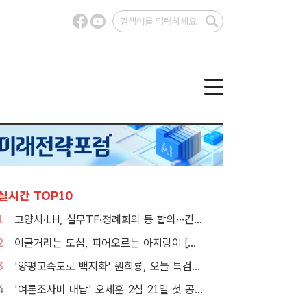
실시간 TOP10
1
고양시·LH, 실무TF·정례회의 등 합의…긴밀한 협력체계 구축
2
이글거리는 도심, 피어오르는 아지랑이 [TF사진관]
3
'양평고속도로 백지화' 원희룡, 오늘 특검 2차 피의자 조사
4
'여론조사비 대납' 오세훈 2심 21일 첫 공판…1심 당선무효형