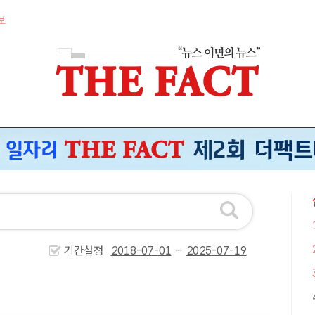
보
기간설정
-