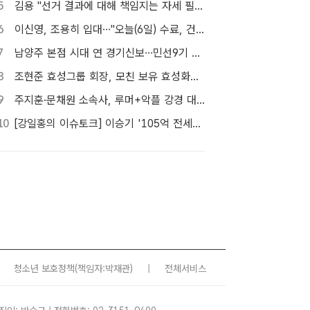
5
김용 "선거 결과에 대해 책임지는 자세 필요해"…정청래 정조준
6
이신영, 조용히 입대…"오늘(6일) 수료, 건강하게 돌아올 것"
7
남양주 본점 시대 연 경기신보…민선9기 맞춰 '4S 혁신' 시동
8
조현준 효성그룹 회장, 모친 보유 효성화학 지분 전량 매입
9
주지훈·문채원 소속사, 루머+악플 강경 대응…"익명글도 법적 절차 가능"
10
[강일홍의 이슈토크] 이승기 '105억 전세금' 비상…오늘 만기, 돌려받을 수 있나?
청소년 보호정책
(책임자:박재관)
|
전체서비스