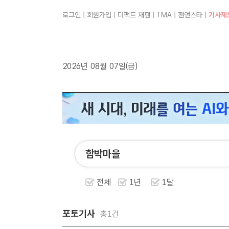
로그인
|
회원가입
|
더팩트 재팬
|
TMA
|
팬앤스타
|
기사제
2026년 08월 07일(금)
전체
1년
1달
포토기사
총1건