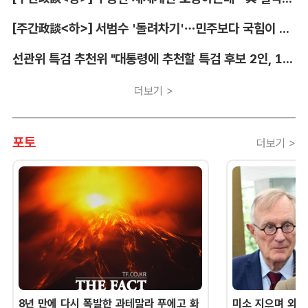
[주간政談<하>] 서범수 '돌려차기'…민주보다 국힘이 더 발끈
선관위 특검 추천위 "대통령에 추천할 특검 후보 2인, 14일 확정"
더보기 >
포토
더보기 >
8년 만에 다시 폭발한 과테말라 푸에고 화
미소 지으며 외교