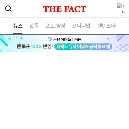
뉴스
단독
포토·영상
오피니언
팬앤스타