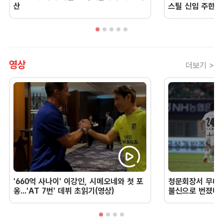
산
스틸 신임 주한 
영상
더보기 >
'660억 사나이' 이강인, 시메오네와 첫 포
청문회장서 무너진
옹...'AT 7번' 데뷔 초읽기(영상)
불신으로 번졌다 