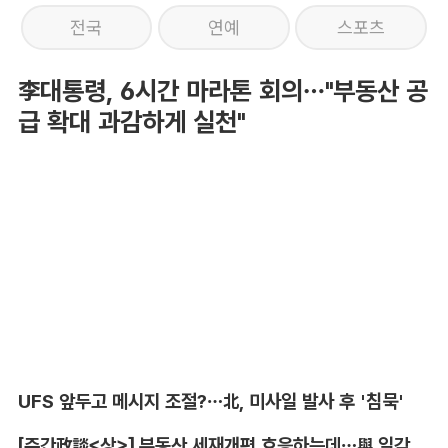
전국
연예
스포츠
李대통령, 6시간 마라톤 회의…"부동산 공
급 확대 과감하게 실천"
UFS 앞두고 메시지 조절?…北, 미사일 발사 후 '침묵'
[주간政談<상>] 부동산 세재개편 호응하는데…與 일각의 속내