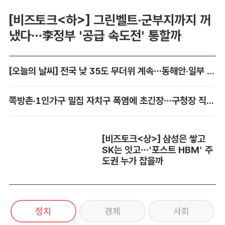
[비즈토크<하>] 그린벨트·군부지까지 꺼
냈다…李정부 '공급 속도전' 통할까
[오늘의 날씨] 전국 낮 35도 무더위 계속…동해안·일부 지역 비
쪽방촌·1인가구 밀집 자치구 폭염에 초긴장…구청장 직접 챙긴다
[비즈토크<상>] 삼성은 쌓고
SK는 잇고…'포스트 HBM' 주
도권 누가 잡을까
정치
경제
사회