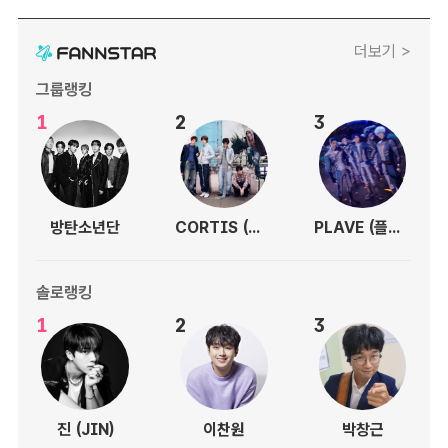
더보기 >
그룹랭킹
1
2
3
방탄소년단
CORTIS (코르티스)
PLAVE (플레이브)
솔로랭킹
1
2
3
진 (JIN)
이찬원
박창근