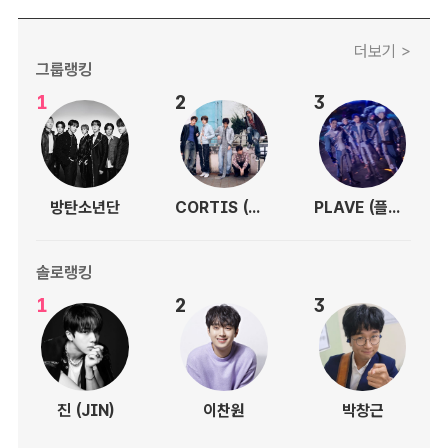
더보기 >
그룹랭킹
1
2
3
방탄소년단
CORTIS (코르티스)
PLAVE (플레이브)
솔로랭킹
1
2
3
진 (JIN)
이찬원
박창근