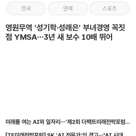
전국
연예
스포츠
영원무역 '성기학·성래은' 부녀경영 꼭짓
점 YMSA…3년 새 보수 10배 뛰어
미래를 여는 AI와 일자리…'제2회 더팩트미래전략포럼' 참가 신청
[TF미래전략포럼] SK 'AI 전문가'의 경고…"AI 시대, 인재 격차 더 커진다"