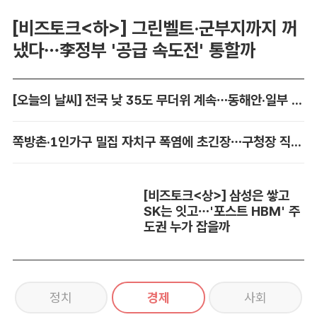
[비즈토크<하>] 그린벨트·군부지까지 꺼
냈다…李정부 '공급 속도전' 통할까
[오늘의 날씨] 전국 낮 35도 무더위 계속…동해안·일부 지역 비
쪽방촌·1인가구 밀집 자치구 폭염에 초긴장…구청장 직접 챙긴다
[비즈토크<상>] 삼성은 쌓고
SK는 잇고…'포스트 HBM' 주
도권 누가 잡을까
정치
경제
사회