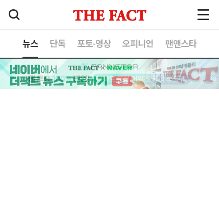
뉴스
단독
포토·영상
오피니언
팬앤스타