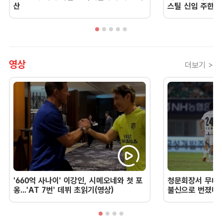
산
스틸 신임 주한 
영상
더보기 >
'660억 사나이' 이강인, 시메오네와 첫 포
청문회장서 무너진
옹...'AT 7번' 데뷔 초읽기(영상)
불신으로 번졌다 