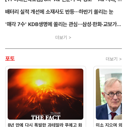
배터리 실적 개선에 소재사도 반등…하반기 쏠리는 눈
'매각 7수' KDB생명에 쏠리는 관심…삼성·한화·교보가 주목하는 이유
더보기 >
포토
더보기 >
8년 만에 다시 폭발한 과테말라 푸에고 화
미소 지으며 외교