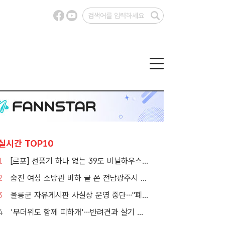
실시간 TOP10
1
[르포] 선풍기 하나 없는 39도 비닐하우스…이주노동자의 '악몽같은 폭염'
2
숨진 여성 소방관 비하 글 쓴 전남광주시 공무원 입건
3
울릉군 자유게시판 사실상 운영 중단…"폐쇄" vs "소통창구 지켜야"
4
'무더위도 함께 피하개'…반려견과 살기 좋은 자치구는 어디