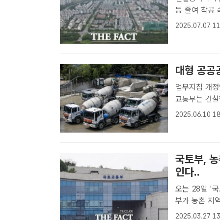
등 줄여 착공 속도 높여야" 최근 초강
은 정부는 앞으
2025.07.07 11
우 기자[더팩트
대형 공공
업무지침 개정안
교통부는 건설
건을 완화하기
2025.06.10 18
터 시행한다. 
는 ..
국토부, 
인다..
오는 28일 '
부가 농촌 지
완화에 나섰다.
2025.03.27 13