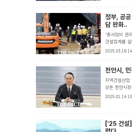
여건을 개선하
정부, 공
담 완화..
'총사업비 관리지침' 개정안 시
건설업계를 살
팩트 DB[더
2025.03.18 14
리기 위해 정
에..
천안시, 민
지역건설산업 활
상돈 천안시장
한 협약식에 
2025.01.16 10
자] 충남 천
활성화를 ..
['25 건
렵다..