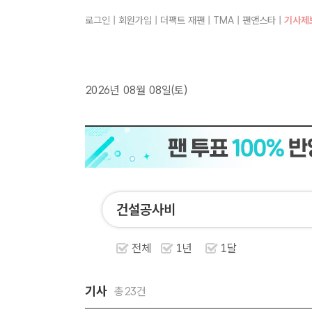
로그인
|
회원가입
|
더팩트 재팬
|
TMA
|
팬앤스타
|
기사제
2026년 08월 08일(토)
전체
1년
1달
기사
총23건