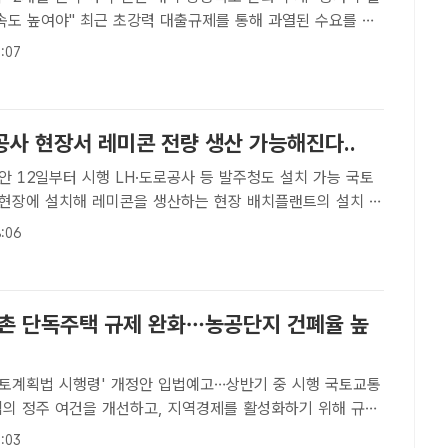
력 대출규제를 통해 과열된 수요를 꺾
로 주택공급 대책 마련에 속도를 낼 것으로 예상된다. /박헌
:07
｜황준익 기자] 연일 치솟던 공사비 상승세가 한풀 꺾였다. ..
공사 현장서 레미콘 전량 생산 가능해진다..
 12일부터 시행 LH·도로공사 등 발주청도 설치 가능 국토
현장에 설치해 레미콘을 생산하는 현장 배치플랜트의 설치 조
 위해 마련한 '건설공사 품질관리 업무지침' 개정안을 12일부
:06
/뉴시스[더팩트 | 공미나 기자] 건설현장에서 레미콘을 생산하
농촌 단독주택 규제 완화…농공단지 건폐율 높
국토계획법 시행령' 개정안 입법예고…상반기 중 시행 국토교통
역의 정주 여건을 개선하고, 지역경제를 활성화하기 위해 규제
 /더팩트 DB[더팩트｜이중삼 기자] 정부가 농촌 지역의 정주
:03