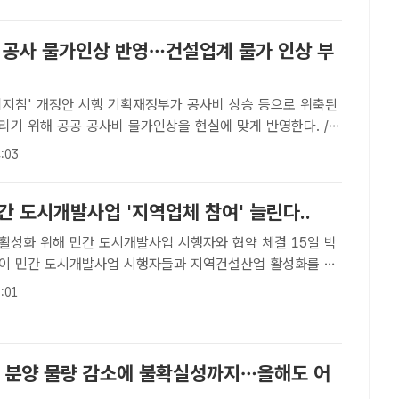
고, 지역경제를 활성화하기 위해 규제완화에 나섰다.국토교..
공 공사 물가인상 반영…건설업계 물가 인상 부
행 기획재정부가 공사비 상승 등으로 위축된
리기 위해 공공 공사비 물가인상을 현실에 맞게 반영한다. /더
팩트｜이중삼 기자] 공사비 상승 등으로 위축된 건설업계를 살
:03
부가 공공 공사비 물가인상을 현실에 맞게 반영하기로 했다. 이
간 도시개발사업 '지역업체 참여' 늘린다..
성화 위해 민간 도시개발사업 시행자와 협약 체결 15일 박
이 민간 도시개발사업 시행자들과 지역건설산업 활성화를 위
참석해 인사말을 하고 있다. /천안시[더팩트ㅣ천안=박월복 기
:01
안시는 지난 15일 민간 도시개발사업 시행자들과 지역건설산업
설] 분양 물량 감소에 불확실성까지…올해도 어