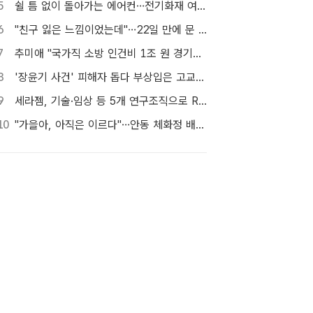
5
쉴 틈 없이 돌아가는 에어컨…전기화재 여름철에 몰린다
6
"친구 잃은 느낌이었는데"…22일 만에 문 연 홈플러스 가보니[TF현장]
7
추미애 "국가직 소방 인건비 1조 원 경기도가 대납…재정개혁 시급"
8
'장윤기 사건' 피해자 돕다 부상입은 고교생 의상자 인정
9
세라젬, 기술·임상 등 5개 연구조직으로 R&D 역량 강화
10
"가을아, 아직은 이르다"…안동 체화정 배롱나무의 마지막 여름