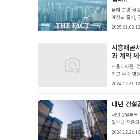
올해 분양 물량
예산도 줄어, 건설사 유동성
개 사업장에서 
2025.01.02 12
할 예정이다. 
시흥배곧서
과 계약 체
서울대병원, 전
최고 수준 병원 건립
(가칭) 조감
2024.12.31 10
서울대학교병원
건설..
내년 건설
내년 1월부터 적용…표
일부터 적용되
팩트 DB[더팩
2024.12.26 16
오를 전망이다.