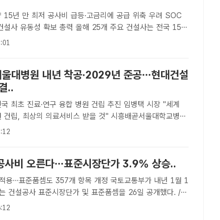
 15년 만 최저 공사비 급등·고금리에 공급 위축 우려 SOC
 확보 총력 올해 25개 주요 건설사는 전국 158
총 14만6130가구(민간아파트 분양 기준·임대 포함)를 분양
:01
/더팩트 DB[더팩트｜황준익 기자] 경기 침체 ..
울대병원 내년 착공·2029년 준공…현대건설
결..
국 최초 진료·연구 융합 병원 건립 추진 임병택 시장 "세계
, 최상의 의료서비스 받을 것" 시흥배곧서울대학교병원
도./시흥시[더팩트｜시흥=김동선 기자] 경기 시흥시는 시흥배곧
:12
(가칭) 건립공사 우선시공분에 대해 서울대학교병원과 현대
공사비 오른다…표준시장단가 3.9% 상승..
준품셈도 357개 항목 개정 국토교통부가 내년 1월 1
는 건설공사 표준시장단가 및 표준품셈을 26일 공개했다. /더
트 | 공미나 기자] 내년 건설공사 가격이 올해보다 평균 3.9%
:12
국토교통부는 내년 1월 1일부터 적용되는 건설공사 ..