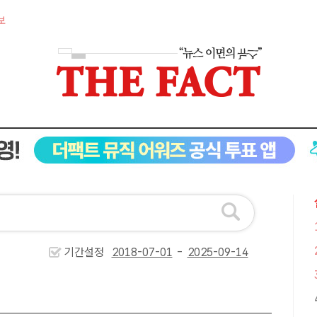
보
기간설정
-