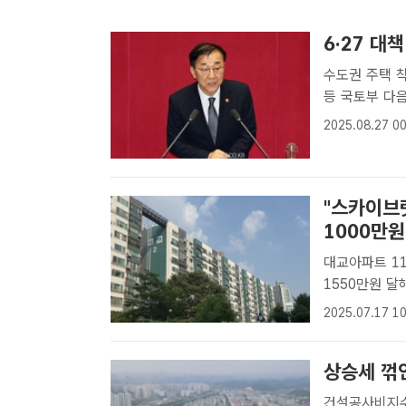
6·27 대
수도권 주택 착
등 국토부 다음 달 초 대책 발표
여의도 국회에
2025.08.27 00
[더팩트｜이중삼
"스카이브
1000만원 
대교아파트 1
1550만원 달해
대교아파트 재
2025.07.17 10
3.3㎡ 공사 
상승세 꺾
건설공사비지수