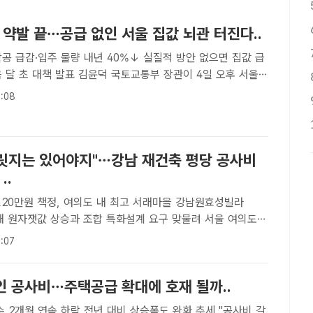
책 약발 끝…공급 없인 서울 집값 뇌관 터진다..
공 급감·입주 물량 내년 40%↓ 실질적 방안 없으면 집값 급
 김윤덕 국토교통부 장관이 4일 오후 서울
서 열린 본회의에 참석해 인사말을 하고 있다. /배정한 기자
:08
 기자] 정부의 고강도 대출 규제로 한때 주춤했던 서..
릿지는 있어야지"…강남 재건축 평당 공사비
..
120만원 책정, 여의도 내 최고 서래마을 강남원효성빌라
 원자잿값 상승과 조합 특화설계 요구 맞물려 서울 여의도
건축 조합은 지난 10일 시공사 선정을 위한 입찰 공고를 내고
:07
예정가를 1120만원으로 책정했다. 여의도 내 재건축 추진 단..
인 공사비…주택공급 확대에 호재 될까..
 2개월 연속 하락 전년 대비 상승폭도 완화 추세 "공사비 갈