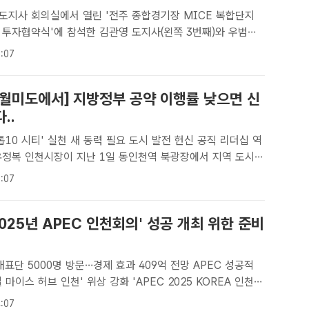
 도지사 회의실에서 열린 '전주 종합경기장 MICE 복합단지
 투자협약식'에 참석한 김관영 도지사(왼쪽 3번째)와 우범기
(왼쪽 첫번째), 정준호 롯데쇼핑 대표가 기념촬영을 하고 있
:07
[더팩트ㅣ전주=이정수 기자] 전북 전주시의 대표적인 노른자 땅
 월미도에서] 지방정부 공약 이행률 낮으면 신
..
톱10 시티' 실천 새 동력 필요 도시 발전 헌신 공직 리더십 역
검하고 있다. /인천시[더팩트ㅣ인천=김형수 선임기자] 유정복
:07
 1일 민선8기 출범 3주년 기자설명회를 개최했다. 그 ..
2025년 APEC 인천회의' 성공 개최 위한 준비
대표단 5000명 방문…경제 효과 409억 전망 APEC 성공적
브 인천' 위상 강화 'APEC 2025 KOREA 인천회
지. /인천시[더팩트ㅣ인천= 김재경기자] 인천시는 2025년 아
:07