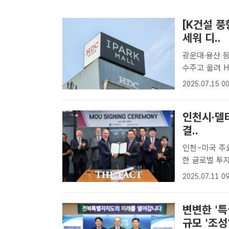
[K건설 풍
세워 디..
광운대·용산 등
수주고 올려 HDC현대산업개발에 따르면 올해 1분기 연결기준 영업이익은
전년 동기 대비
2025.07.15 00
트 DB건설사들
인천시·델
결..
인천-미국 주요
한 글로벌 투자유치 시너지 기대 
일(현지시각)
2025.07.11 09
로벌 관광·항
널 ..
변변한 '
규모 '조성'