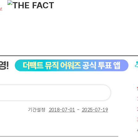
보
기간설정
-