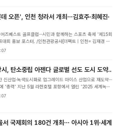
력체(APEC) 인천회의 개막을 3주 ..
롯데 오픈', 인천 청라서 개최…김효주·최혜진·
베어즈베스트 골프클럽…시민과 함께하는 스포츠 축제 '제15회
골프대회 홍보 포스터. /인천관광공사[더팩트ㅣ인천= 김재경 기
5회째를 맞은 '롯데 오픈' 골프대회가 인천 청라 베어즈베스트
:07
개최된다.롯데그룹이 주최·주관하고 인천시와 인천관광..
항시, 탄소중립 아젠다 글로벌 선도 도시 도약..
년간 신산업·녹색도시화로 업그레이드 마이스 산업으로 재도약…
포항에서 열린 '2025 세계녹색
포항시[더팩트ㅣ포항=박진홍 기자] 경북 포항시가 '탄소중립'과
:07
응'이란 글로벌 아젠다를 선도하는 도시로 도약하고..
울서 국제회의 180건 개최… 아시아 1위·세계