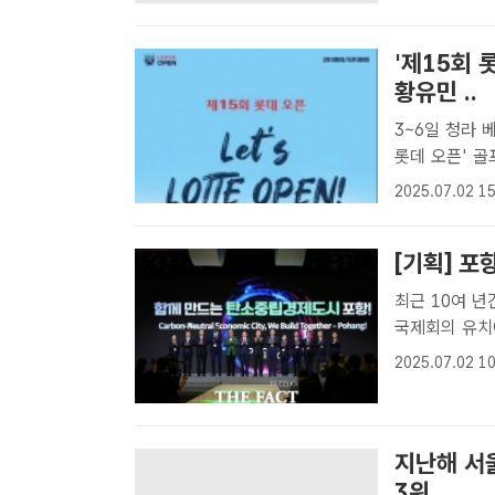
시아태평양경제협
'제15회 
황유민 ..
3~6일 청라 
롯데 오픈' 
자] 올해로 1
2025.07.02 15
골프클럽에서 
[기획] 포
최근 10여 
국제회의 유치에 '총력' 지난 5월 라한호텔 
성장포럼'. /
2025.07.02 10
'기후 변화 대
지난해 서
3위..