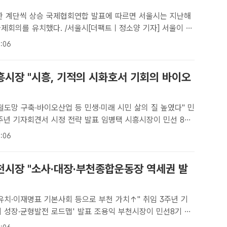
회연합 발표에 따르면 서울시는 지난해
국제회의를 유치했다. /서울시[더팩트ㅣ정소양 기자] 서울이 지
에서 국제회의를 세 번째로 많이 개최한 도시로 꼽혔다.30일
:06
IA) 발표에 따르면 서울은 지난해 총 180건의 국제회의..
흥시장 "시흥, 기적의 시화호서 기회의 바이오
철도망 구축·바이오산업 등 민생·미래 시민 삶의 질 높였다" 민
자회견서 시정 전략 발표 임병택 시흥시장이 민선 8기
견서 발표하고 있다. /시흥시[더팩트｜시흥=김동선 기자] 임병
:06
장이 '인공지능(AI)·바이오 융합도시'와 '해..
천시장 "소사·대장·부천종합운동장 역세권 발
유치·이재명표 기본사회 등으로 부천 가치↑" 취임 3주년 기
형발전 로드맵' 발표 조용익 부천시장이 민선8기 3
을 열고 부천 발전 로드맵을 발표하고 있다./부천시[더팩트｜