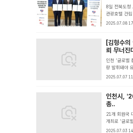
8일 전북도청
관광호텔 건립
전북 전주시장
2025.07.08 17
다. /전주시
이자 ..
[김형수의
뢰 무너진다
인천 '글로벌 
량 발휘돼야 유정복 인천시장이 지난 1일 동인천역 북광장에서 지역 도시개
발 사업을 점
2025.07.07 11
인천시장이 지난
인천시, '
총..
21개 회원국 
개최로 '글로벌 마이스 허
의' 홍보 이미
2025.07.03 14