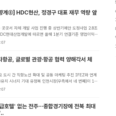
향계⑧] HDC현산, 정경구 대표 재무 역량 앞
 곳곳서 자체 개발 사업 진행 중 상반기에만 도정사업 2.8조
 29.8% 증가한 539억9900만원으로 잠정 집계됐다. /더팩
:07
이 더 이상 집만 지으며 생존을 도모하긴 어려운 시대에..
타항공, 글로벌 관광·항공 협력 양해각서 체
 도시 간 직항노선 확대 및 공동 마케팅 추진 IFEZ와 연계
유정복 인천시장(우측에서 네 번째)이 10
 미국 애틀란타 델타항공 본사에서 열린 '인천시-델타항공 글
:07
공 협력 양해각서 체결식'에서 델타항공 앨런 벨마르 인터네셔
특급호텔' 없는 전주…종합경기장에 전북 최대
..