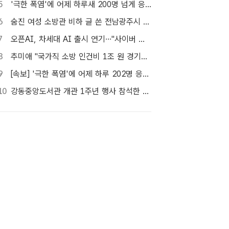
5
'극한 폭염'에 어제 하루새 200명 넘게 응급실행…3명 사망
6
숨진 여성 소방관 비하 글 쓴 전남광주시 공무원 입건
7
오픈AI, 차세대 AI 출시 연기…"사이버 공격 등 보안 위험"
8
추미애 "국가직 소방 인건비 1조 원 경기도가 대납…재정개혁 시급"
9
[속보] '극한 폭염'에 어제 하루 202명 응급실행…3명 사망
10
강동중앙도서관 개관 1주년 행사 참석한 이수희 강동구청장 [포토]