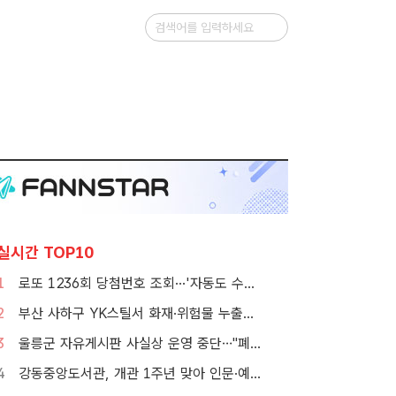
실시간 TOP10
1
로또 1236회 당첨번호 조회···'자동도 수동도 5명씩 같네'
2
부산 사하구 YK스틸서 화재·위험물 누출…소방 대응 1단계 발령
3
울릉군 자유게시판 사실상 운영 중단…"폐쇄" vs "소통창구 지켜야"
4
강동중앙도서관, 개관 1주년 맞아 인문·예술 행사 마련 [TF사진관]