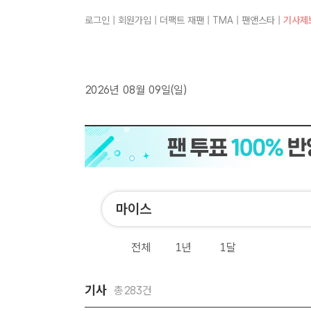
로그인
|
회원가입
|
더팩트 재팬
|
TMA
|
팬앤스타
|
기사제
2026년 08월 09일(일)
전체
1년
1달
기사
총283건