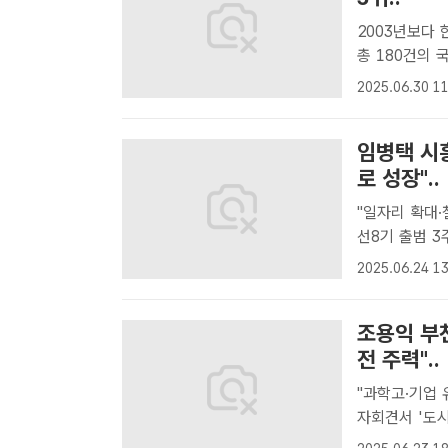
2003년보다 한 계단씩 상승 국제협
총 180건의 
난해 전 세계
2025.06.30 11
국제협회연합(U
임병택 시
로 성장"..
"일자리 확대·
선8기 출범 3주년 기
3주년 기자회
2025.06.24 13
택 경기 시흥시
조용익 부
전 주력"..
"과학고·기업 
자회견서 '도시 성장·균
주년 기자회견