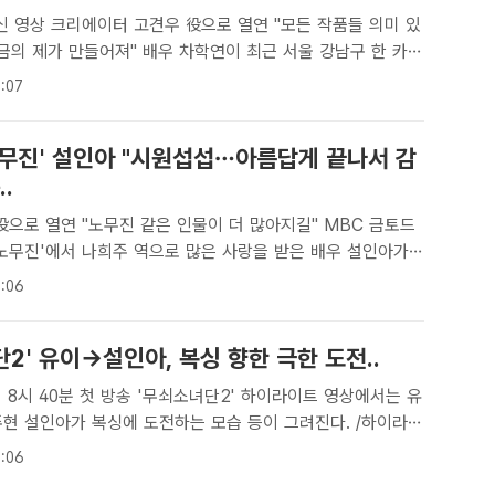
신 영상 크리에이터 고견우 役으로 열연 "모든 작품들 의미 있
져" 배우 차학연이 최근 서울 강남구 한 카페
>와 만나 MBC 금토드라마 '노무사 노무진'과 관련된 이야기
:07
51K[더팩트ㅣ최수빈 기자] 새로운 도전..
노무진' 설인아 "시원섭섭…아름답게 끝나서 감
.
으로 열연 "노무진 같은 인물이 더 많아지길" MBC 금토드
 노무진'에서 나희주 역으로 많은 사랑을 받은 배우 설인아가
공개했다. /골드메달리스트[더팩트ㅣ최수빈 기자] 배우 설인아
:06
무진'을 떠나보내며 시청자들에게 감사 인사를 전했다.소속..
2' 유이→설인아, 복싱 향한 극한 도전..
 방송 '무쇠소녀단2' 하이라이트 영상에서는 유
주현 설인아가 복싱에 도전하는 모습 등이 그려진다. /하이라이
더팩트 | 김명주 기자] 배우 유이 금새록 박주현 설인아가 복싱
:06
여정에 나선다.tvN 새 예능 프로그램 '무쇠소녀단2..