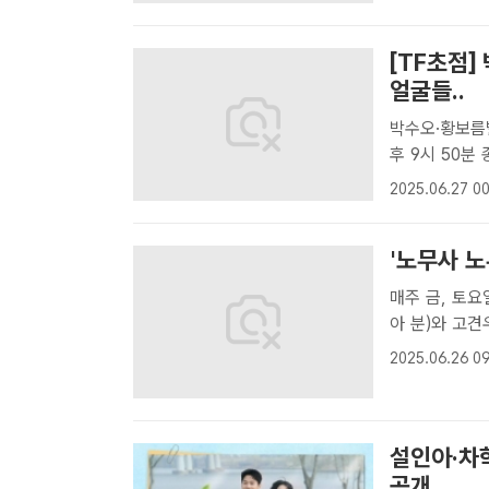
[TF초점]
얼굴들..
박수오·황보름별
후 9시 50분 종영 MBC 금토드라마 '노무사 노무진'이 
한 에너지로 눈
2025.06.27 00
진'이 이야기의
'노무사 노
매주 금, 토요일 밤 9시 50분
아 분)와 고견
습 등이 그려진
2025.06.26 09
을 해결하기 위
설인아·차학
공개..