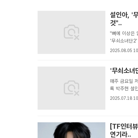
설인아, '
것"..
"뼈에 이상은 없어…촬영은
'무쇠소녀단2'
최수빈 기자] 
2025.08.05 10
고 있다.tvN
'무쇠소녀단
매주 금요일 저녁 8시 40분 방
록 박주현 설인
주 기자] 배
2025.07.18 10
다.tvN 예능
[TF인터뷰
연기라..