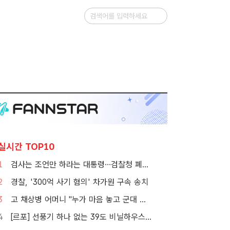
실시간 TOP10
1
검사는 조언만 하라는 대통령…검찰청 폐지 앞둔 합수본 '딜레마'
2
경찰, '300억 사기 혐의' 차가원 구속 송치
3
고 채상병 어머니 "누가 마음 놓고 군대 보내겠나"…임성근 징역 3년에 분통
4
[르포] 선풍기 하나 없는 39도 비닐하우스…'폭염 악몽' 꾸는 이주노동자