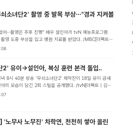
무쇠소녀단2' 촬영 중 발목 부상…"경과 지켜볼
 추후 진행" 배우 설인아가 tvN 예능프로그램
 촬영 도중 부상을 입고 병원 치료를 받았다. /MBC[더팩트ㅣ
배우 설인아가 '무쇠소녀단2' 촬영 중 발목을 다쳐 치료를 받
:08
 예능프로그램 '무쇠소녀단' 시즌2(이하 '무쇠소녀..
2' 유이→설인아, 복싱 훈련 본격 돌입..
송 '무쇠소녀단2' 제작진이 18일 유이 금새
아의 모습이 담긴 2회 스틸을 공개했다. /tvN[더팩트 | 김명
우 유이 금새록 박주현 설인아가 복싱 기본기와 체력을 갈고닦는
:07
 프로그램 '무쇠소녀단2' 제작진이 18일 2회 스틸을..
] '노무사 노무진' 차학연, 천천히 쌓아 올린