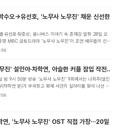
 박수오→유선호, '노무사 노무진' 채운 신선한
·유선호·탕준상, 옴니버스 이야기 속 존재감 발휘 28일 오
조연 배우들의 신선
길을 끌고 있다. /MBC[더팩트ㅣ최수빈 기자] '노무사 노무
:06
 후반부로 접어들수록 조연 배우들의 활약이 빛을 ..
무진' 설인아·차학연, 아슬한 커플 잠입 작전..
 방송 '노무사 노무진' 9회에서는 나희주(설인
우(차학연 분)가 부국창고 화재 사건의 실마리를 찾아 나선 모
다. /MBC[더팩트 | 김명주 기자] 배우 설인아 차학연이 사건
:06
해 단둘이 움직인다.MBC 금토드라마 '노무사 노무..
연, '노무사 노무진' OST 직접 가창…20일