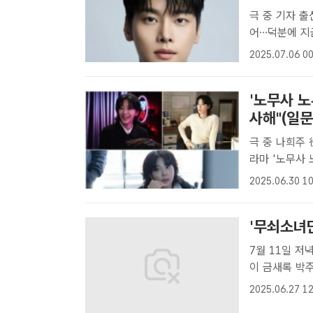
극 중 기자 출
어…덕분에 지금의 제가 만들어
에서 <더팩트
2025.07.06 00
를 나눴다. /
'노무사 
사해"(일문.
극 중 나희주 役
라마 '노무사
종영 소감을 
2025.06.30 10
가 '노무사 노
'무쇠소녀단
7월 11일 저녁 8시 40분 첫
이 금새록 박
트 영상 캡처[
2025.06.27 12
챔피언을 향한 