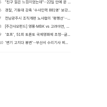
5
"친구 잃은 느낌이었는데"…22일 만에 문 연 홈플러스 가보니[TF현장]
6
경찰, 기동대 감축 '수사인력 881명' 보강…9월 초까지 상피제 시행
7
전남광주시 조직개편 노사협의 '평행선'…핵심부서 배치 결론 못 내
8
[주간사모펀드] 영풍·MBK vs 고려아연, 美 제련소 이름 두고 고발전
9
'호프', 51회 토론토 국제영화제 초청…글로벌 행보 계속
10
'변기 고치다 봉변'…부산서 수리기사 찌른 30대 여성 체포