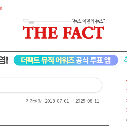
보
기간설정
-