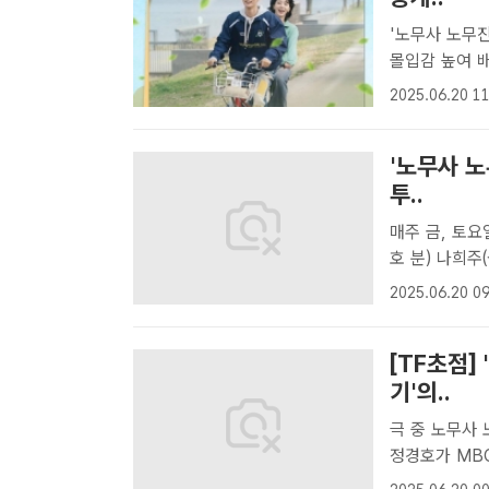
'노무사 노무진
몰입감 높여 배우 설인아와 차학연이 MBC 금토드라마 '노무사 노무진'
OST를 직접
2025.06.20 11
차학연이 '노무
'노무사 
투..
매주 금, 토요일 밤 9시 50분
호 분) 나희주
담긴 진실을 
2025.06.20 09
/MBC[더팩트
[TF초점]
기'의..
극 중 노무사 
정경호가 MB
/MBC[더팩트