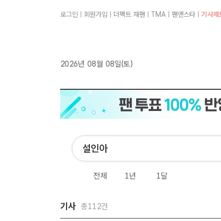
로그인
|
회원가입
|
더팩트 재팬
|
TMA
|
팬앤스타
|
기사제
2026년 08월 08일(토)
전체
1년
1달
기사
총112건