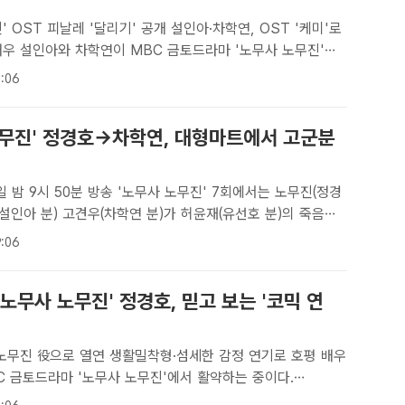
' OST 피날레 '달리기' 공개 설인아·차학연, OST '케미'로
 가창한다. /모스트콘텐츠[더팩트ㅣ김샛별 기자] 배우 설인아와
:06
사 노무진'의 OST를 직접 가창하며 힘을 더한다..
노무진' 정경호→차학연, 대형마트에서 고군분
 방송 '노무사 노무진' 7회에서는 노무진(정경
(설인아 분) 고견우(차학연 분)가 허윤재(유선호 분)의 죽음에
파헤치기 위해 대형마트로 향하는 모습 등이 그려진다.
:06
 | 김명주 기자] '노무사 노무진' 정경호 설인아 차학연이..
 '노무사 노무진' 정경호, 믿고 보는 '코믹 연
노무진 役으로 열연 생활밀착형·섬세한 감정 연기로 호평 배우
C 금토드라마 '노무사 노무진'에서 활약하는 중이다.
ㅣ최수빈 기자] 역시 '코믹 연기'의 대가다. 배우 정경호가 '노