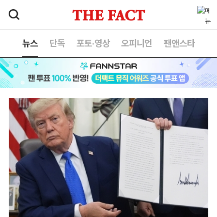
뉴스
단독
포토·영상
오피니언
팬앤스타