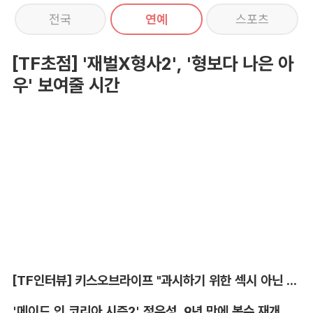
전국
연예
스포츠
[TF초점] '재벌X형사2', '형보다 나은 아
우' 보여줄 시간
[TF인터뷰] 키스오브라이프 "과시하기 위한 섹시 아닌 당당함"
'메이드 인 코리아 시즌2' 정우성, 9년 만에 복수 재개