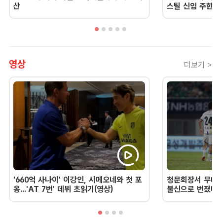
산
스틸 신임 주한 
영상
더보기 >
'660억 사나이' 이강인, 시메오네와 첫 포
청문회장서 무너진
옹...'AT 7번' 데뷔 초읽기(영상)
불신으로 번졌다 