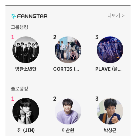
더보기 >
그룹랭킹
1
2
3
방탄소년단
CORTIS (코르티스)
PLAVE (플레이브)
솔로랭킹
1
2
3
진 (JIN)
이찬원
박창근