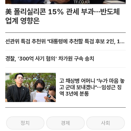
美 폴리실리콘 15% 관세 부과…반도체
업계 영향은
선관위 특검 추천위 "대통령에 추천할 특검 후보 2인, 14일 확정"
경찰, '300억 사기 혐의' 차가원 구속 송치
고 채상병 어머니 "누가 마음 놓
고 군대 보내겠나"…임성근 징
역 3년에 분통
정치
경제
사회