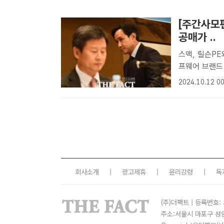
[주간사모펀
공매가 ..
스맥, 릴슨P
프웨어 브랜드 운영사 엑시트 
용산구 그랜드
2024.10.12 00
팩트ㅣ이한림 
사..
회사소개
|
광고제휴
|
윤리강령
|
독
(주)더팩트 | 등록번호: 
주소:서울시 마포구 성