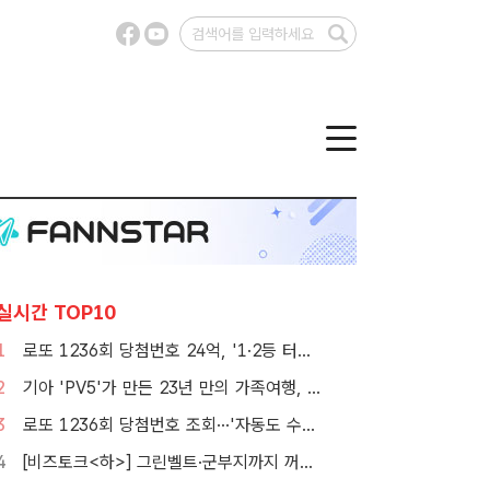
실시간 TOP10
1
로또 1236회 당첨번호 24억, '1·2등 터졌지만 그게 또 없네'
2
기아 'PV5'가 만든 23년 만의 가족여행, 1000만뷰 달성
3
로또 1236회 당첨번호 조회···'자동도 수동도 5명씩 같네'
4
[비즈토크<하>] 그린벨트·군부지까지 꺼냈다…李정부 '공급 속도전' 통할까