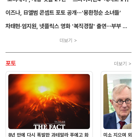
이즈나, 日앨범 콘셉트 포토 공개…'몽환청순 소녀들'
차태현·엄지원, 넷플릭스 영화 '복직경찰' 출연…부부 호흡
더보기 >
포토
더보기 >
8년 만에 다시 폭발한 과테말라 푸에고 화
미소 지으며 외교