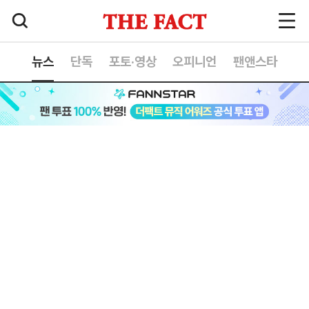
뉴스
단독
포토·영상
오피니언
팬앤스타