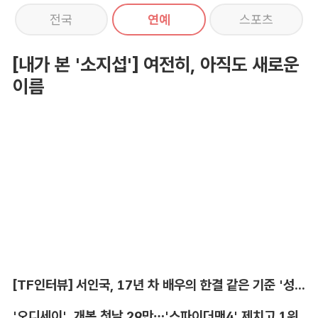
전국
연예
스포츠
[내가 본 '소지섭'] 여전히, 아직도 새로운
이름
[TF인터뷰] 서인국, 17년 차 배우의 한결 같은 기준 '성장'
'오디세이', 개봉 첫날 29만…'스파이더맨4' 제치고 1위