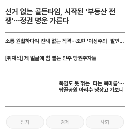
선거 없는 골든타임, 시작된 '부동산 전
쟁'…정권 명운 가른다
소통 원활하다며 전례 없는 직격…조현 '이상주의' 발언 논란
[취재석] 제 얼굴에 침 뱉는 민주 당권주자들
폭염도 못 꺾는 '타는 목마름'…
탑골공원 아리수 냉장고 가보니
정치
경제
사회