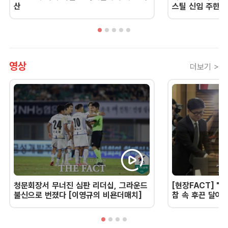
산
스틸 신임 주한 
영상
더보기 >
청문회장서 무너진 심판 리더십, 그라운드
[현장FACT] "한
불신으로 번졌다 [이영규의 비욘더매치]
참 속 후끈 달아