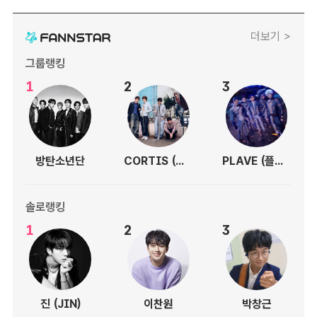
더보기 >
그룹랭킹
1
2
3
방탄소년단
CORTIS (코르티스)
PLAVE (플레이브)
솔로랭킹
1
2
3
진 (JIN)
이찬원
박창근