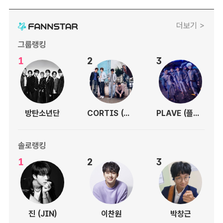
더보기 >
그룹랭킹
1
2
3
방탄소년단
CORTIS (코르티스)
PLAVE (플레이브)
솔로랭킹
1
2
3
진 (JIN)
이찬원
박창근