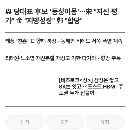
與 당대표 후보 '동상이몽'…宋 "지선 평
가" 金 "지방성장" 鄭 "합당"
태풍 '찬홈' 日 향해 북상…동해안 비에도 서쪽 폭염 계속
최태원·노소영 재산분할 재상고 기한 다가와…향방 주목
[비즈토크<상>] 삼성은 쌓고
SK는 잇고…'포스트 HBM' 주
도권 누가 잡을까
정치
경제
사회