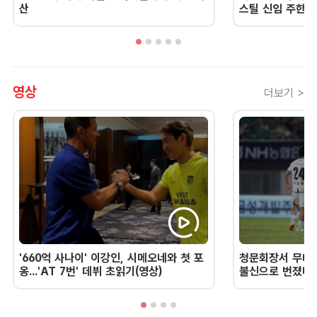
산
스틸 신임 주한 
영상
더보기 >
'660억 사나이' 이강인, 시메오네와 첫 포
청문회장서 무너진
옹...'AT 7번' 데뷔 초읽기(영상)
불신으로 번졌다 