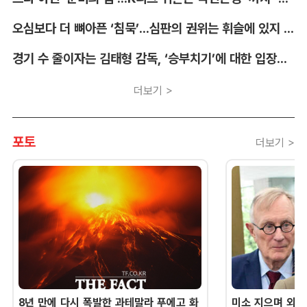
오심보다 더 뼈아픈 ‘침묵’...심판의 권위는 휘슬에 있지 않다 [박순규의 창]
경기 수 줄이자는 김태형 감독, ‘승부치기’에 대한 입장부터 밝혀야 [김대호의 야구생각]
더보기 >
포토
더보기 >
8년 만에 다시 폭발한 과테말라 푸에고 화
미소 지으며 외교