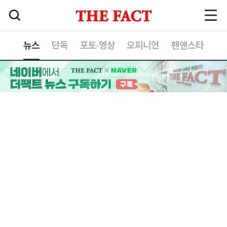
뉴스
단독
포토·영상
오피니언
팬앤스타