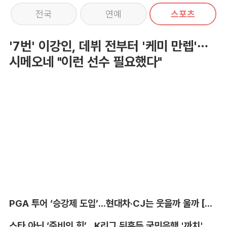
전국
연예
스포츠
'7번' 이강인, 데뷔 전부터 '케미 만렙'…
시메오네 "이런 선수 필요했다"
PGA 투어 ‘승강제 도입’...현대차·CJ는 웃을까 울까 [박호윤의 IN&OUT]
스타 아닌 ‘준비의 힘’...K리그 뒤흔든 국민은행 '까치' 사단 [이영규의 비욘더매치]