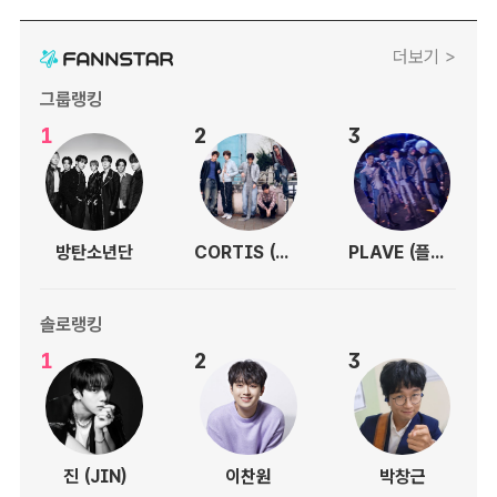
더보기 >
그룹랭킹
1
2
3
방탄소년단
CORTIS (코르티스)
PLAVE (플레이브)
솔로랭킹
1
2
3
진 (JIN)
이찬원
박창근