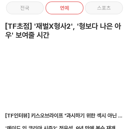
전국
연예
스포츠
[TF초점] '재벌X형사2', '형보다 나은 아
우' 보여줄 시간
[TF인터뷰] 키스오브라이프 "과시하기 위한 섹시 아닌 당당함"
'메이드 인 코리아 시즌2' 정우성, 9년 만에 복수 재개