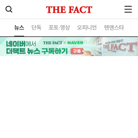
뉴스
단독
포토·영상
오피니언
팬앤스타