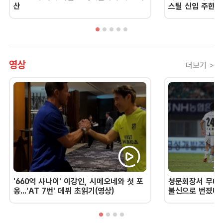
산
스틸 신임 주한 
영상
더보기 >
'660억 사나이' 이강인, 시메오네와 첫 포
청문회장서 무너진
옹...'AT 7번' 데뷔 초읽기(영상)
불신으로 번졌다 