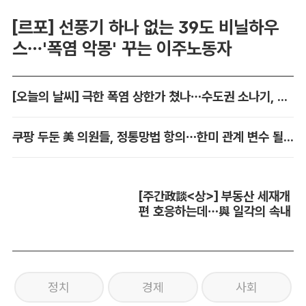
[르포] 선풍기 하나 없는 39도 비닐하우
스…'폭염 악몽' 꾸는 이주노동자
[오늘의 날씨] 극한 폭염 상한가 쳤나…수도권 소나기, 동해안에 폭우
쿠팡 두둔 美 의원들, 정통망법 항의…한미 관계 변수 될까
[주간政談<상>] 부동산 세재개
편 호응하는데…與 일각의 속내
정치
경제
사회