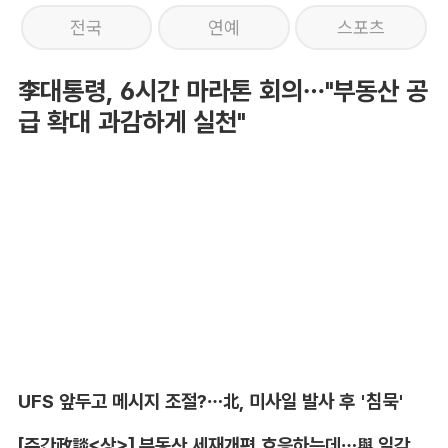
전국
연예
스포츠
李대통령, 6시간 마라톤 회의…"부동산 공
급 확대 과감하게 실천"
UFS 앞두고 메시지 조절?…北, 미사일 발사 후 '침묵'
[주간政談<상>] 부동산 세재개편 호응하는데…與 일각의 속내