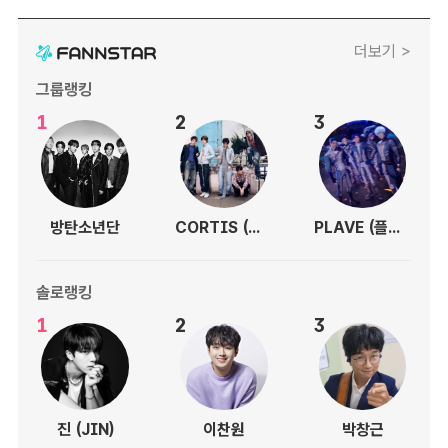
더보기 >
그룹랭킹
1
2
3
방탄소년단
CORTIS (코르티스)
PLAVE (플레이브)
솔로랭킹
1
2
3
진 (JIN)
이찬원
박창근