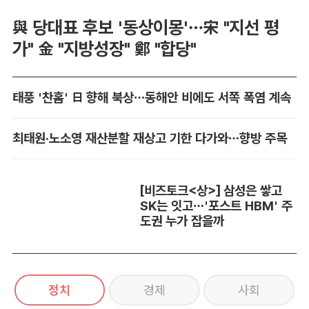
與 당대표 후보 '동상이몽'…宋 "지선 평
가" 金 "지방성장" 鄭 "합당"
태풍 '찬홈' 日 향해 북상…동해안 비에도 서쪽 폭염 계속
최태원·노소영 재산분할 재상고 기한 다가와…향방 주목
[비즈토크<상>] 삼성은 쌓고
SK는 잇고…'포스트 HBM' 주
도권 누가 잡을까
정치
경제
사회