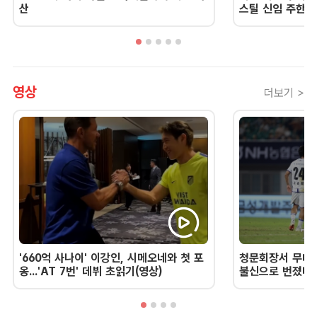
산
스틸 신임 주한 
영상
더보기 >
'660억 사나이' 이강인, 시메오네와 첫 포
청문회장서 무너진
옹...'AT 7번' 데뷔 초읽기(영상)
불신으로 번졌다 