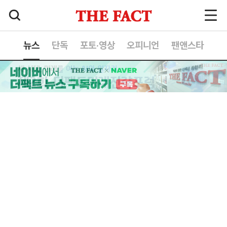
뉴스
단독
포토·영상
오피니언
팬앤스타