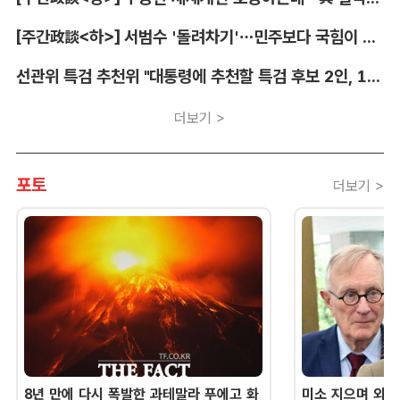
[주간政談<하>] 서범수 '돌려차기'…민주보다 국힘이 더 발끈
선관위 특검 추천위 "대통령에 추천할 특검 후보 2인, 14일 확정"
더보기 >
포토
더보기 >
8년 만에 다시 폭발한 과테말라 푸에고 화
미소 지으며 외교