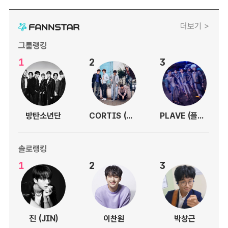
더보기 >
그룹랭킹
1
2
3
방탄소년단
CORTIS (코르티스)
PLAVE (플레이브)
솔로랭킹
1
2
3
진 (JIN)
이찬원
박창근