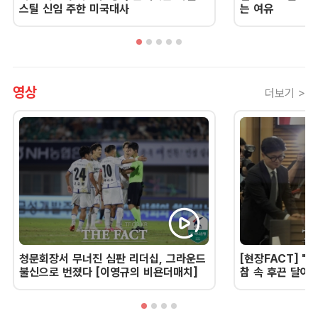
스틸 신임 주한 미국대사
는 여유
영상
더보기 >
청문회장서 무너진 심판 리더십, 그라운드
[현장FACT] "한
불신으로 번졌다 [이영규의 비욘더매치]
참 속 후끈 달아