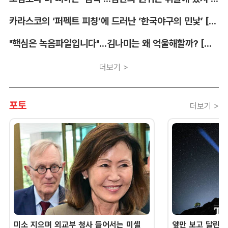
카라스코의 ‘퍼펙트 피칭’에 드러난 ‘한국야구의 민낯’ [김대호의 야구생각]
"핵심은 녹음파일입니다"...김나미는 왜 억울해할까? [유병철의 스포츠 렉시오]
더보기 >
포토
더보기 >
미소 지으며 외교부 청사 들어서는 미셸
앞만 보고 달린