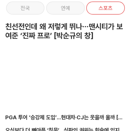
전국
연예
스포츠
친선전인데 왜 저렇게 뛰나…맨시티가 보
여준 ‘진짜 프로’ [박순규의 창]
PGA 투어 ‘승강제 도입’...현대차·CJ는 웃을까 울까 [박호윤의 IN&OUT]
오심보다 더 뼈아픈 ‘침묵’...심판의 권위는 휘슬에 있지 않다 [박순규의 창]