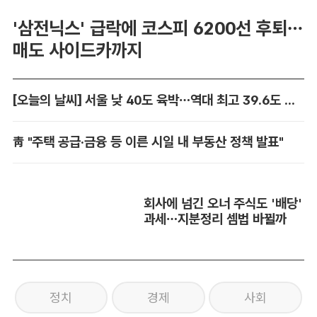
'삼전닉스' 급락에 코스피 6200선 후퇴…
매도 사이드카까지
[오늘의 날씨] 서울 낮 40도 육박…역대 최고 39.6도 위협
靑 "주택 공급·금융 등 이른 시일 내 부동산 정책 발표"
회사에 넘긴 오너 주식도 '배당'
과세…지분정리 셈법 바뀔까
정치
경제
사회