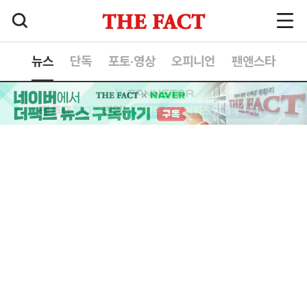
뉴스
단독
포토·영상
오피니언
팬앤스타