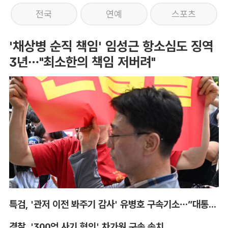
전국
연예
스포츠
'채상병 순직 책임' 임성근 항소심도 징역
3년…"최소한의 책임 저버려"
특검, '관저 이전 봐주기 감사' 유병호 구속기소…”대통령실 청탁받아“
경찰, '300억 사기 혐의' 차가원 구속 송치