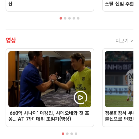
산
스틸 신임 주한 
영상
더보기 >
'660억 사나이' 이강인, 시메오네와 첫 포
청문회장서 무너진
옹...'AT 7번' 데뷔 초읽기(영상)
불신으로 번졌다 