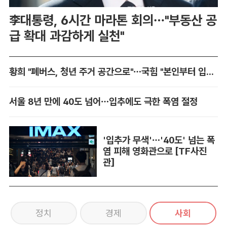
李대통령, 6시간 마라톤 회의…"부동산 공
급 확대 과감하게 실천"
황희 "폐버스, 청년 주거 공간으로"…국힘 "본인부터 입주하라"
서울 8년 만에 40도 넘어…입추에도 극한 폭염 절정
'입추가 무색'…'40도' 넘는 폭
염 피해 영화관으로 [TF사진
관]
정치
경제
사회