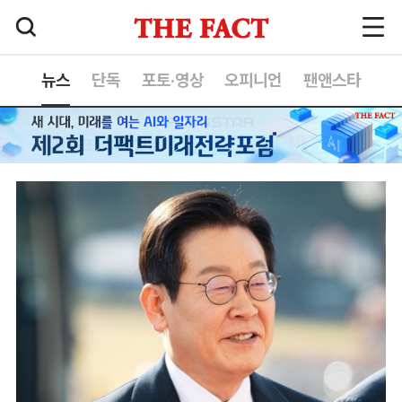
뉴스
단독
포토·영상
오피니언
팬앤스타