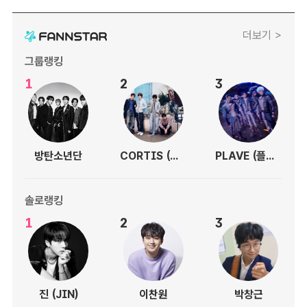
더보기 >
그룹랭킹
1
2
3
방탄소년단
CORTIS (코르티스)
PLAVE (플레이브)
솔로랭킹
1
2
3
진 (JIN)
이찬원
박창근