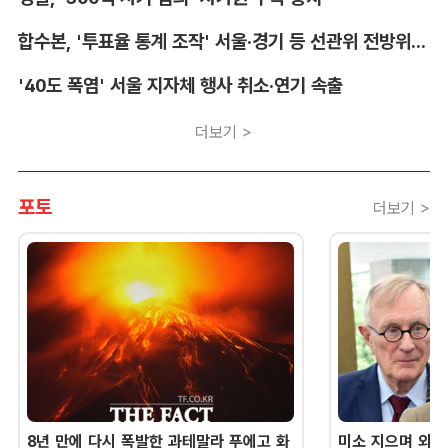
합수본, '투표율 통계 조작' 서울·경기 등 선관위 전방위 압수수색
'40도 폭염' 서울 지자체 행사 취소·연기 속출
더보기 >
포토
더보기 >
8년 만에 다시 폭발한 과테말라 푸에고 화
미소 지으며 외교