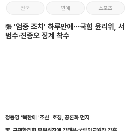
전국
연예
스포츠
張 '엄중 조치' 하루만에…국힘 윤리위, 서
범수·진종오 징계 착수
정동영 "북한에 '조선' 호칭, 공론화 먼저"
李, 규제합리화 부위원장에 김태유·국립외교원장 김흥규 임명