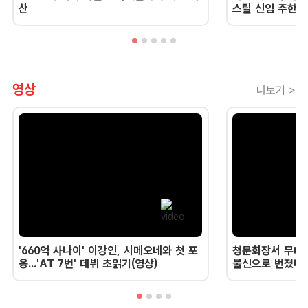
산
스틸 신임 주한 
영상
더보기 >
'660억 사나이' 이강인, 시메오네와 첫 포
청문회장서 무너진
옹...'AT 7번' 데뷔 초읽기(영상)
불신으로 번졌다 