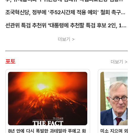
조국혁신당, 정부에 '주52시간제 적용 예외' 철회 촉구…"흥정 대상 아냐"
선관위 특검 추천위 "대통령에 추천할 특검 후보 2인, 14일 확정"
더보기 >
포토
더보기 >
8년 만에 다시 폭발한 과테말라 푸에고 화
미소 지으며 외교