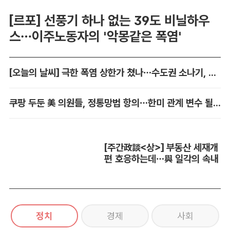
[르포] 선풍기 하나 없는 39도 비닐하우
스…이주노동자의 '악몽같은 폭염'
[오늘의 날씨] 극한 폭염 상한가 쳤나…수도권 소나기, 동해안에 폭우
쿠팡 두둔 美 의원들, 정통망법 항의…한미 관계 변수 될까
[주간政談<상>] 부동산 세재개
편 호응하는데…與 일각의 속내
정치
경제
사회