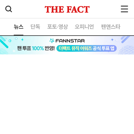
뉴스
단독
포토·영상
오피니언
팬앤스타