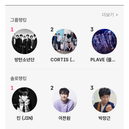
더보기 >
그룹랭킹
1
2
3
방탄소년단
CORTIS (코르티스)
PLAVE (플레이브)
솔로랭킹
1
2
3
진 (JIN)
이찬원
박창근