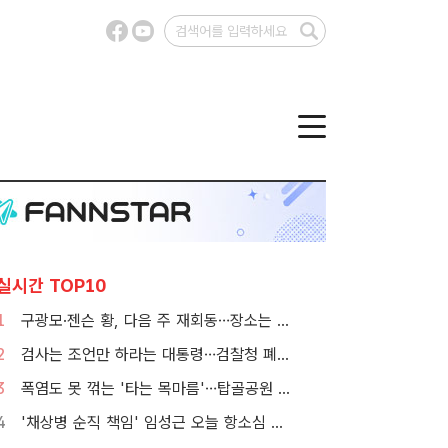
실시간 TOP10
1
구광모·젠슨 황, 다음 주 재회동…장소는 실리콘밸리
2
검사는 조언만 하라는 대통령…검찰청 폐지 앞둔 합수본 '딜레마'
3
폭염도 못 꺾는 '타는 목마름'…탑골공원 아리수 냉장고 가보니
4
'채상병 순직 책임' 임성근 오늘 항소심 선고…1심 징역 3년