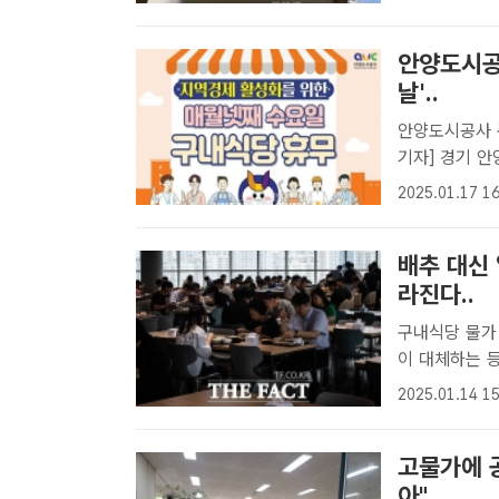
미사용 식권에
사 새날관..
안양도시공
날'..
안양도시공사 
기자] 경기 
의 날로 정하고
2025.01.17 16
혔다.공사 구
도시공..
배추 대신
라진다..
구내식당 물가 
이 대체하는 등 대응책 마련 런치플
비'로 불렸던
2025.01.14 15
무관함. /더팩
승..
고물가에 
아"..