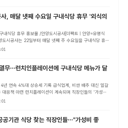
 대한 환불도 불가한 상황이다. 사진은 세종대학교 행복기숙
사, 매달 넷째 수요일 구내식당 휴무 '외식의
구내식당 휴무 홍보물 /안양도시공사[더팩트ㅣ안양=유명식
안양도시공사는 22일부터 매달 넷째 주 수요일을 구내식당 휴무
 지역 상권을 살리기 위한 '외식의 날'을 운영한다고 17일 밝
:01
내식당은 하루 170여 명의 직원이 이용하고 있다.김병근 안양
 열무…런치인플레이션에 구내식당 메뉴가 달
4년 연속 4%대 상승세 기록 급식업계, 비싼 배추 대신 얼갈
레이션이 계속되며 직장인들의 '가성
 구내식당도 타격을 피하지 못하고 있다. 사진은 기사 내용과
:01
트 DB[더팩트ㅣ문화영 기자] 계속되는 고물가와 식재료 값 상
공공기관 식당 찾는 직장인들…"가성비 좋