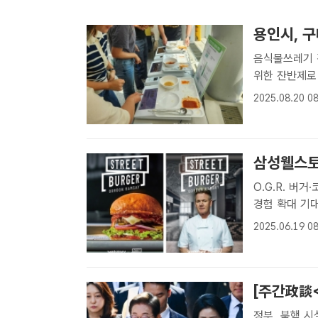
용인시, 구
음식물쓰레기 감축 등 기대 용인시가
위한 잔반제로
자] 경기 용
2025.08.20 08
인센티브 시스템
반측정..
삼성웰스토리
O.G.R. 버
경험 확대 기대 삼성웰스토리가 '고든램지 스트리트 버거'와 협업해
거 메뉴를 구
2025.06.19 08
성웰스토리는 
[주간政談<
정부, 북핵 시