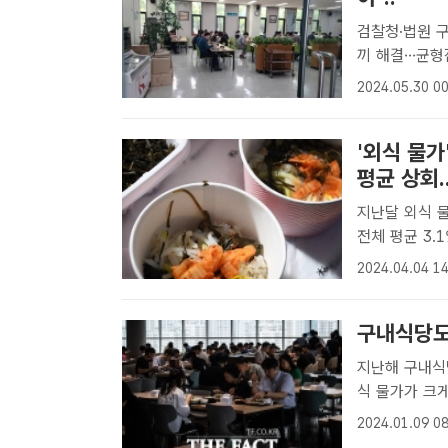
검찰청·법원 구
끼 해결…균형잡힌 식단에 인기 법
직장인들이 몰리
2024.05.30 00
내식당에서 직원
'외식 물
평균 상회.
지난달 외식 물가 상승
전체 평균 3.1%보다 높아 외식 물가가 
둔화세를 이어가
2024.04.04 14
로 나타났다. 
구내식당도
지난해 구내식당
식 물가가 크
구내식당 식사
2024.01.09 08
최의종 기자] 