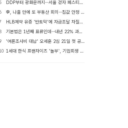
5
DDP부터 광화문까지…서울 걷자 페스티벌 참가자 5000명 모집
6
李, 나흘 만에 또 부동산 회의…집값 안정 승부처 '공급' 점검
7
HLB제약 유증 '반토막'에 자금조달 차질…R&D 줄이고 채무상환금 제외
8
기본법은 1년째 표류인데…내년 22% 과세 강행, 가상자산 투자자 반발 확산
9
'여론조사비 대납' 오세훈 2심 21일 첫 공판…1심 당선무효형
10
1세대 한식 프랜차이즈 '놀부', 기업회생 신청…11일 대표자 심문