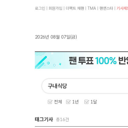
로그인
|
회원가입
|
더팩트 재팬
|
TMA
|
팬앤스타
|
기사제
2026년 08월 07일(금)
전체
1년
1달
태그기사
총16건