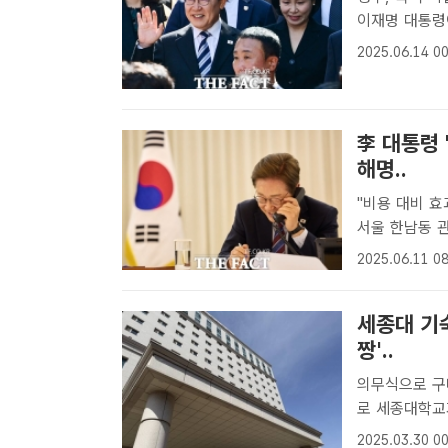
이재명 대통령이
있다. 사진은
2025.06.14 00
들에게 인사하며
李 대통령
해명..
"비용 대비 효과 뛰
서울 한남동 
/대통령실[더팩
2025.06.11 08
련해 "오해를
세종대 기숙
짱'..
의무식으로 구내
로 세종대학교가 학부생들을 대상으로 운영하는 기숙사에 입주하려면 구내
식당 식권을 
2025.03.30 00