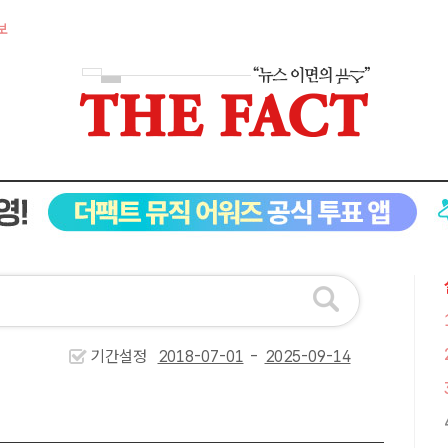
보
기간설정
-