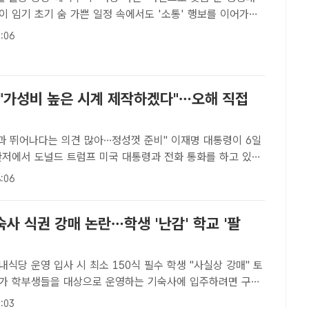
 임기 초기 숨 가쁜 일정 속에서도 '소통' 행보를 이어가고
 이 대통령과 김혜경 여사가 4일 인천시 계양구 자택에서 주민
:06
 나서는 모습. /남윤호 기자<더팩트> 정치부..
 "가성비 높은 시계 제작하겠다"…오해 직접
어나다는 의견 많아…정성껏 준비" 이재명 대통령이 6일
관저에서 도널드 트럼프 미국 대통령과 전화 통화를 하고 있다.
트ㅣ이헌일 기자] 이재명 대통령은 11일 '대통령 시계'와 관
:06
 바로잡고자 한다"며 가성비 높은 시계를 제작하겠다고..
사 식권 강매 논란…학생 '난감' 학교 '팔
식당 운영 입사 시 최소 150식 필수 학생 "사실상 강매" 토
반드시 구매하도록 하면서 논란이 되고 있다. 이번 학기부터는
:03