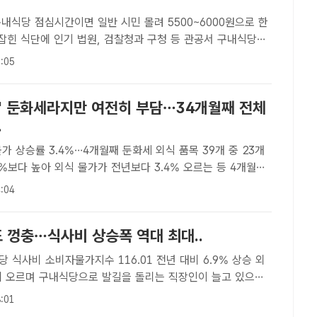
내식당 점심시간이면 일반 시민 몰려 5500~6000원으로 한
원, 검찰청과 구청 등 관공서 구내식당에
고 있다. 지난 24일 낮 12시 서울 양천구 서울남부지검 구
:05
들과 일반인들이 식사하고 있다. /장혜승 기자[더팩트..
가' 둔화세라지만 여전히 부담…34개월째 전체
.
률 3.4%…4개월째 둔화세 외식 품목 39개 중 23개
전년보다 3.4% 오르는 등 4개월째
고 있지만, 여전히 전체 물가 상승률 3.1%를 웃도는 것으
:04
사진은 물가 상승률이 가장 높은 비빔밥. /배정..
 껑충…식사비 상승폭 역대 최대..
 식사비 소비자물가지수 116.01 전년 대비 6.9% 상승 외
게 오르며 구내식당으로 발길을 돌리는 직장인이 늘고 있으나,
비 상승 폭은 역대 최대치를 기록했다. /이동률 기자[더팩트ㅣ
:01
외식 물가가 크게 오르며 구내식당으로 발길을 돌리는 직장..