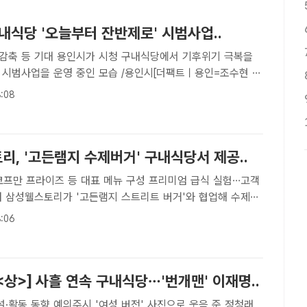
내식당 '오늘부터 잔반제로' 시범사업..
 시청 구내식당에서 기후위기 극복을
 시범사업을 운영 중인 모습 /용인시[더팩트ㅣ용인=조수현 기
인시는 음식물 쓰레기 절감을 위해 시청 구내식당에 '잔반제로
:08
'을 시범 운영 중이라고 20일 밝혔다.이 사업은 스마트 잔
, '고든램지 수제버거' 구내식당서 제공..
거·코프만 프라이즈 등 대표 메뉴 구성 프리미엄 급식 실험…고객
 수제버
내식당에서 제공한다. /삼성웰스토리[더팩트｜우지수 기자] 삼
:06
캐주얼 버거 브랜드 '고든램지 스트리트 버거'를 구내식..
상>] 사흘 연속 구내식당…'번개맨' 이재명..
설·활동 동향 예의주시 '여성 버전' 사진으로 웃음 준 정청래