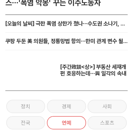
스…'폭염 악몽' 꾸는 이주노동자
[오늘의 날씨] 극한 폭염 상한가 쳤나…수도권 소나기, 동해안에 폭우
쿠팡 두둔 美 의원들, 정통망법 항의…한미 관계 변수 될까
[주간政談<상>] 부동산 세재개
편 호응하는데…與 일각의 속내
정치
경제
사회
전국
연예
스포츠