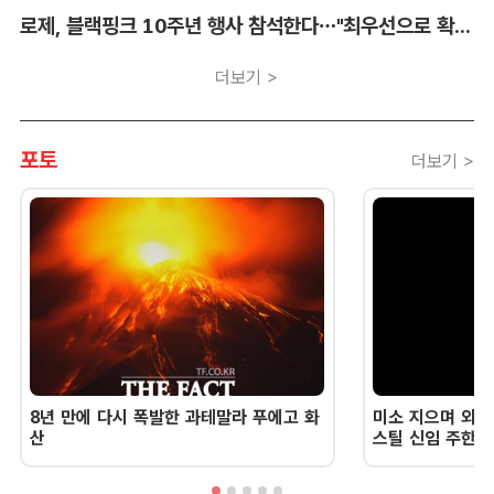
로제, 블랙핑크 10주년 행사 참석한다…"최우선으로 확정"
더보기 >
포토
더보기 >
8년 만에 다시 폭발한 과테말라 푸에고 화
미소 지으며 외교
산
스틸 신임 주한 