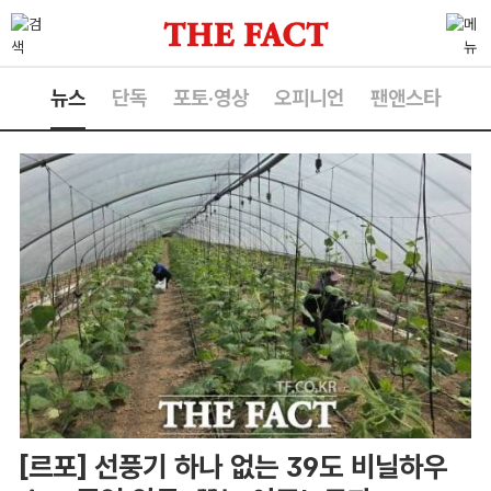
뉴스
단독
포토·영상
오피니언
팬앤스타
[르포] 선풍기 하나 없는 39도 비닐하우