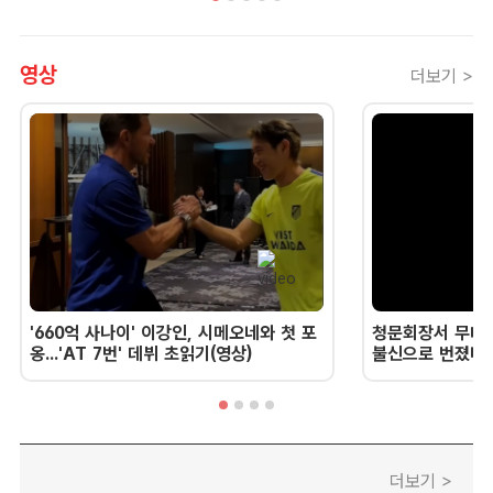
영상
더보기 >
'660억 사나이' 이강인, 시메오네와 첫 포
청문회장서 무너진
옹...'AT 7번' 데뷔 초읽기(영상)
불신으로 번졌다 
더보기 >