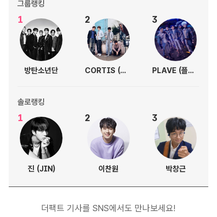
그룹랭킹
1
2
3
방탄소년단
CORTIS (코르티스)
PLAVE (플레이브)
솔로랭킹
1
2
3
진 (JIN)
이찬원
박창근
더팩트 기사를 SNS에서도 만나보세요!