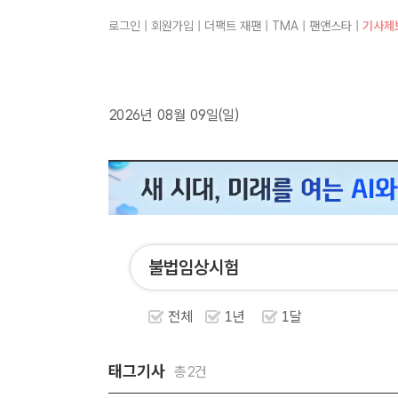
로그인
|
회원가입
|
더팩트 재팬
|
TMA
|
팬앤스타
|
기사제
2026년 08월 09일(일)
전체
1년
1달
태그기사
총2건