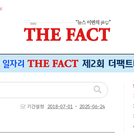
보
기간설정
-