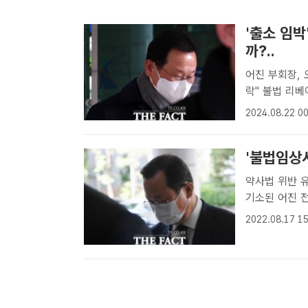
'출소 임박
까?..
어진 부회장, 
락" 불법 리베이트 재판 5
의로 실형을 
2024.08.22 00
출소한다. /더
'불법임상시
약사법 위반 유죄…법정구속은
기소된 어진 
자[더팩트ㅣ최
2022.08.17 15
진 전 안국약
단독..