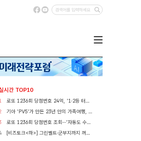
실시간 TOP10
1
로또 1236회 당첨번호 24억, '1·2등 터졌지만 그게 또 없네'
2
기아 'PV5'가 만든 23년 만의 가족여행, 1000만뷰 달성
3
로또 1236회 당첨번호 조회···'자동도 수동도 5명씩 같네'
4
[비즈토크<하>] 그린벨트·군부지까지 꺼냈다…李정부 '공급 속도전' 통할까