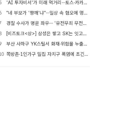
5
'AI 투자비서'가 미래 먹거리…토스·카카오페이증권, 투자 대중화 속도
6
"네 부모가 '쨩깨'냐"…일상 속 혐오에 멍든 이주배경 청년
7
경찰 수사가 명운 좌우… '유전무죄 무전유죄' 변호사비 부담 우려
8
[비즈토크<상>] 삼성은 쌓고 SK는 잇고…'포스트 HBM' 주도권 누가 잡을까
9
부산 사하구 YK스틸서 화재·위험물 누출…소방 대응 1단계 발령
10
쪽방촌·1인가구 밀집 자치구 폭염에 초긴장…구청장 직접 챙긴다