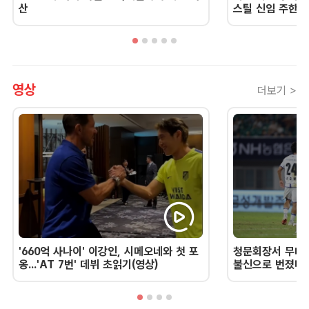
산
스틸 신임 주한 
영상
더보기 >
'660억 사나이' 이강인, 시메오네와 첫 포
청문회장서 무너진
옹...'AT 7번' 데뷔 초읽기(영상)
불신으로 번졌다 