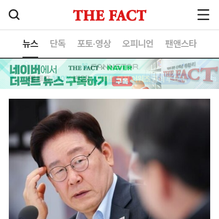
뉴스
단독
포토·영상
오피니언
팬앤스타