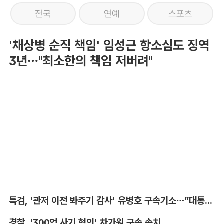
전국
연예
스포츠
'채상병 순직 책임' 임성근 항소심도 징역
3년…"최소한의 책임 저버려"
특검, '관저 이전 봐주기 감사' 유병호 구속기소…”대통령실 청탁받아“
경찰, '300억 사기 혐의' 차가원 구속 송치