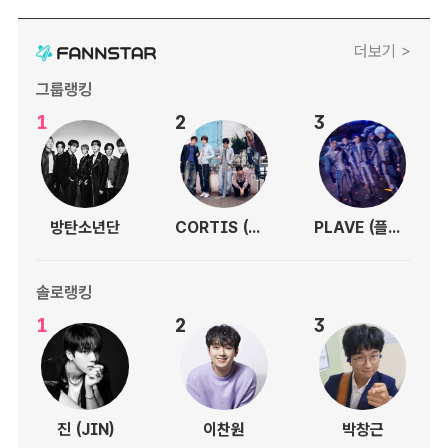
더보기 >
그룹랭킹
1
2
3
방탄소년단
CORTIS (코르티스)
PLAVE (플레이브)
솔로랭킹
1
2
3
진 (JIN)
이찬원
박창근