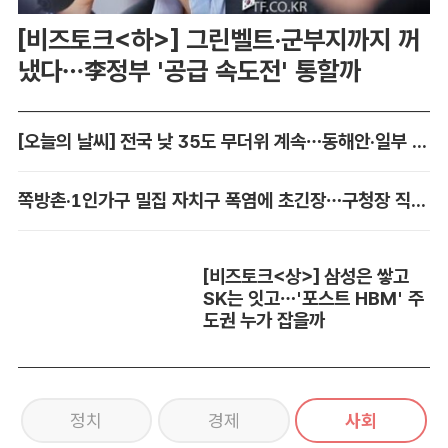
[비즈토크<하>] 그린벨트·군부지까지 꺼
냈다…李정부 '공급 속도전' 통할까
[오늘의 날씨] 전국 낮 35도 무더위 계속…동해안·일부 지역 비
쪽방촌·1인가구 밀집 자치구 폭염에 초긴장…구청장 직접 챙긴다
[비즈토크<상>] 삼성은 쌓고
SK는 잇고…'포스트 HBM' 주
도권 누가 잡을까
정치
경제
사회