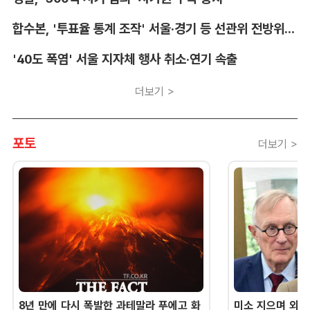
합수본, '투표율 통계 조작' 서울·경기 등 선관위 전방위 압수수색
'40도 폭염' 서울 지자체 행사 취소·연기 속출
더보기 >
포토
더보기 >
8년 만에 다시 폭발한 과테말라 푸에고 화
미소 지으며 외교