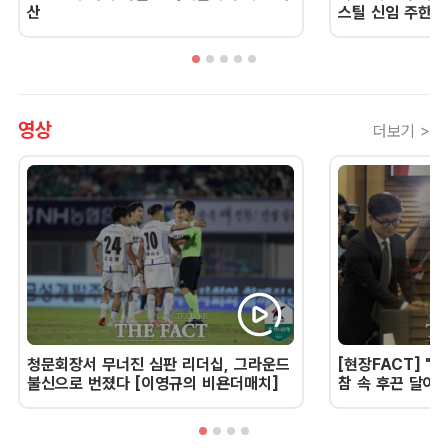
산
스틸 신임 주한 
영상
더보기 >
청문회장서 무너진 심판 리더십, 그라운드
[현장FACT] "한
불신으로 번졌다 [이영규의 비욘더매치]
참 속 후끈 달아