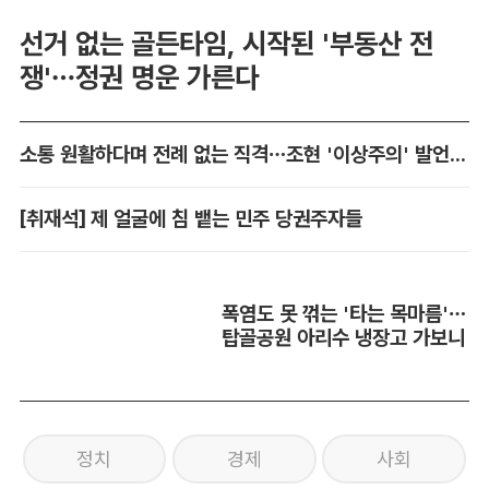
선거 없는 골든타임, 시작된 '부동산 전
쟁'…정권 명운 가른다
소통 원활하다며 전례 없는 직격…조현 '이상주의' 발언 논란
[취재석] 제 얼굴에 침 뱉는 민주 당권주자들
폭염도 못 꺾는 '타는 목마름'…
탑골공원 아리수 냉장고 가보니
정치
경제
사회