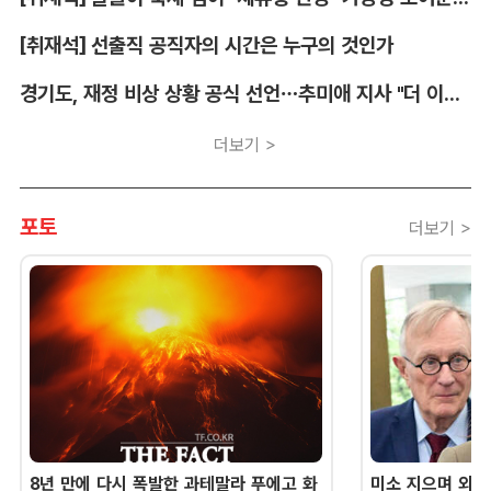
[취재석] 선출직 공직자의 시간은 누구의 것인가
경기도, 재정 비상 상황 공식 선언…추미애 지사 "더 이상 끌어다 쓸 재원 없어"
더보기 >
포토
더보기 >
8년 만에 다시 폭발한 과테말라 푸에고 화
미소 지으며 외교