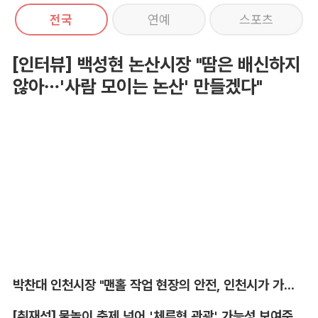
전국
연예
스포츠
[인터뷰] 백성현 논산시장 "땀은 배신하지
않아…'사람 모이는 논산' 만들겠다"
박찬대 인천시장 "맨홀 작업 현장의 안전, 인천시가 가장 앞장서겠다"
[취재석] 물놀이 축제 넘어 '체류형 관광' 가능성 보여준 안동 水페스타