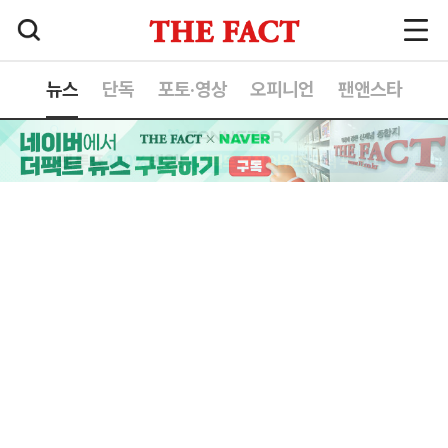
뉴스
단독
포토·영상
오피니언
팬앤스타