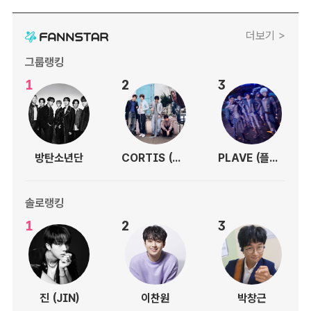
더보기 >
그룹랭킹
1
2
3
방탄소년단
CORTIS (코르티스)
PLAVE (플레이브)
솔로랭킹
1
2
3
진 (JIN)
이찬원
박창근