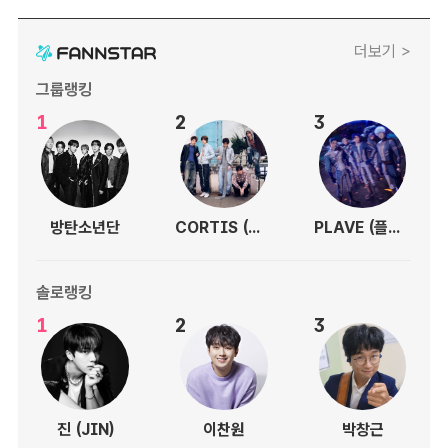
더보기 >
그룹랭킹
1
2
3
방탄소년단
CORTIS (코르티스)
PLAVE (플레이브)
솔로랭킹
1
2
3
진 (JIN)
이찬원
박창근