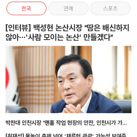
전국
연예
스포츠
[인터뷰] 백성현 논산시장 "땀은 배신하지
않아…'사람 모이는 논산' 만들겠다"
박찬대 인천시장 "맨홀 작업 현장의 안전, 인천시가 가장 앞장서겠다"
[취재석] 물놀이 축제 넘어 '체류형 관광' 가능성 보여준 안동 水페스타