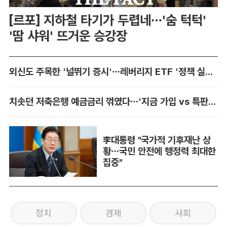
[르포] 지하철 타기가 두렵네…'숨 턱턱'
'땀 샤워' 뜨거운 승강장
외신도 주목한 '널뛰기 증시'…레버리지 ETF '정책 실패' 책임론 공방
치솟던 저축은행 예금금리 꺾였다…'지금 가입 vs 특판 대기' 셈법 복잡
李대통령 "국가적 기후재난 상
황…국민 안전에 행정력 최대한
집중"
정치
경제
사회