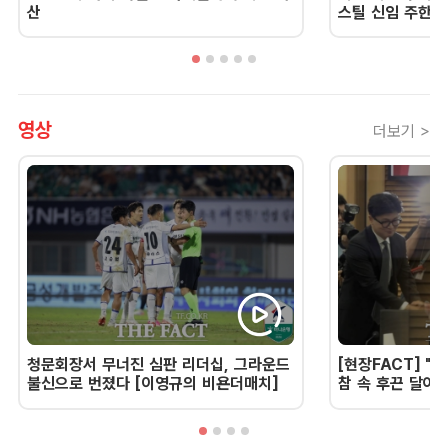
산
스틸 신임 주한 
영상
더보기 >
청문회장서 무너진 심판 리더십, 그라운드
[현장FACT] "한
불신으로 번졌다 [이영규의 비욘더매치]
참 속 후끈 달아