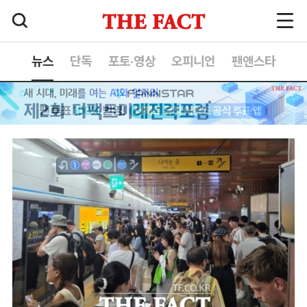
뉴스
단독
포토·영상
오피니언
팬앤스타