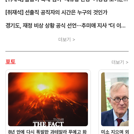
[취재석] 선출직 공직자의 시간은 누구의 것인가
경기도, 재정 비상 상황 공식 선언…추미애 지사 "더 이상 끌어다 쓸 재원 없어"
더보기 >
포토
더보기 >
8년 만에 다시 폭발한 과테말라 푸에고 화
미소 지으며 외교