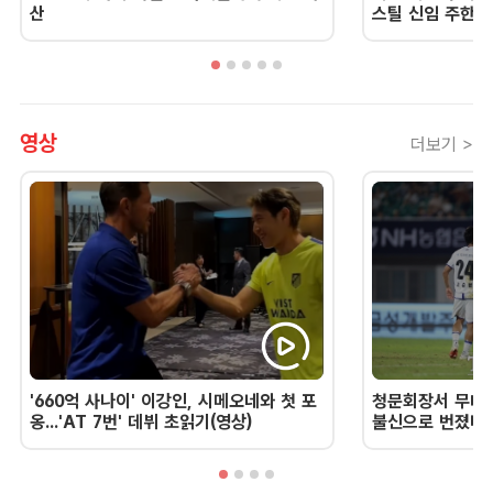
산
스틸 신임 주한 
영상
더보기 >
'660억 사나이' 이강인, 시메오네와 첫 포
청문회장서 무너진
옹...'AT 7번' 데뷔 초읽기(영상)
불신으로 번졌다 