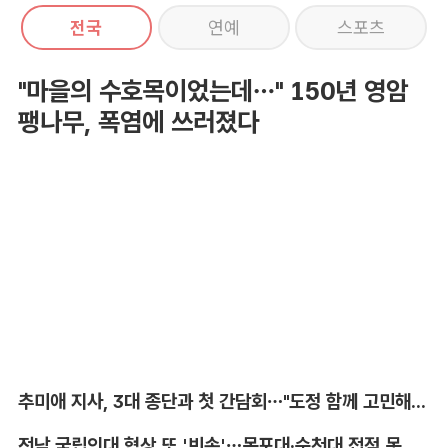
전국
연예
스포츠
"마을의 수호목이었는데…" 150년 영암
팽나무, 폭염에 쓰러졌다
추미애 지사, 3대 종단과 첫 간담회…"도정 함께 고민해달라"
전남 국립의대 협상 또 '빈손'…목포대·순천대 접점 못 찾아