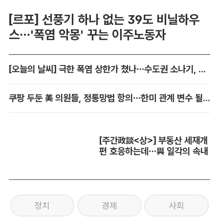
[르포] 선풍기 하나 없는 39도 비닐하우
스…'폭염 악몽' 꾸는 이주노동자
[오늘의 날씨] 극한 폭염 상한가 쳤나…수도권 소나기, 동해안에 폭우
쿠팡 두둔 美 의원들, 정통망법 항의…한미 관계 변수 될까
[주간政談<상>] 부동산 세재개
편 호응하는데…與 일각의 속내
정치
경제
사회