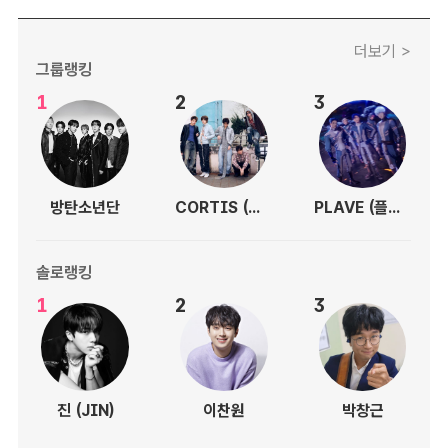
더보기 >
그룹랭킹
1
2
3
방탄소년단
CORTIS (코르티스)
PLAVE (플레이브)
솔로랭킹
1
2
3
진 (JIN)
이찬원
박창근