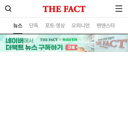
뉴스
단독
포토·영상
오피니언
팬앤스타