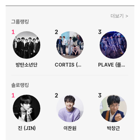
더보기 >
그룹랭킹
1
2
3
방탄소년단
CORTIS (코르티스)
PLAVE (플레이브)
솔로랭킹
1
2
3
진 (JIN)
이찬원
박창근