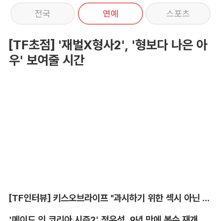
전국
연예
스포츠
[TF초점] '재벌X형사2', '형보다 나은 아
우' 보여줄 시간
[TF인터뷰] 키스오브라이프 "과시하기 위한 섹시 아닌 당당함"
'메이드 인 코리아 시즌2' 정우성, 9년 만에 복수 재개