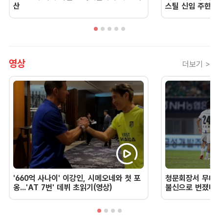
산
스틸 신임 주한 
영상
더보기 >
'660억 사나이' 이강인, 시메오네와 첫 포
청문회장서 무너진
옹...'AT 7번' 데뷔 초읽기(영상)
불신으로 번졌다 