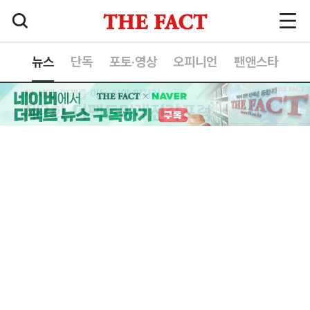
뉴스
단독
포토·영상
오피니언
팬앤스타