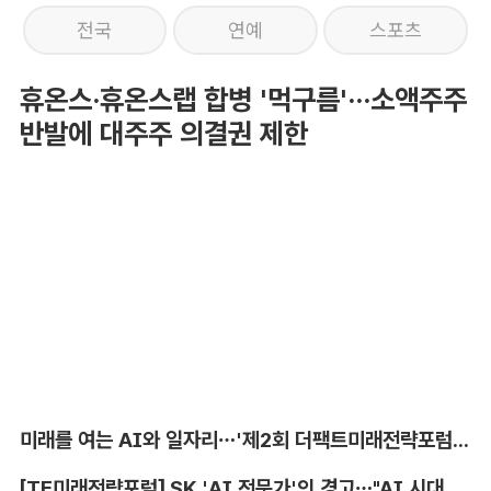
전국
연예
스포츠
휴온스·휴온스랩 합병 '먹구름'···소액주주
반발에 대주주 의결권 제한
미래를 여는 AI와 일자리…'제2회 더팩트미래전략포럼' 참가 신청
[TF미래전략포럼] SK 'AI 전문가'의 경고…"AI 시대, 인재 격차 더 커진다"