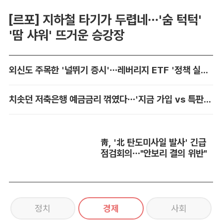
[르포] 지하철 타기가 두렵네…'숨 턱턱'
'땀 샤워' 뜨거운 승강장
외신도 주목한 '널뛰기 증시'…레버리지 ETF '정책 실패' 책임론 공방
치솟던 저축은행 예금금리 꺾였다…'지금 가입 vs 특판 대기' 셈법 복잡
靑, '北 탄도미사일 발사' 긴급
점검회의…"안보리 결의 위반"
정치
경제
사회