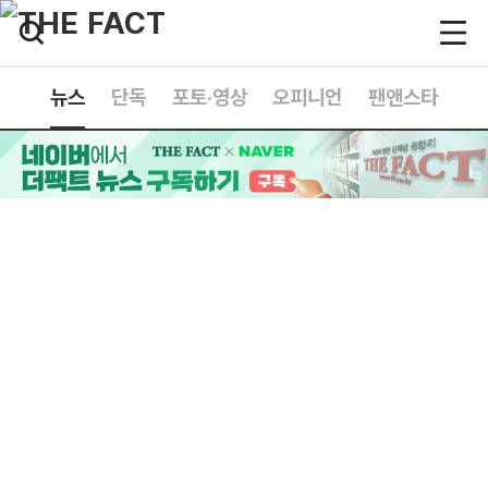
뉴스
단독
포토·영상
오피니언
팬앤스타