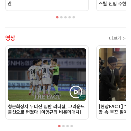
산
스틸 신임 주한 
영상
더보기 >
청문회장서 무너진 심판 리더십, 그라운드
[현장FACT] "한
불신으로 번졌다 [이영규의 비욘더매치]
참 속 후끈 달아