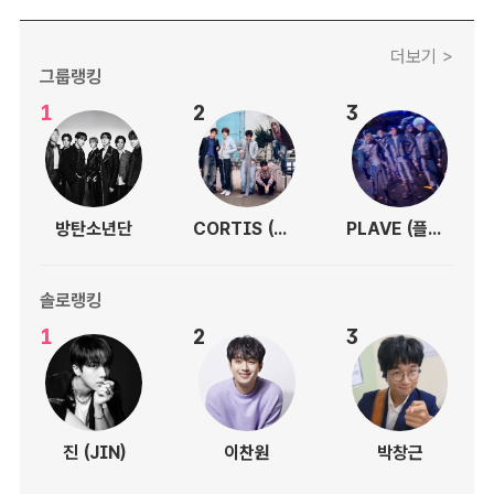
더보기 >
그룹랭킹
1
2
3
방탄소년단
CORTIS (코르티스)
PLAVE (플레이브)
솔로랭킹
1
2
3
진 (JIN)
이찬원
박창근