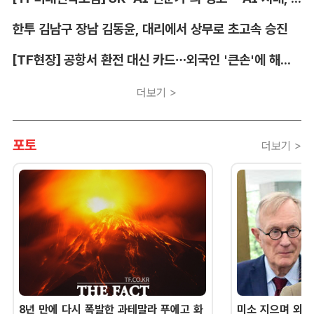
한투 김남구 장남 김동윤, 대리에서 상무로 초고속 승진
[TF현장] 공항서 환전 대신 카드…외국인 '큰손'에 해외카드 매입 시장 쑥
더보기 >
포토
더보기 >
8년 만에 다시 폭발한 과테말라 푸에고 화
미소 지으며 외교