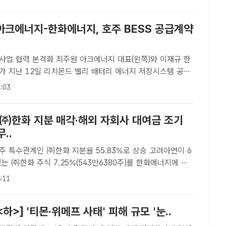
다. 손재일 한화에어로스페이스 대표가 지난달 25..
아크에너지-한화에너지, 호주 BESS 공급계약
주원 아크에너지 대표(왼쪽)와 이재규 한
가 지난 12일 리치몬드 밸리 배터리 에너지 저장시스템 공급
을 하고 있다. /고려아연[더팩트ㅣ황지향 기자] 고려아연의 호
:03
 및 그린수소 사업 전문 자회사 아크에너지(Ark Energy..
 ㈜한화 지분 매각·해외 자회사 대여금 조기
..
특수관계인 ㈜한화 지분율 55.83%로 상승 고려아연이 6
는 ㈜한화 주식 7.25%(543만6380주)를 한화에너지에 전
밝혔다. /고려아연[더팩트ㅣ허주열 기자] 영풍·MBK 파트너
:11
영권 분쟁을 벌이고 있는 고려아연이 보유한 타회사..
하>] '티몬·위메프 사태' 피해 규모 '눈..