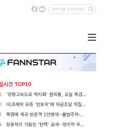
실시간 TOP10
1
'양평고속도로 백지화' 원희룡, 오늘 특검 2차 피의자 조사
2
HLB제약 유증 '반토막'에 자금조달 차질…R&D 줄이고 채무상환금 제외
3
폭염에 계곡 방문객 1만명대…불법주차·쓰레기는 골치
4
장동혁의 거듭된 '탄핵' 공세…정치적 무게감은 뚝