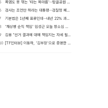
5
폭염도 못 꺾는 '타는 목마름'…탑골공원 아리수 냉장고 가보니
6
검사는 조언만 하라는 대통령…검찰청 폐지 앞둔 합수본 '딜레마'
7
기본법은 1년째 표류인데…내년 22% 과세 강행, 가상자산 투자자 반발 확산
8
'채상병 순직 책임' 임성근 오늘 항소심 선고…1심 징역 3년
9
김용 "선거 결과에 대해 책임지는 자세 필요해"…정청래 정조준
10
[TF인터뷰] 이동하, '김부장'으로 증명한 연기 열정