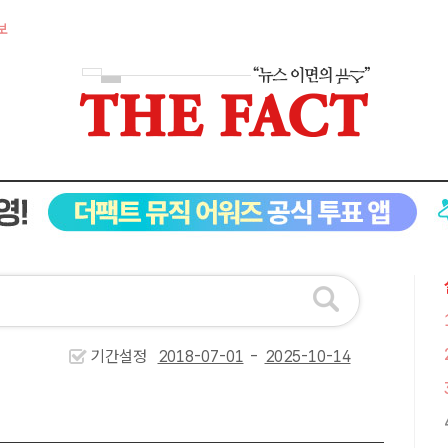
보
기간설정
-