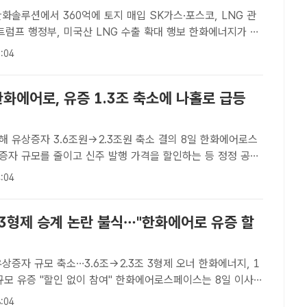
화솔루션에서 360억에 토지 매입 SK가스·포스코, LNG 관
프 행정부, 미국산 LNG 수출 확대 행보 한화에너지가 액
G) 연료 전환에 나선다. /더팩트 DB[더팩트ㅣ장혜승 기자]
:04
화천연가스(LNG) 연료 전환에 나선다. 여수 국가..
한화에어로, 유증 1.3조 축소에 나홀로 급등
유상증자 3.6조원→2.3조원 축소 결의 8일 한화에어로스
증자 규모를 줄이고 신주 발행 가격을 할인하는 등 정정 공시
대 강세를 띠고 있다. /더팩트 DB[더팩트ㅣ이한림 기자] 한화
:04
가 유상증자 규모를 대폭 줄이면서 급등하고 있다.8일 ..
 3형제 승계 논란 불식…"한화에어로 유증 할
상증자 규모 축소…3.6조→2.3조 3형제 오너 한화에너지, 1
"할인 없이 참여" 한화에어로스페이스는 8일 이사회
자 규모를 당초 계획했던 3조6000억원에서 2조3000억원으
:04