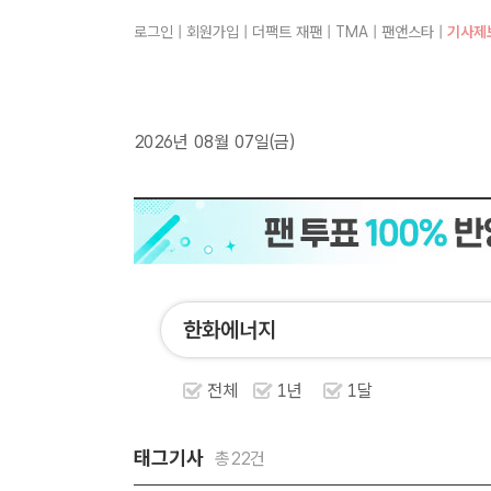
로그인
|
회원가입
|
더팩트 재팬
|
TMA
|
팬앤스타
|
기사제
2026년 08월 07일(금)
전체
1년
1달
태그기사
총22건