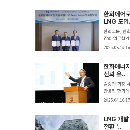
한화에어로
LNG 도입.
한화그룹, 한화오션 통
강화 업무협약
김준동 사장(가
2025.08.14 14
[더팩트ㅣ최의
한화에너지,
신뢰 유..
김승연 회장 세
안병철 한화에
한화빌딩에서 
2025.04.18 17
설명했다. /
아..
LNG 개
전환 '..