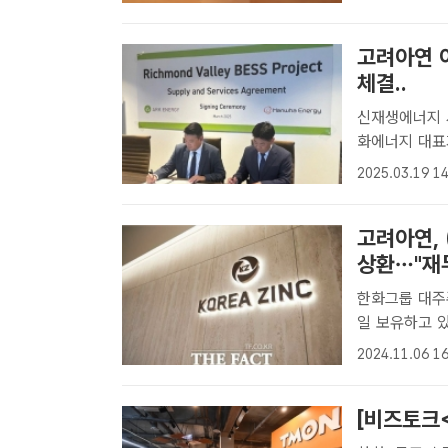
로 줄이기로 했
고려아연 
체결..
신재생에너지 사업 협력 본격화 최
화에너지 대표
계약서에 서명
2025.03.19 14
주 신재생에너지
고려아연,
상환…"재무
한화그룹 대주주 
일 보유하고 있
량 매각한다고 
2024.11.06 16
스 연합과 경
[비즈토크<