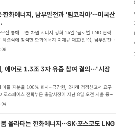
·한화에너지, 남부발전과 '팀코리아'…미국산
.
해 그룹 차원 시너지 강화 14일 '글로벌 LNG 협력
' 체결식에 참석한 한화에너지 이재규 대표(왼쪽), 남부발전
운데), 한화에어로스페이스 손재일 대표(오른쪽). /한화그룹
:08
종 기자] 한화에어로스페이스·한화에너지가 한국남부발전과 ..
 에어로 1.3조 3자 유증 참여 결의…"시장
 아들 지분율 100% 회사…금감원, 2차례 정정신고서 요구
어로스페이스 전략부문 총괄사장이 지난 8일 오전 서울 중구
한화에어로 미래 비전 설명회를 열고 유상증자 논란에 대해
:04
한화에어로[더팩트ㅣ최의종 기자] 김승연 한화그룹 회장의 세
발 붐 올라타는 한화에너지…SK·포스코도 LNG