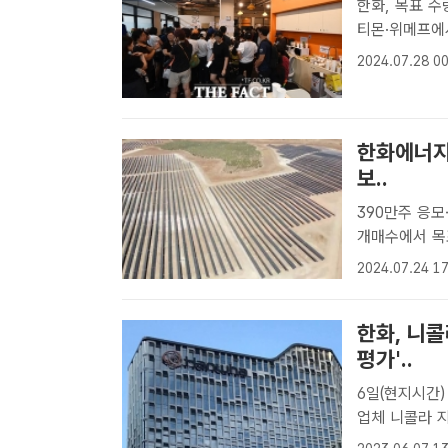
한화, 목표 수량 
티몬·위메프에
강남구 티몬 
2024.07.28 00
자☞<상>편에 
한화에너지
보..
390만주 응모…"지배구조
개매수에서 목표
한화에너지가 2
2024.07.24 17
한화에너지[더
한화, 니
평가'..
6일(현지시간) 장중 니
업체 니콜라 지
｜윤정원 기자