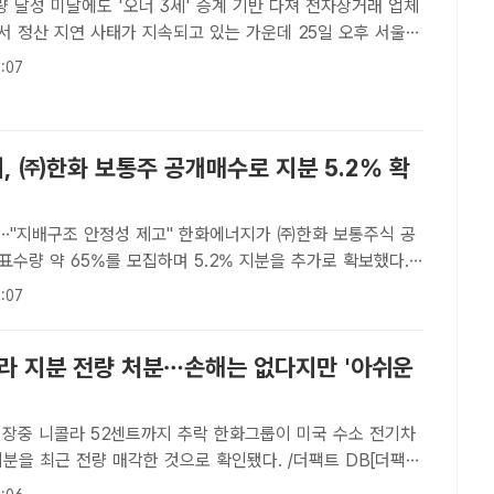
달성 미달에도 '오너 3세' 승계 기반 다져 전자상거래 업체
서 정산 지연 사태가 지속되고 있는 가운데 25일 오후 서울
신사옥이 환불을 요구하는 피해자들로 붐비고 있다. /서예원 기
:07
이어[더팩트｜정리=최문정 기자]◆ ..
, ㈜한화 보통주 공개매수로 지분 5.2% 확
 안정성 제고" 한화에너지가 ㈜한화 보통주식 공
수량 약 65%를 모집하며 5.2% 지분을 추가로 확보했다.
020년 11월 아마렌코 솔라에 매각한 태양광 발전소 전경. /
:07
팩트ㅣ최의종 기자] 한화에너지가 ㈜한화 보통주식..
콜라 지분 전량 처분…손해는 없다지만 '아쉬운
콜라 52센트까지 추락 한화그룹이 미국 수소 전기차
분을 최근 전량 매각한 것으로 확인됐다. /더팩트 DB[더팩트
] 한화그룹이 미국 수소 전기차업체 니콜라 지분을 전량 매각