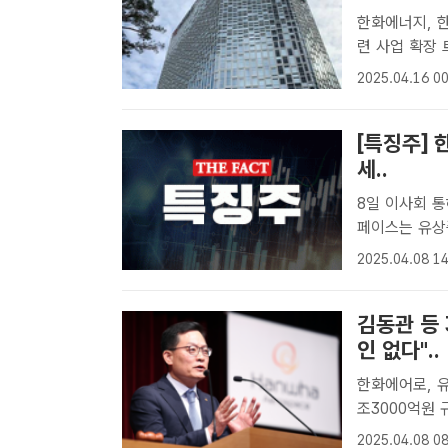
한화에너지, 한
련 사업 확장 트럼
화천연가스(LN
2025.04.16 00
한화에너지가 액
[특징주] 
세..
8일 이사회 통해 
페이스는 유상
를 내면서 8%
2025.04.08 14
에어로스페이스
김동관 등
인 없다"..
한화에어로, 유
조3000억원 규모 유증 
를 열어 유상증
2025.04.08 08