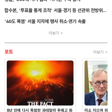
합수본, '투표율 통계 조작' 서울·경기 등 선관위 전방위 압수수색
'40도 폭염' 서울 지자체 행사 취소·연기 속출
더보기 >
포토
더보기 >
8년 만에 다시 폭발한 과테말라 푸에고 화
미소 지으며 외교