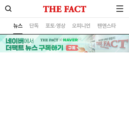
뉴스
단독
포토·영상
오피니언
팬앤스타