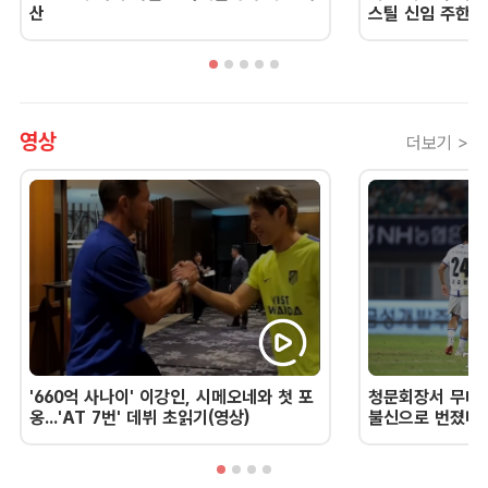
산
스틸 신임 주한 
영상
더보기 >
'660억 사나이' 이강인, 시메오네와 첫 포
청문회장서 무너진
옹...'AT 7번' 데뷔 초읽기(영상)
불신으로 번졌다 