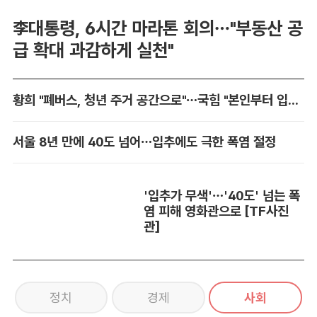
李대통령, 6시간 마라톤 회의…"부동산 공
급 확대 과감하게 실천"
황희 "폐버스, 청년 주거 공간으로"…국힘 "본인부터 입주하라"
서울 8년 만에 40도 넘어…입추에도 극한 폭염 절정
'입추가 무색'…'40도' 넘는 폭
염 피해 영화관으로 [TF사진
관]
정치
경제
사회