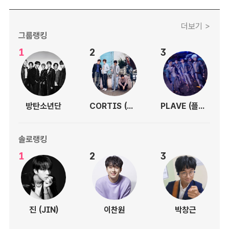
더보기 >
그룹랭킹
1
2
3
방탄소년단
CORTIS (코르티스)
PLAVE (플레이브)
솔로랭킹
1
2
3
진 (JIN)
이찬원
박창근