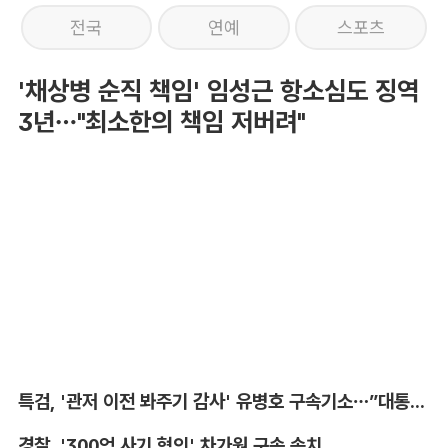
전국
연예
스포츠
'채상병 순직 책임' 임성근 항소심도 징역
3년…"최소한의 책임 저버려"
특검, '관저 이전 봐주기 감사' 유병호 구속기소…”대통령실 청탁받아“
경찰, '300억 사기 혐의' 차가원 구속 송치