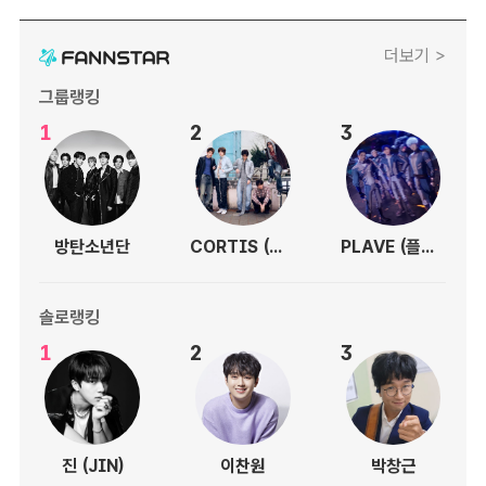
더보기 >
그룹랭킹
1
2
3
방탄소년단
CORTIS (코르티스)
PLAVE (플레이브)
솔로랭킹
1
2
3
진 (JIN)
이찬원
박창근