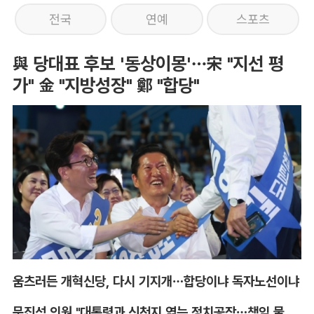
전국
연예
스포츠
與 당대표 후보 '동상이몽'…宋 "지선 평
가" 金 "지방성장" 鄭 "합당"
움츠러든 개혁신당, 다시 기지개…합당이냐 독자노선이냐
문진석 의원 "대통령과 신천지 엮는 정치공작…책임 물어야"