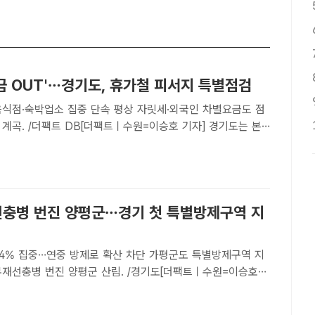
금 OUT'…경기도, 휴가철 피서지 특별점검
음식점·숙박업소 집중 단속 평상 자릿세·외국인 차별요금도 점
 피서지 바가지요금 근절을 위한 대대적인 현장 점검에 돌입
밝혔다.도는 이달 말까지를 '여름 휴가철 물가안정 특별대책기
충병 번진 양평군…경기 첫 특별방제구역 지
34% 집중…연중 방제로 확산 차단 가평군도 특별방제구역 지
재선충병 확산세가 심각한 경기 양평군이 도내 최초의 특별방
정됐다.연중 방제가 가능해지면서 재선충병 확산 차단에도 속