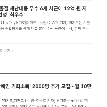
울철 재난대응 우수 6개 시군에 12억 원 지
성 '최우수'
피해 농가. /경기도[더팩트ㅣ수원=이승호 기자] 경기도는 겨울
응 종합평가를 통해 대설 분야 수원·용인·양주시, 한파 분야
남시를 우수 시군으로 선정하고 모두 12억 원의 사업비를 지급
혔다.대설 분야는 수원시가 1위를 차지해 4억 5000..
더보기 >
장애인 기회소득' 2000명 추가 모집…월 10만
 /경기도[더팩트ㅣ수원=이승호 기자] 경기도는 4~15일 '장
 2차 참여자 2000명을 모집한다고 3일 밝혔다.'장애인 기회