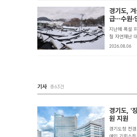
도가 붙..
경기도, 겨
급…수원·안
지난해 폭설 
철 자연재난 대
안성·이천·성
2026.08.06
한다고 6일 밝
기사
총63건
경기도, '
원 지원
경기도청 전경.
애인 기회소득'