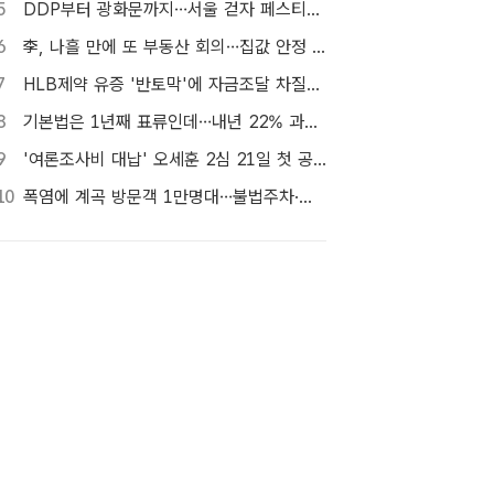
5
DDP부터 광화문까지…서울 걷자 페스티벌 참가자 5000명 모집
6
李, 나흘 만에 또 부동산 회의…집값 안정 승부처 '공급' 점검
7
HLB제약 유증 '반토막'에 자금조달 차질…R&D 줄이고 채무상환금 제외
8
기본법은 1년째 표류인데…내년 22% 과세 강행, 가상자산 투자자 반발 확산
9
'여론조사비 대납' 오세훈 2심 21일 첫 공판…1심 당선무효형
10
폭염에 계곡 방문객 1만명대…불법주차·쓰레기는 골치