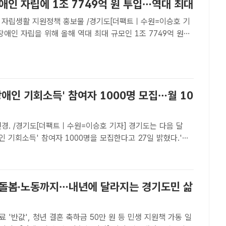
애인 자립에 1조 7749억 원 투입…역대 최대
 자립생활 지원정책 홍보물 /경기도[더팩트ㅣ수원=이승호 기
장애인 자립을 위해 올해 역대 최대 규모인 1조 7749억 원을
거주 공간, 자립 전·후 생활지원 등 3대 영역 43개 사업을 추
 밝혔다.도는 이런 내용을 담은 '2026년 장애인 자..
장애인 기회소득' 참여자 1000명 모집…월 10
경. /경기도[더팩트ㅣ수원=이승호 기자] 경기도는 다음 달
애인 기회소득' 참여자 1000명을 모집한다고 27일 밝혔다.'장
은 스마트워치를 활용해 주 2차례, 1시간 이상 건강활동 등
 10만 원을 지급하는 경기도 대표 복지정책이다.신청 대상..
·돌봄·노동까지…내년에 달라지는 경기도민 삶
 '반값', 청년 결혼 축하금 50만 원 등 민생 지원책 가동 일