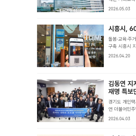
소득'은 스마
2026.05.03
인증하면 월 1
시흥시, 6
돌봄·교육·주
구축 시흥시 지역화폐 '시루' 사용 모습. /시흥시[더팩트ㅣ시흥=정일형 기
자] 경기 시흥
2026.04.20
는 '시흥형 기
김동연 지
재명 특보
경기도 개인택
연 더불어민주
트ㅣ수원=이승
2026.04.03
회 경기도남부
김동연 더불어.