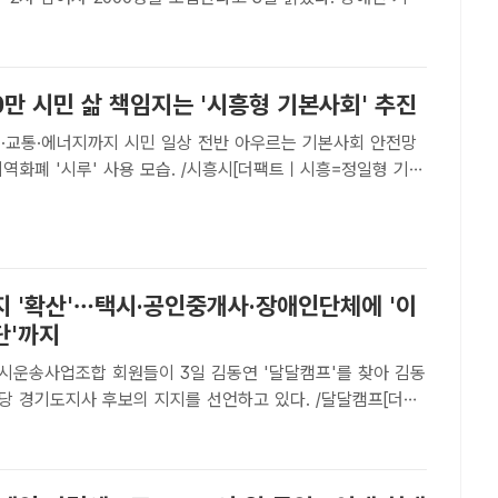
트워치를 활용해 주 2차례·1시간 이상 건강활동 등 가치활동을
0만 원을 지급하는 도 대표 복지정책이다.가구 기준중위..
0만 시민 삶 책임지는 '시흥형 기본사회' 추진
거·교통·에너지까지 시민 일상 전반 아우르는 기본사회 안전망
시가 돌봄부터 주거, 교통, 에너지까지 시민 삶 전반을 아우르
본사회' 구축에 속도를 내고 있다. 사회·경제적 ..
지 '확산'…택시·공인중개사·장애인단체에 '이
단'까지
시운송사업조합 회원들이 3일 김동연 '달달캠프'를 찾아 김동
당 경기도지사 후보의 지지를 선언하고 있다. /달달캠프[더팩
호 기자] 경기도 개인택시운송사업조합과 한국공인중개사협
회, 경기도 장애인연대에 이어 이른바 '이재명 특보단'이 3일
.