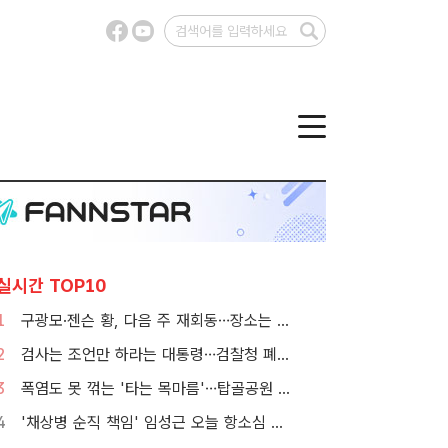
실시간 TOP10
1
구광모·젠슨 황, 다음 주 재회동…장소는 실리콘밸리
2
검사는 조언만 하라는 대통령…검찰청 폐지 앞둔 합수본 '딜레마'
3
폭염도 못 꺾는 '타는 목마름'…탑골공원 아리수 냉장고 가보니
4
'채상병 순직 책임' 임성근 오늘 항소심 선고…1심 징역 3년