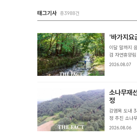
태그기사
총3988건
'바가지요
이달 말까지 
검 자연휴양림 계곡. /더팩트 DB[더팩트ㅣ수원=이승호 기자] 경기도는 본
격적인 휴가철
2026.08.07
했다고 7일 
간'..
소나무재선
정
감염목 도내 
정 추진 소나무재선충병 번진 양평군 산림. /경기도[더팩트ㅣ수원=이승호
기자] 소나무
2026.08.06
제구역으로 지