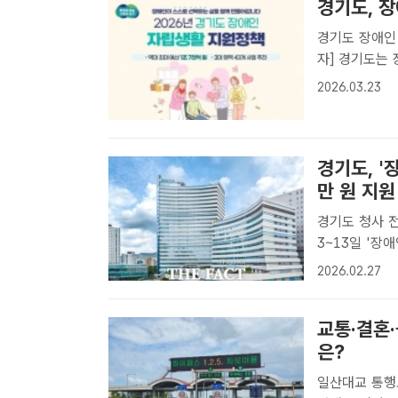
경기도, 장
경기도 장애인
자] 경기도는 
들여 일자리, 
2026.03.23
진한다고 23일
경기도, '
만 원 지원
경기도 청사 전
3~13일 '장
애인 기회소득'
2026.02.27
을 인증하면 월
교통·결혼
은?
일산대교 통행료