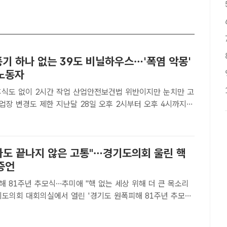
풍기 하나 없는 39도 비닐하우스…'폭염 악몽'
노동자
휴식도 없이 2시간 작업 산업안전보건법 위반이지만 눈치만 고
난달 28일 오후 2시부터 오후 4시까지
한 늙은호박 농장 비닐하우스에서 소폰(가명·27) 씨와 마웅
씨는 한시도 쉬지 않고 농업용 의자에 앉아 가지치기 작업을 ..
지나도 끝나지 않은 고통"…경기도의회 울린 핵
증언
 81주년 추모식…추미애 "핵 없는 세상 위해 더 큰 목소리
애 경기도지사와 남종섭 경기도의회 의장이 헌화하기 위해 나
 /김선우 기자[더팩트ㅣ수원=이승호·김선우 기자] "우리의..