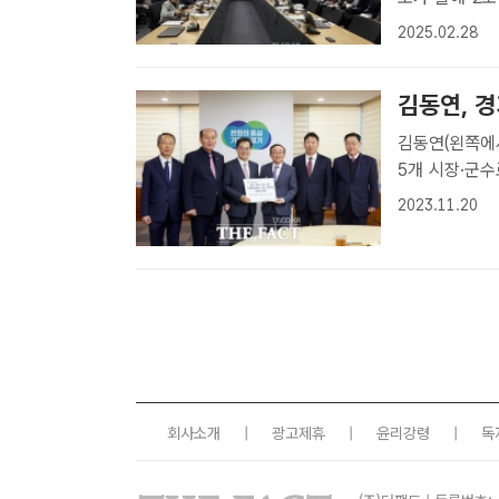
위원회에 제출
2025.02.28
심의·의결했다
지역 ..
김동연, 경
김동연(왼쪽에
5개 시장·군
기도[더팩트ㅣ경
2023.11.20
개 시·군이 
회사소개
|
광고제휴
|
윤리강령
|
독