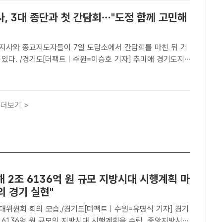
, 3대 종단과 첫 간담회…"도정 함께 고민해
지사와 종교지도자들이 7일 도담소에서 간담회를 마친 뒤 기
 있다. /경기도[더팩트ㅣ수원=이승호 기자] 추미애 경기도지
 9기 출범 이후 처음으로 도내 3대 종단 종교지도자들과 만나
공동체 화합을 위한 소통에 나섰다.추 지사는 이날 도담소(옛
더보기 >
 2조 6136억 원 규모 지방시대 시행계획 마
의 경기 실현"
대위원회 회의 모습./경기도[더팩트ㅣ수원=유명식 기자] 경기
 6136억 원 규모의 지방시대 시행계획을 수립, 중앙지방시대