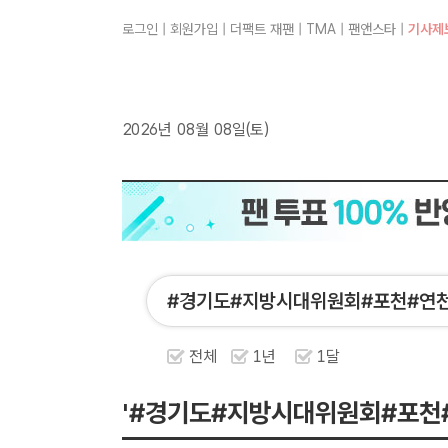
로그인
|
회원가입
|
더팩트 재팬
|
TMA
|
팬앤스타
|
기사제
2026년 08월 08일(토)
전체
1년
1달
'#경기도#지방시대위원회#포천