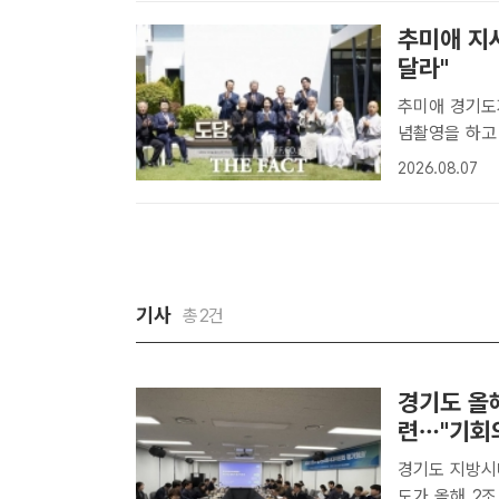
추미애 지사
달라"
추미애 경기도
념촬영을 하고
사가 7일 민선
2026.08.07
도정 협력과 
도지사..
기사
총2건
경기도 올해
련…"기회
경기도 지방시
도가 올해 2조