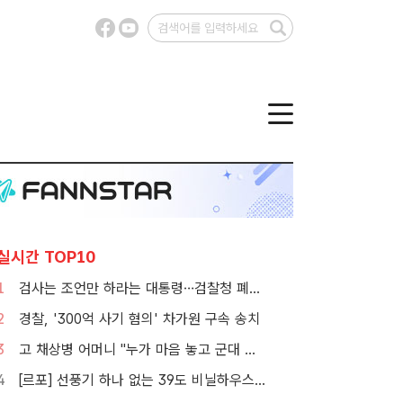
실시간 TOP10
1
검사는 조언만 하라는 대통령…검찰청 폐지 앞둔 합수본 '딜레마'
2
경찰, '300억 사기 혐의' 차가원 구속 송치
3
고 채상병 어머니 "누가 마음 놓고 군대 보내겠나"…임성근 징역 3년에 분통
4
[르포] 선풍기 하나 없는 39도 비닐하우스…'폭염 악몽' 꾸는 이주노동자