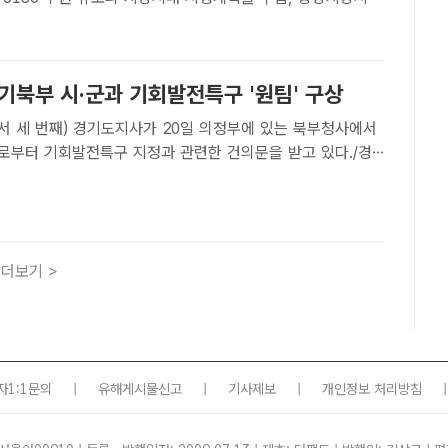
했다.경기도는 지난 25일 지방시대위원회를 열어 시행계획을
면서 28일 이 같이 밝혔다.지방시대 시행계획은 지방자치와
기북부 시·군과 기회발전특구 '원팀' 구상
서 세 번째) 경기도지사가 20일 의정부에 있는 북부청사에서
수로부터 기회발전특구 지정과 관련한 건의문을 받고 있다./경
기=유명식 기자] 양주·포천·동두천·연천·가평 등 경기북부 5
기회발전특구 추진 과정에서 차별받지 않도록 힘써달라고 ..
더보기 >
자1:1문의
|
유해게시물신고
|
기사제보
|
개인정보 처리방침
|