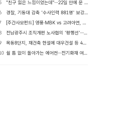
5
"친구 잃은 느낌이었는데"…22일 만에 문 연 홈플러스 가보니[TF현장]
6
경찰, 기동대 감축 '수사인력 881명' 보강…9월 초까지 상피제 시행
7
[주간사모펀드] 영풍·MBK vs 고려아연, 美 제련소 이름 두고 고발전
8
전남광주시 조직개편 노사협의 '평행선'…핵심부서 배치 결론 못 내
9
목동8단지, 재건축 현설에 대우건설 등 4곳…경쟁 입찰 성사될까
10
쉴 틈 없이 돌아가는 에어컨…전기화재 여름철에 몰린다