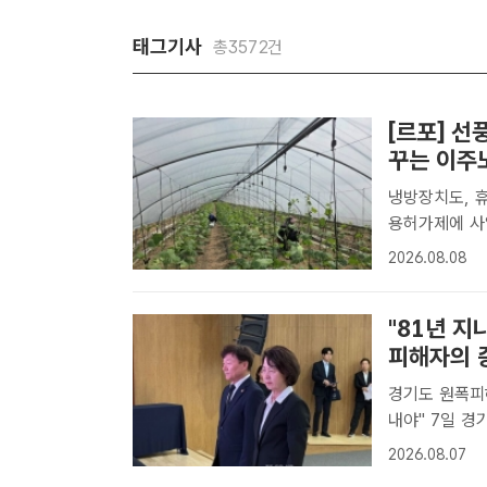
태그기사
총3572건
[르포] 선
꾸는 이주
냉방장치도, 
용허가제에 사업장 변경도 제한 지
경기 포천시의 
2026.08.08
(가명·26) 
"81년 
피해자의 
경기도 원폭피해
내야" 7일 경기도의회 대회의실에서 열린 '경기도 원폭피해 81주년 추모
식'에서 추미
2026.08.07
란히 서 있다.