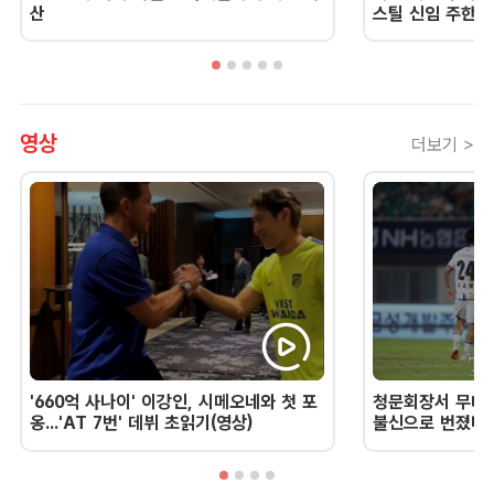
산
스틸 신임 주한 
영상
더보기 >
'660억 사나이' 이강인, 시메오네와 첫 포
청문회장서 무너진
옹...'AT 7번' 데뷔 초읽기(영상)
불신으로 번졌다 