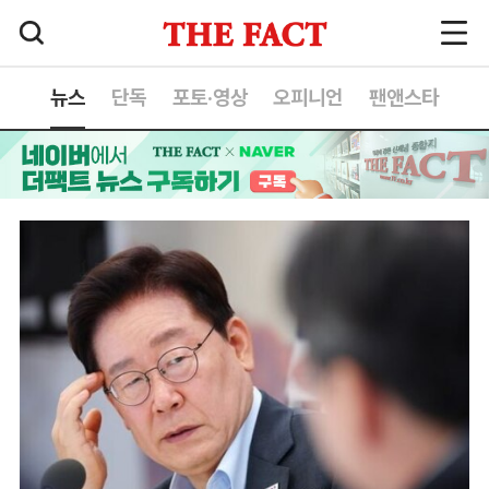
뉴스
단독
포토·영상
오피니언
팬앤스타