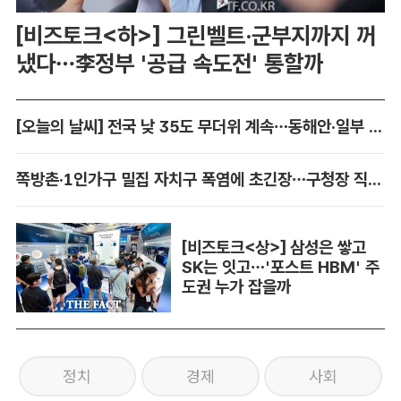
[비즈토크<하>] 그린벨트·군부지까지 꺼
냈다…李정부 '공급 속도전' 통할까
[오늘의 날씨] 전국 낮 35도 무더위 계속…동해안·일부 지역 비
쪽방촌·1인가구 밀집 자치구 폭염에 초긴장…구청장 직접 챙긴다
[비즈토크<상>] 삼성은 쌓고
SK는 잇고…'포스트 HBM' 주
도권 누가 잡을까
정치
경제
사회