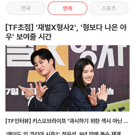
전국
연예
스포츠
[TF초점] '재벌X형사2', '형보다 나은 아
우' 보여줄 시간
[TF인터뷰] 키스오브라이프 "과시하기 위한 섹시 아닌 당당함"
'메이드 인 코리아 시즌2' 정우성, 9년 만에 복수 재개