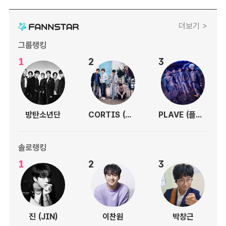
더보기 >
그룹랭킹
1
2
3
방탄소년단
CORTIS (코르티스)
PLAVE (플레이브)
솔로랭킹
1
2
3
진 (JIN)
이찬원
박창근