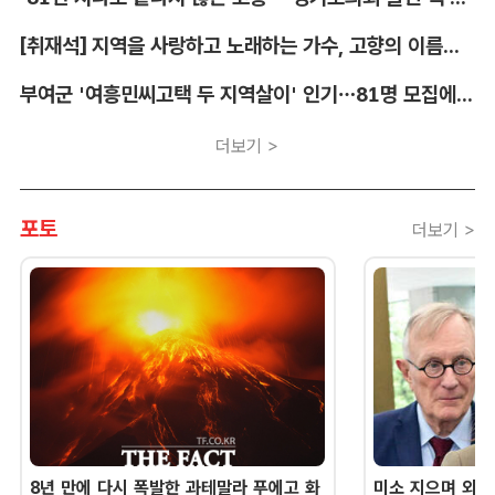
[취재석] 지역을 사랑하고 노래하는 가수, 고향의 이름을 남긴다
부여군 '여흥민씨고택 두 지역살이' 인기…81명 모집에 712명 몰려
더보기 >
포토
더보기 >
8년 만에 다시 폭발한 과테말라 푸에고 화
미소 지으며 외교