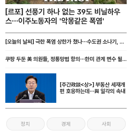
[르포] 선풍기 하나 없는 39도 비닐하우
스…이주노동자의 '악몽같은 폭염'
[오늘의 날씨] 극한 폭염 상한가 쳤나…수도권 소나기, 동해안에 폭우
쿠팡 두둔 美 의원들, 정통망법 항의…한미 관계 변수 될까
[주간政談<상>] 부동산 세재개
편 호응하는데…與 일각의 속내
정치
경제
사회