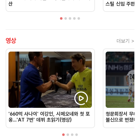
산
스틸 신임 주한 
영상
더보기 >
'660억 사나이' 이강인, 시메오네와 첫 포
청문회장서 무너진
옹...'AT 7번' 데뷔 초읽기(영상)
불신으로 번졌다 