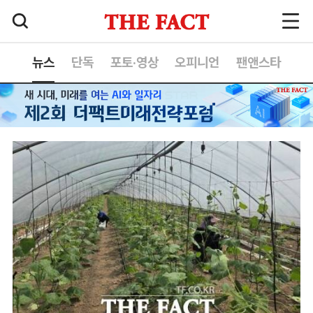
뉴스
단독
포토·영상
오피니언
팬앤스타