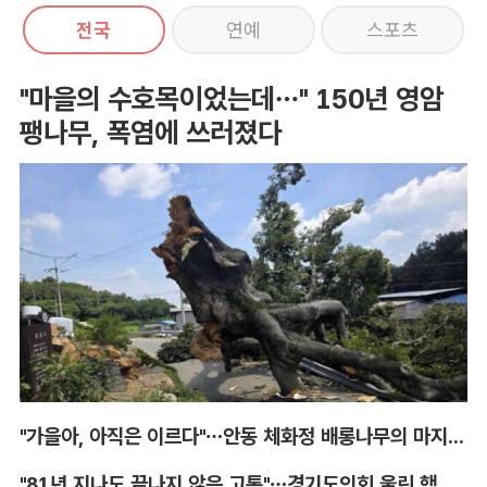
전국
연예
스포츠
"마을의 수호목이었는데…" 150년 영암
팽나무, 폭염에 쓰러졌다
"가을아, 아직은 이르다"…안동 체화정 배롱나무의 마지막 여름
"81년 지나도 끝나지 않은 고통"…경기도의회 울린 핵 피해자의 증언