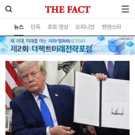
뉴스
단독
포토·영상
오피니언
팬앤스타