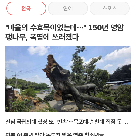
전국
연예
스포츠
"마을의 수호목이었는데…" 150년 영암
팽나무, 폭염에 쓰러졌다
전남 국립의대 협상 또 '빈손'…목포대·순천대 접점 못 찾아
광복 81주년 맞아 독도땅 밟은 영주 청소년들