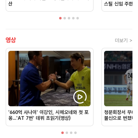
산
스틸 신임 주한 
영상
더보기 >
'660억 사나이' 이강인, 시메오네와 첫 포
청문회장서 무너진
옹...'AT 7번' 데뷔 초읽기(영상)
불신으로 번졌다 