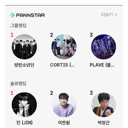
더보기 >
그룹랭킹
1
2
3
방탄소년단
CORTIS (코르티스)
PLAVE (플레이브)
솔로랭킹
1
2
3
진 (JIN)
이찬원
박창근