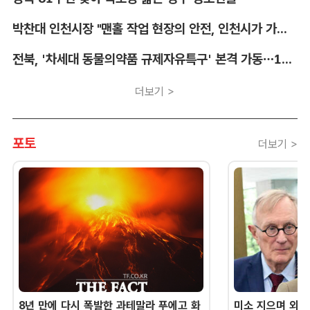
박찬대 인천시장 "맨홀 작업 현장의 안전, 인천시가 가장 앞장서겠다"
전북, '차세대 동물의약품 규제자유특구' 본격 가동…11개 기업 1273억 투자
더보기 >
포토
더보기 >
8년 만에 다시 폭발한 과테말라 푸에고 화
미소 지으며 외교