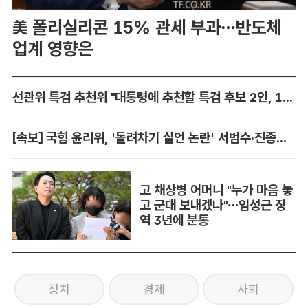
美 폴리실리콘 15% 관세 부과…반도체
업계 영향은
선관위 특검 추천위 "대통령에 추천할 특검 후보 2인, 14일 확정"
[속보] 국힘 윤리위, '돌려차기 실언 논란' 서범수·진종오 징계 개시
고 채상병 어머니 "누가 마음 놓
고 군대 보내겠나"…임성근 징
역 3년에 분통
정치
경제
사회