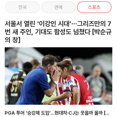
전국
연예
스포츠
서울서 열린 ‘이강인 시대’…그리즈만의 7
번 새 주인, 기대도 함성도 넘쳤다 [박순규
의 창]
PGA 투어 ‘승강제 도입’...현대차·CJ는 웃을까 울까 [박호윤의 IN&OUT]