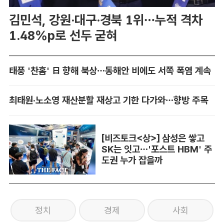
김민석, 강원·대구·경북 1위…누적 격차
1.48%p로 선두 굳혀
태풍 '찬홈' 日 향해 북상…동해안 비에도 서쪽 폭염 계속
최태원·노소영 재산분할 재상고 기한 다가와…향방 주목
[비즈토크<상>] 삼성은 쌓고
SK는 잇고…'포스트 HBM' 주
도권 누가 잡을까
정치
경제
사회