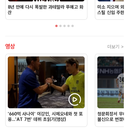
8년 만에 다시 폭발한 과테말라 푸에고 화
미소 지으며 외교
산
스틸 신임 주한 
영상
더보기 >
'660억 사나이' 이강인, 시메오네와 첫 포
청문회장서 무너진
옹...'AT 7번' 데뷔 초읽기(영상)
불신으로 번졌다 