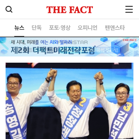
뉴스
단독
포토·영상
오피니언
팬앤스타