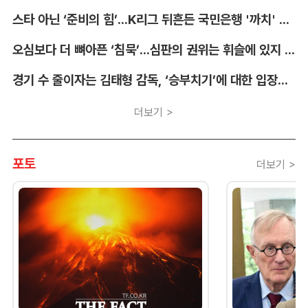
스타 아닌 ‘준비의 힘’...K리그 뒤흔든 국민은행 '까치' 사단 [이영규의 비욘더매치]
오심보다 더 뼈아픈 ‘침묵’...심판의 권위는 휘슬에 있지 않다 [박순규의 창]
경기 수 줄이자는 김태형 감독, ‘승부치기’에 대한 입장부터 밝혀야 [김대호의 야구생각]
더보기 >
포토
더보기 >