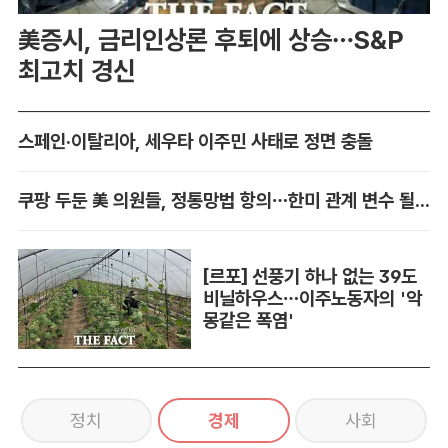
美증시, 금리인상론 후퇴에 상승…S&P
최고치 경신
스페인·이탈리아, 세우타 이주민 사태로 정면 충돌
쿠팡 두둔 美 의원들, 정통망법 항의…한미 관계 변수 될까
[르포] 선풍기 하나 없는 39도
비닐하우스…이주노동자의 '악
몽같은 폭염'
정치
경제
사회