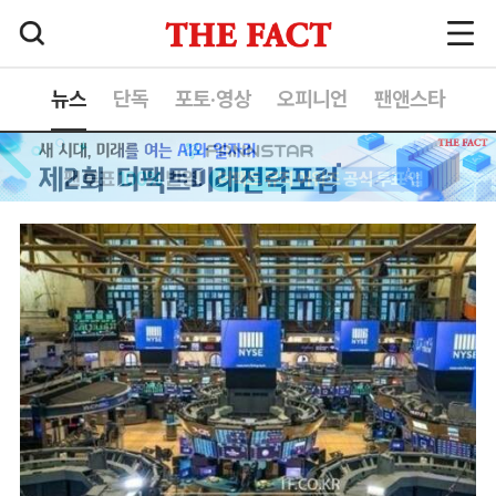
뉴스
단독
포토·영상
오피니언
팬앤스타