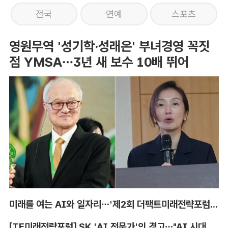
전국
연예
스포츠
영원무역 '성기학·성래은' 부녀경영 꼭짓
점 YMSA…3년 새 보수 10배 뛰어
미래를 여는 AI와 일자리…'제2회 더팩트미래전략포럼' 참가 신청
[TF미래전략포럼] SK 'AI 전문가'의 경고…"AI 시대, 인재 격차 더 커진다"