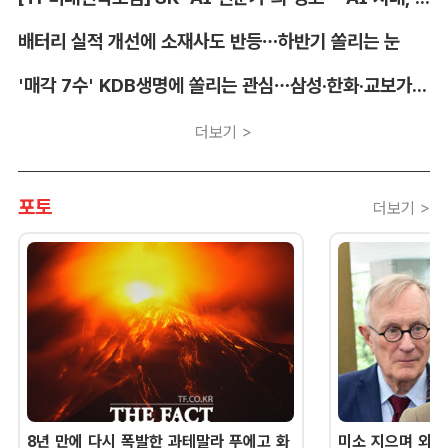
배터리 실적 개선에 소재사도 반등…하반기 쏠리는 눈
'매각 7수' KDB생명에 쏠리는 관심…삼성·한화·교보가 주목하는 이유
더보기 >
포토
더보기 >
8년 만에 다시 폭발한 과테말라 푸에고 화
미소 지으며 외교