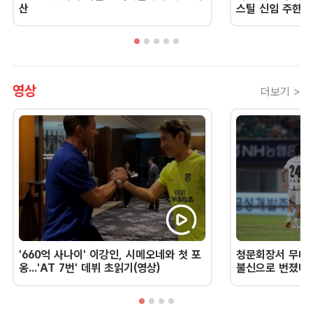
산
스틸 신임 주한 
영상
더보기 >
'660억 사나이' 이강인, 시메오네와 첫 포
청문회장서 무너진
옹...'AT 7번' 데뷔 초읽기(영상)
불신으로 번졌다 