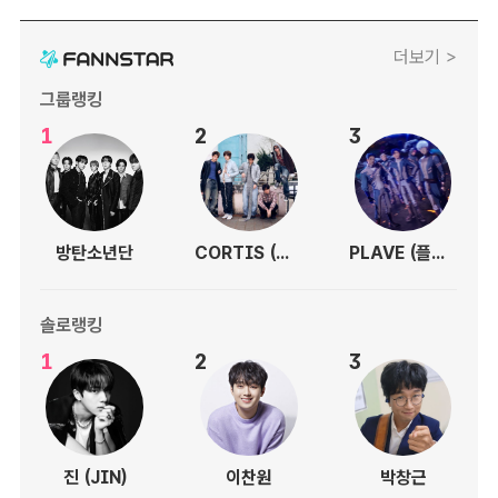
더보기 >
그룹랭킹
1
2
3
방탄소년단
CORTIS (코르티스)
PLAVE (플레이브)
솔로랭킹
1
2
3
진 (JIN)
이찬원
박창근