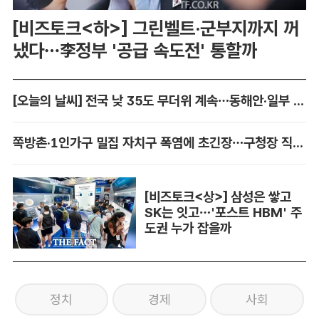
[비즈토크<하>] 그린벨트·군부지까지 꺼
냈다…李정부 '공급 속도전' 통할까
[오늘의 날씨] 전국 낮 35도 무더위 계속…동해안·일부 지역 비
쪽방촌·1인가구 밀집 자치구 폭염에 초긴장…구청장 직접 챙긴다
[비즈토크<상>] 삼성은 쌓고
SK는 잇고…'포스트 HBM' 주
도권 누가 잡을까
정치
경제
사회