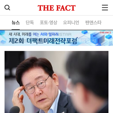
뉴스
단독
포토·영상
오피니언
팬앤스타