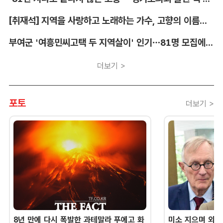
[취재석] 지역을 사랑하고 노래하는 가수, 고향의 이름을 남긴다
부여군 '여흥민씨고택 두 지역살이' 인기…81명 모집에 712명 몰려
더보기 >
포토
더보기 >
8년 만에 다시 폭발한 과테말라 푸에고 화
미소 지으며 외교