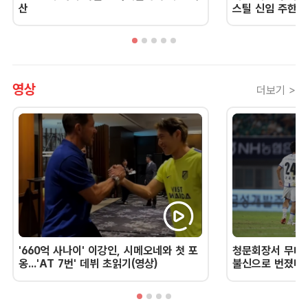
산
스틸 신임 주한 
영상
더보기 >
'660억 사나이' 이강인, 시메오네와 첫 포
청문회장서 무너진
옹...'AT 7번' 데뷔 초읽기(영상)
불신으로 번졌다 