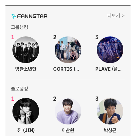
더보기 >
그룹랭킹
1
2
3
방탄소년단
CORTIS (코르티스)
PLAVE (플레이브)
솔로랭킹
1
2
3
진 (JIN)
이찬원
박창근