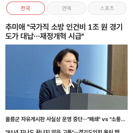
전국
연예
스포츠
추미애 "국가직 소방 인건비 1조 원 경기
도가 대납…재정개혁 시급"
울릉군 자유게시판 사실상 운영 중단…"폐쇄" vs "소통창구 지켜야"
"81년 지나도 끝나지 않은 고통"…경기도의회 울린 핵 피해자의 증언