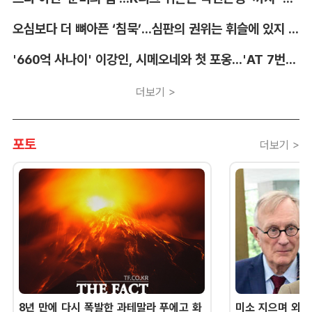
오심보다 더 뼈아픈 ‘침묵’...심판의 권위는 휘슬에 있지 않다 [박순규의 창]
'660억 사나이' 이강인, 시메오네와 첫 포옹...'AT 7번' 데뷔 초읽기
더보기 >
포토
더보기 >
8년 만에 다시 폭발한 과테말라 푸에고 화
미소 지으며 외교