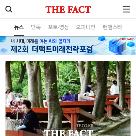
뉴스
단독
포토·영상
오피니언
팬앤스타