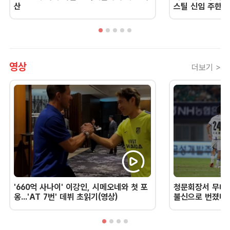
산
스틸 신임 주한 
영상
더보기 >
'660억 사나이' 이강인, 시메오네와 첫 포
청문회장서 무너진
옹...'AT 7번' 데뷔 초읽기(영상)
불신으로 번졌다 