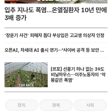
입추 지나도 폭염...온열질환자 10년 만에
3배 증가
'장윤기 사건' 피해자 돕다 부상입은 고교생 의상자 인정
오픈AI, 차세대 AI 출시 연기…"사이버 공격 등 보안 위험"
[르포] 선풍기 하나 없는 39도
비닐하우스…이주노동자의 '악
몽같은 폭염'
정치
경제
사회