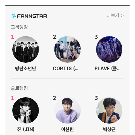
더보기 >
그룹랭킹
1
2
3
방탄소년단
CORTIS (코르티스)
PLAVE (플레이브)
솔로랭킹
1
2
3
진 (JIN)
이찬원
박창근