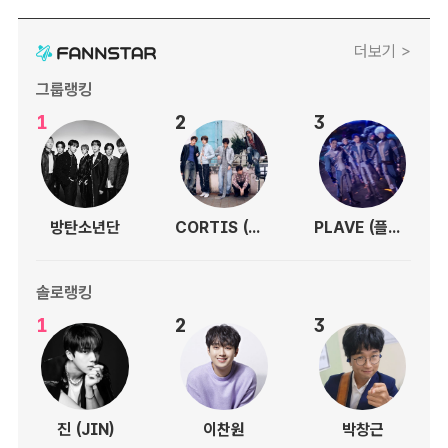
더보기 >
그룹랭킹
1
2
3
방탄소년단
CORTIS (코르티스)
PLAVE (플레이브)
솔로랭킹
1
2
3
진 (JIN)
이찬원
박창근