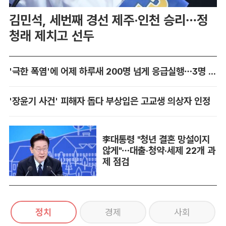
김민석, 세번째 경선 제주·인천 승리…정
청래 제치고 선두
'극한 폭염'에 어제 하루새 200명 넘게 응급실행…3명 사망
'장윤기 사건' 피해자 돕다 부상입은 고교생 의상자 인정
李대통령 "청년 결혼 망설이지
않게"…대출·청약·세제 22개 과
제 점검
정치
경제
사회