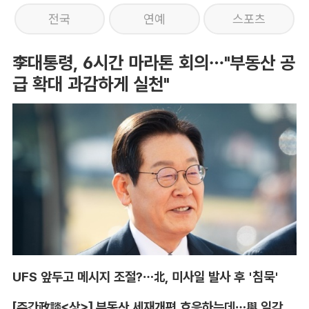
전국
연예
스포츠
李대통령, 6시간 마라톤 회의…"부동산 공
급 확대 과감하게 실천"
UFS 앞두고 메시지 조절?…北, 미사일 발사 후 '침묵'
[주간政談<상>] 부동산 세재개편 호응하는데…與 일각의 속내