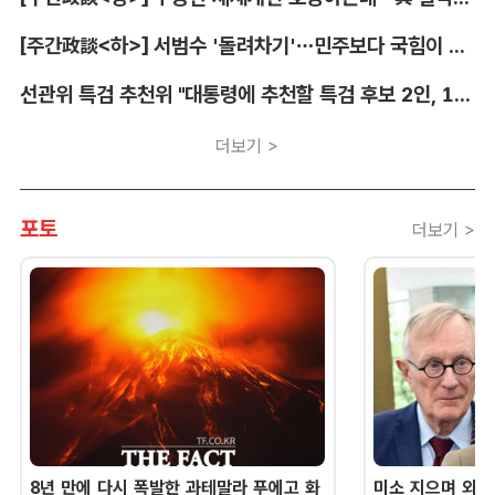
[주간政談<하>] 서범수 '돌려차기'…민주보다 국힘이 더 발끈
선관위 특검 추천위 "대통령에 추천할 특검 후보 2인, 14일 확정"
더보기 >
포토
더보기 >
8년 만에 다시 폭발한 과테말라 푸에고 화
미소 지으며 외교