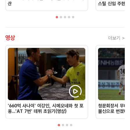
산
스틸 신임 주한 
영상
더보기 >
'660억 사나이' 이강인, 시메오네와 첫 포
청문회장서 무너진
옹...'AT 7번' 데뷔 초읽기(영상)
불신으로 번졌다 