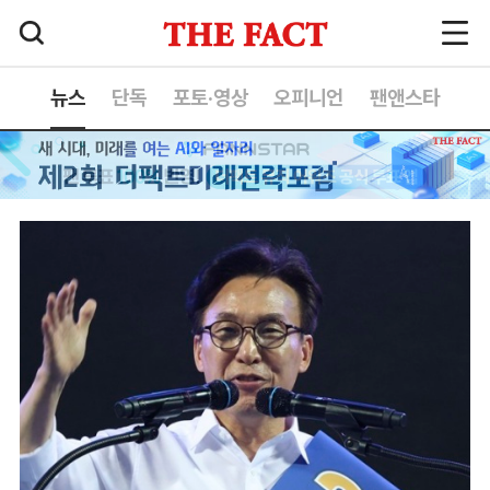
뉴스
단독
포토·영상
오피니언
팬앤스타