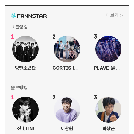
더보기 >
그룹랭킹
1
2
3
방탄소년단
CORTIS (코르티스)
PLAVE (플레이브)
솔로랭킹
1
2
3
진 (JIN)
이찬원
박창근