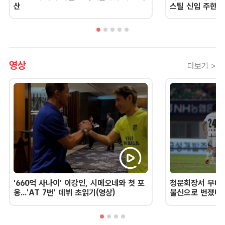
산
스틸 신임 주한 
영상
더보기 >
'660억 사나이' 이강인, 시메오네와 첫 포
청문회장서 무너진
옹...'AT 7번' 데뷔 초읽기(영상)
불신으로 번졌다 