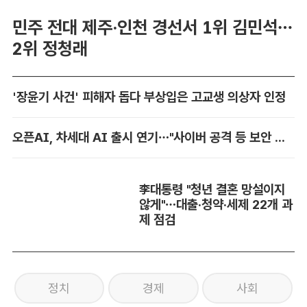
민주 전대 제주·인천 경선서 1위 김민석…
2위 정청래
'장윤기 사건' 피해자 돕다 부상입은 고교생 의상자 인정
오픈AI, 차세대 AI 출시 연기…"사이버 공격 등 보안 위험"
李대통령 "청년 결혼 망설이지
않게"…대출·청약·세제 22개 과
제 점검
정치
경제
사회