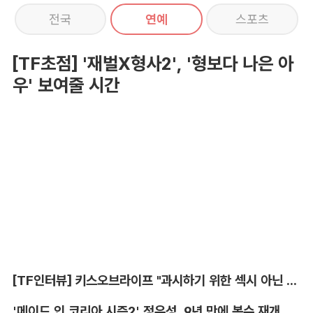
전국
연예
스포츠
[TF초점] '재벌X형사2', '형보다 나은 아
우' 보여줄 시간
[TF인터뷰] 키스오브라이프 "과시하기 위한 섹시 아닌 당당함"
'메이드 인 코리아 시즌2' 정우성, 9년 만에 복수 재개