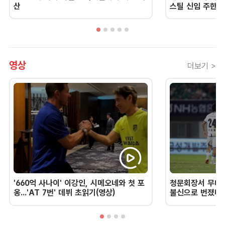
산
스틸 신임 주한 
영상
더보기 >
'660억 사나이' 이강인, 시메오네와 첫 포
청문회장서 무너진
옹...'AT 7번' 데뷔 초읽기(영상)
불신으로 번졌다 