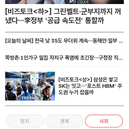
[비즈토크<하>] 그린벨트·군부지까지 꺼
냈다…李정부 '공급 속도전' 통할까
[오늘의 날씨] 전국 낮 35도 무더위 계속…동해안·일부 지역 비
쪽방촌·1인가구 밀집 자치구 폭염에 초긴장…구청장 직접 챙긴다
[비즈토크<상>] 삼성은 쌓고
SK는 잇고…'포스트 HBM' 주
도권 누가 잡을까
정치
경제
사회