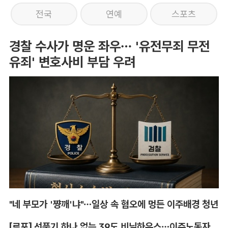
전국
연예
스포츠
경찰 수사가 명운 좌우… '유전무죄 무전
유죄' 변호사비 부담 우려
"네 부모가 '쨩깨'냐"…일상 속 혐오에 멍든 이주배경 청년
[르포] 선풍기 하나 없는 39도 비닐하우스…이주노동자의 '악몽같은 폭염'