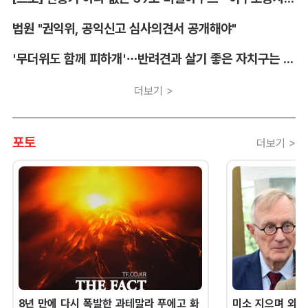
법원 "권익위, 공익신고 심사의견서 공개해야"
'무더위도 함께 피하개'…반려견과 살기 좋은 자치구는 어디
더보기 >
포토
더보기 >
8년 만에 다시 폭발한 과테말라 푸에고 화
미소 지으며 외교