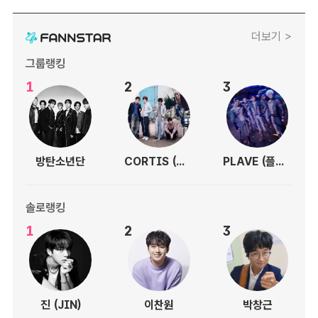
더보기 >
그룹랭킹
1
2
3
방탄소년단
CORTIS (코르티스)
PLAVE (플레이브)
솔로랭킹
1
2
3
진 (JIN)
이찬원
박창근