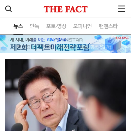
뉴스
단독
포토·영상
오피니언
팬앤스타