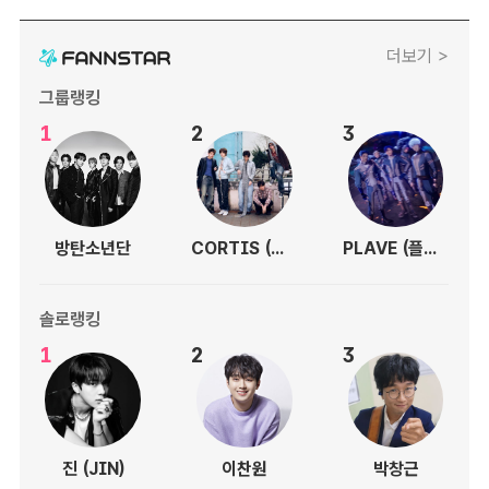
더보기 >
그룹랭킹
1
2
3
방탄소년단
CORTIS (코르티스)
PLAVE (플레이브)
솔로랭킹
1
2
3
진 (JIN)
이찬원
박창근