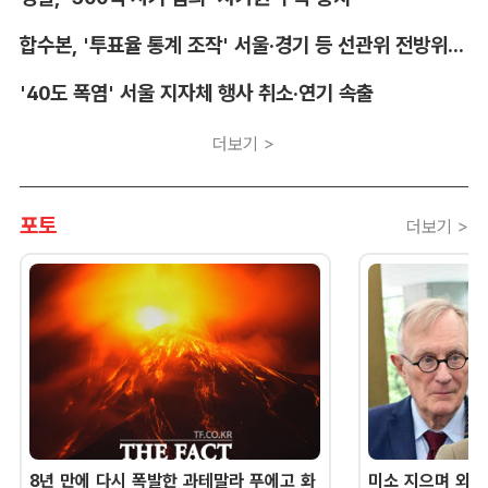
합수본, '투표율 통계 조작' 서울·경기 등 선관위 전방위 압수수색
'40도 폭염' 서울 지자체 행사 취소·연기 속출
더보기 >
포토
더보기 >
8년 만에 다시 폭발한 과테말라 푸에고 화
미소 지으며 외교