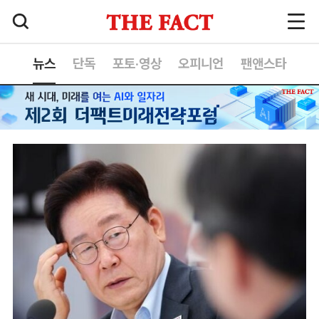
뉴스
단독
포토·영상
오피니언
팬앤스타