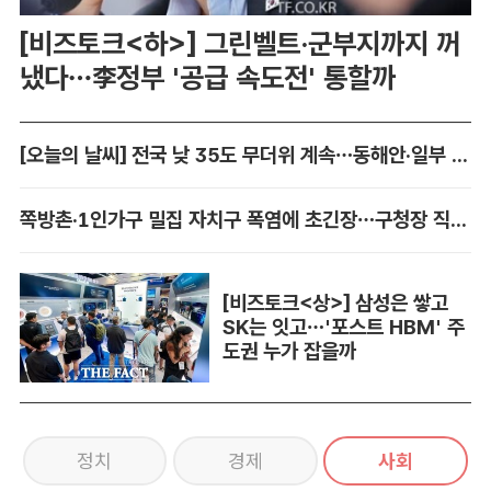
[비즈토크<하>] 그린벨트·군부지까지 꺼
냈다…李정부 '공급 속도전' 통할까
[오늘의 날씨] 전국 낮 35도 무더위 계속…동해안·일부 지역 비
쪽방촌·1인가구 밀집 자치구 폭염에 초긴장…구청장 직접 챙긴다
[비즈토크<상>] 삼성은 쌓고
SK는 잇고…'포스트 HBM' 주
도권 누가 잡을까
정치
경제
사회