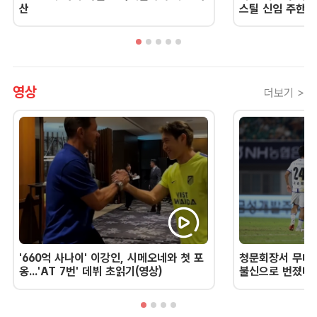
산
스틸 신임 주한 
영상
더보기 >
'660억 사나이' 이강인, 시메오네와 첫 포
청문회장서 무너진
옹...'AT 7번' 데뷔 초읽기(영상)
불신으로 번졌다 