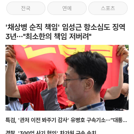
전국
연예
스포츠
'채상병 순직 책임' 임성근 항소심도 징역
3년…"최소한의 책임 저버려"
특검, '관저 이전 봐주기 감사' 유병호 구속기소…”대통령실 청탁받아“
경찰, '300억 사기 혐의' 차가원 구속 송치