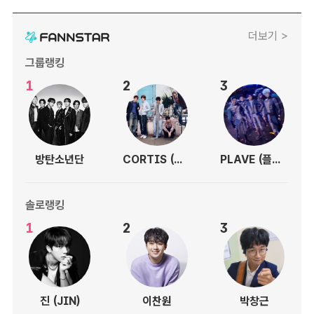
더보기 >
그룹랭킹
1
2
3
방탄소년단
CORTIS (코르티스)
PLAVE (플레이브)
솔로랭킹
1
2
3
진 (JIN)
이찬원
박창근