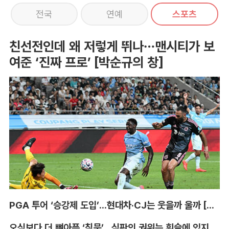
전국
연예
스포츠
친선전인데 왜 저렇게 뛰나…맨시티가 보
여준 ‘진짜 프로’ [박순규의 창]
PGA 투어 ‘승강제 도입’...현대차·CJ는 웃을까 울까 [박호윤의 IN&OUT]
오심보다 더 뼈아픈 ‘침묵’...심판의 권위는 휘슬에 있지 않다 [박순규의 창]