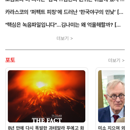
카라스코의 ‘퍼펙트 피칭’에 드러난 ‘한국야구의 민낯’ [김대호의 야구생각]
"핵심은 녹음파일입니다"...김나미는 왜 억울해할까? [유병철의 스포츠 렉시오]
더보기 >
포토
더보기 >
8년 만에 다시 폭발한 과테말라 푸에고 화
미소 지으며 외교