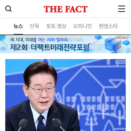
뉴스
단독
포토·영상
오피니언
팬앤스타