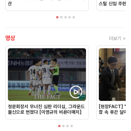
산
스틸 신임 주한 
영상
더보기 >
청문회장서 무너진 심판 리더십, 그라운드
[현장FACT] "한
불신으로 번졌다 [이영규의 비욘더매치]
참 속 후끈 달아