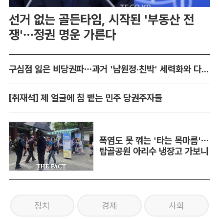
선거 없는 골든타임, 시작된 '부동산 전
쟁'…정권 명운 가른다
구심점 잃은 비당권파…과거 '남원정·친박' 세력화와 다른 점은
[취재석] 제 얼굴에 침 뱉는 민주 당권주자들
폭염도 못 꺾는 '타는 목마름'…
탑골공원 아리수 냉장고 가보니
정치
경제
사회