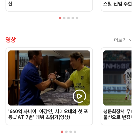
산
스틸 신임 주한 
영상
더보기 >
'660억 사나이' 이강인, 시메오네와 첫 포
청문회장서 무너진
옹...'AT 7번' 데뷔 초읽기(영상)
불신으로 번졌다 