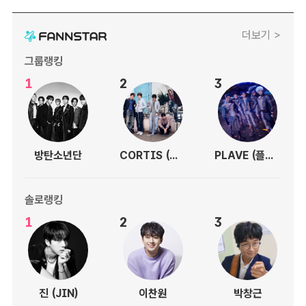
더보기 >
그룹랭킹
1
2
3
방탄소년단
CORTIS (코르티스)
PLAVE (플레이브)
솔로랭킹
1
2
3
진 (JIN)
이찬원
박창근