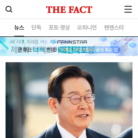
뉴스
단독
포토·영상
오피니언
팬앤스타