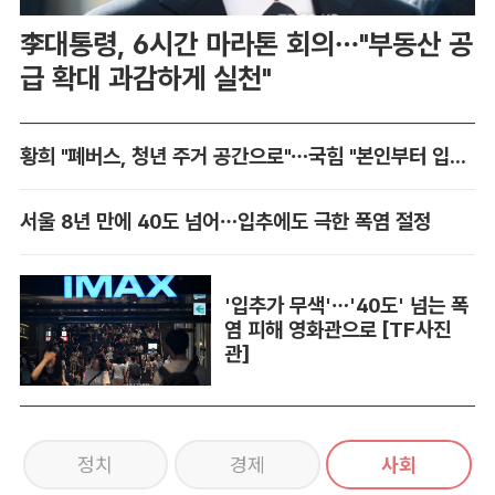
李대통령, 6시간 마라톤 회의…"부동산 공
급 확대 과감하게 실천"
황희 "폐버스, 청년 주거 공간으로"…국힘 "본인부터 입주하라"
서울 8년 만에 40도 넘어…입추에도 극한 폭염 절정
'입추가 무색'…'40도' 넘는 폭
염 피해 영화관으로 [TF사진
관]
정치
경제
사회