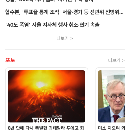
합수본, '투표율 통계 조작' 서울·경기 등 선관위 전방위 압수수색
'40도 폭염' 서울 지자체 행사 취소·연기 속출
더보기 >
포토
더보기 >
8년 만에 다시 폭발한 과테말라 푸에고 화
미소 지으며 외교