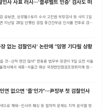
찰인사 사표 러시…'블루벨트 인증' 검사도 떠
 공보관, 삼성웰스토리 수사 고진원 부장검사 등 사의 1일
면 지난달 28일 단행된 검찰 중간간부급 인사를 전후로 검사
 연이어 사표를 제출하고 있다. /더팩트 DB[더팩트ㅣ김세정
 정부 첫 검찰 인사 후유증으로 검사들의 사표가 잇따르고 있
총장 없는 검찰인사' 논란에 "임명 기다릴 상황
현안 많아" 한동훈 법무부 장관이 9일 오전 서울
울청사에서 세종-서울간 화상 국정현안점검조정회의에 참석
이동률 기자[더팩트ㅣ김세정 기자] 한동훈 법무부 장관은 검찰
채로 검찰 인사를 단행하는 것을 두고 어쩔 수 없다는 입장..
 인연 없으면 '졸'인가"…尹정부 첫 검찰인사
색으로 채워…인사위 패싱 등 절차적 문제도 지적 윤석열 정