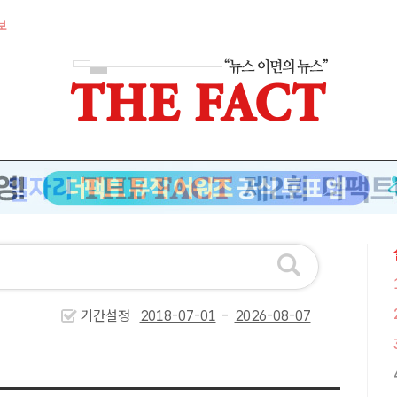
보
기간설정
-