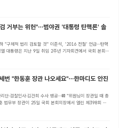
협의가 있었다며 부인했다. /임영무 기자[더팩트ㅣ송다영 기..
검 거부는 위헌"…범야권 '대통령 탄핵론' 솔
 "구체적 법리 검토할 것" 이준석, '2016 전철' 언급…탄핵
해병 특검법에 대해 사실상 재의요구권(거부권) 행사를 시사했
권은 '특검을 거부하는 건 탄핵 사유'라며 강공에 나섰..
삼세번 "한동훈 장관 나오세요"…한마디도 안진
관리단·검찰인사·김건희 수사 맹공…韓 "위원님이 장관일 때 총
5차 본회의 정치·외교·통일·안보 분야 대정부 질문에서 더불어
의원의 질문에 답변하고 있다. /뉴시스[..