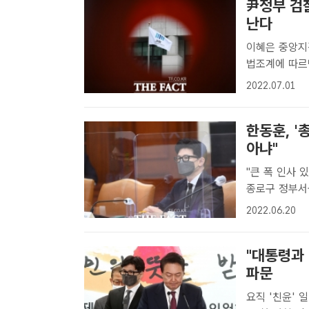
尹정부 검
난다
이혜은 중앙지검
법조계에 따르
들이 법무부에
2022.07.01
기자] 윤석열
다...
한동훈, '
아냐"
"큰 폭 인사 있을 것…산적 
종로구 정부서
하고 있다. /
2022.06.20
총장이 공석인 
"대통령과
파문
요직 '친윤' 일