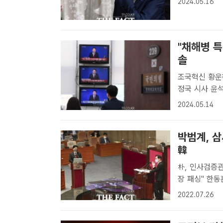
2024.05.16
검찰총장과의 
"채해병 특
솔
조국혁신 황운하
정국 시사 윤석열 대통령은 지난 9일 취임 2주년 기자회견에서 국회 본회의
를 통과한 채
2024.05.14
다. 이후 범야
박범계, 
韓
朴, 인사검증
장 패싱" 한동훈 법무부 장관이 25일 국회 본회의장에서 열린 제398회 국
회(임시회) 제
2022.07.26
민주당 박범계 