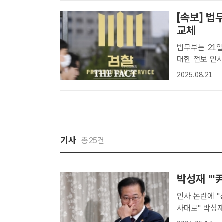
[속보] 
교체
법무부는 21일
대한 전보 인
정채영 기자] 
2025.08.21
사 695명에 
기사
총25건
박성재 "'
인사 논란에 "
사대로" 박성재 법무부 장관이 최근 이뤄진 검사장급 이상 검찰 인사와 관
련 이른바 '검