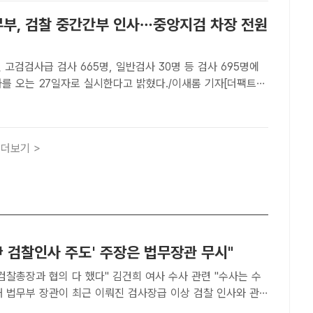
법무부, 검찰 중간간부 인사…중앙지검 차장 전원
 고검검사급 검사 665명, 일반검사 30명 등 검사 695명에
사를 오는 27일자로 실시한다고 밝혔다./이새롬 기자[더팩트ㅣ
법무부는 21일 고검검사급 검사 665명, 일반검사 30명 등 검
대한 전보 인사를 오는 27일자로 실시한다고 밝혔다...
더보기 >
尹 검찰인사 주도' 주장은 법무장관 무시"
검찰총장과 협의 다 했다" 김건희 여사 수사 관련 "수사는 수
찰총장 패싱(배제)' 논란이 있는 것을 두고 인사와 관련해서는