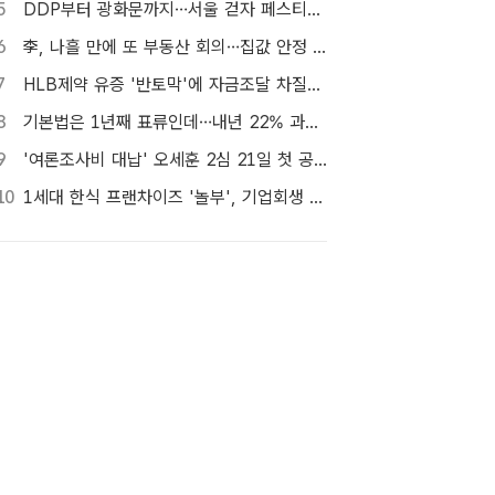
5
DDP부터 광화문까지…서울 걷자 페스티벌 참가자 5000명 모집
6
李, 나흘 만에 또 부동산 회의…집값 안정 승부처 '공급' 점검
7
HLB제약 유증 '반토막'에 자금조달 차질…R&D 줄이고 채무상환금 제외
8
기본법은 1년째 표류인데…내년 22% 과세 강행, 가상자산 투자자 반발 확산
9
'여론조사비 대납' 오세훈 2심 21일 첫 공판…1심 당선무효형
10
1세대 한식 프랜차이즈 '놀부', 기업회생 신청…11일 대표자 심문