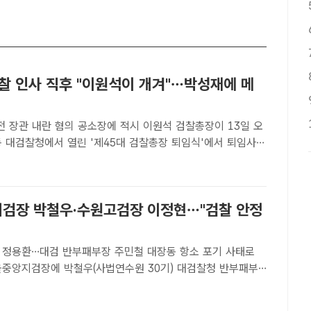
검찰 인사 직후 "이원석이 개겨"…박성재에 메
 내란 혐의 공소장에 적시 이원석 검찰총장이 13일 오
동 대검찰청에서 열린 '제45대 검찰총장 퇴임식'에서 퇴임사를
윤석 기자[더팩트 | 김해인 기자] 윤석열 전 대통령이 박성재
에게 이원석 전 검찰총장이 용퇴 요구를 받아들이지 않고 ..
검장 박철우·수원고검장 이정현…"검찰 안정
…대검 반부패부장 주민철 대장동 항소 포기 사태로
울중앙지검장에 박철우(사법연수원 30기) 대검찰청 반부패부
 2021.06.24. /뉴시스[더팩트ㅣ정채영 기자] 대장동 항소 포
이 된 서울중앙지검장에 박철우(사법연수원 30기) 대검..