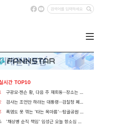
실시간 TOP10
1
구광모·젠슨 황, 다음 주 재회동…장소는 실리콘밸리
2
검사는 조언만 하라는 대통령…검찰청 폐지 앞둔 합수본 '딜레마'
3
폭염도 못 꺾는 '타는 목마름'…탑골공원 아리수 냉장고 가보니
4
'채상병 순직 책임' 임성근 오늘 항소심 선고…1심 징역 3년