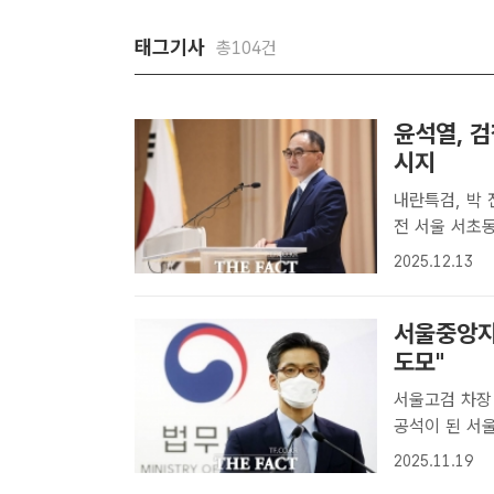
태그기사
총104건
윤석열, 
시지
내란특검, 박 전 장관
전 서울 서초
하고 있다./장
2025.12.13
전 법무부 장관
서울중앙지
도모"
서울고검 차장 정용환
공석이 된 서
장이 임명됐다.
2025.11.19
기 사태로 공석