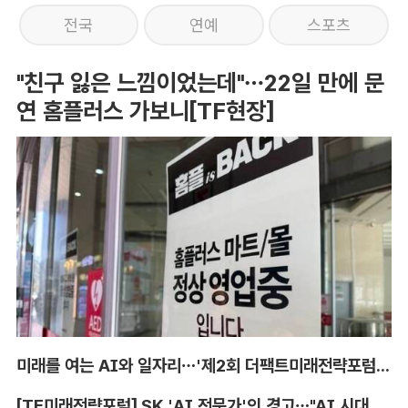
전국
연예
스포츠
"친구 잃은 느낌이었는데"…22일 만에 문
연 홈플러스 가보니[TF현장]
미래를 여는 AI와 일자리…'제2회 더팩트미래전략포럼' 참가 신청
[TF미래전략포럼] SK 'AI 전문가'의 경고…"AI 시대, 인재 격차 더 커진다"