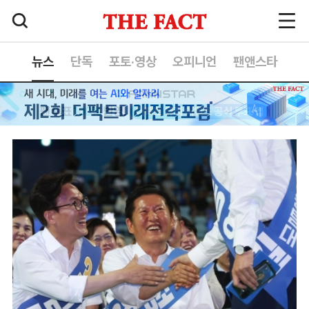
뉴스
단독
포토·영상
오피니언
팬앤스타