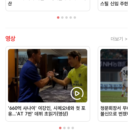
산
스틸 신임 주한 
영상
더보기 >
'660억 사나이' 이강인, 시메오네와 첫 포
청문회장서 무너진
옹...'AT 7번' 데뷔 초읽기(영상)
불신으로 번졌다 