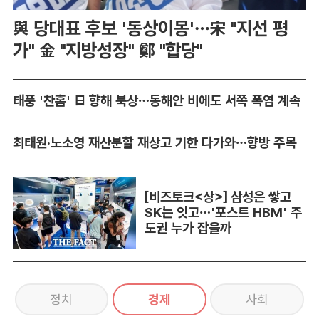
與 당대표 후보 '동상이몽'…宋 "지선 평
가" 金 "지방성장" 鄭 "합당"
태풍 '찬홈' 日 향해 북상…동해안 비에도 서쪽 폭염 계속
최태원·노소영 재산분할 재상고 기한 다가와…향방 주목
[비즈토크<상>] 삼성은 쌓고
SK는 잇고…'포스트 HBM' 주
도권 누가 잡을까
정치
경제
사회