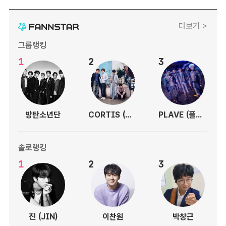
더보기 >
그룹랭킹
1
2
3
방탄소년단
CORTIS (코르티스)
PLAVE (플레이브)
솔로랭킹
1
2
3
진 (JIN)
이찬원
박창근