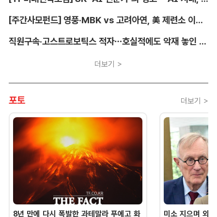
[주간사모펀드] 영풍·MBK vs 고려아연, 美 제련소 이름 두고 고발전
직원구속·고스트로보틱스 적자…호실적에도 악재 놓인 LIG D&A
더보기 >
포토
더보기 >
8년 만에 다시 폭발한 과테말라 푸에고 화
미소 지으며 외교