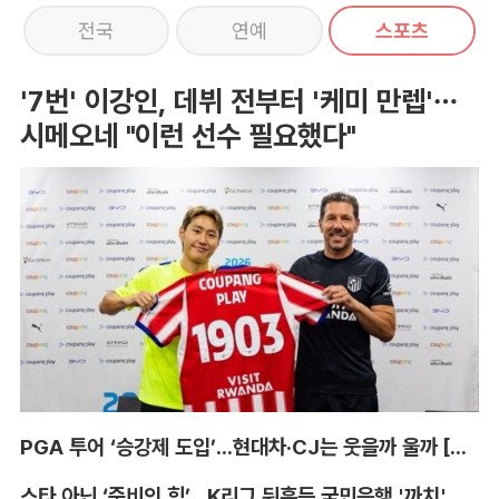
전국
연예
스포츠
'7번' 이강인, 데뷔 전부터 '케미 만렙'…
시메오네 "이런 선수 필요했다"
PGA 투어 ‘승강제 도입’...현대차·CJ는 웃을까 울까 [박호윤의 IN&OUT]
스타 아닌 ‘준비의 힘’...K리그 뒤흔든 국민은행 '까치' 사단 [이영규의 비욘더매치]