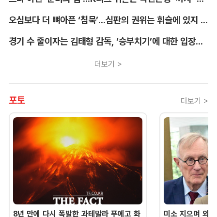
오심보다 더 뼈아픈 ‘침묵’...심판의 권위는 휘슬에 있지 않다 [박순규의 창]
경기 수 줄이자는 김태형 감독, ‘승부치기’에 대한 입장부터 밝혀야 [김대호의 야구생각]
더보기 >
포토
더보기 >
8년 만에 다시 폭발한 과테말라 푸에고 화
미소 지으며 외교