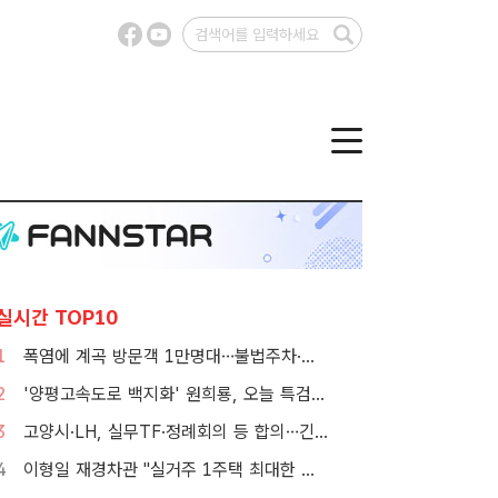
실시간 TOP10
1
폭염에 계곡 방문객 1만명대…불법주차·쓰레기는 골치
2
'양평고속도로 백지화' 원희룡, 오늘 특검 2차 피의자 조사
3
고양시·LH, 실무TF·정례회의 등 합의…긴밀한 협력체계 구축
4
이형일 재경차관 "실거주 1주택 최대한 보호…공급대책 곧 발표"