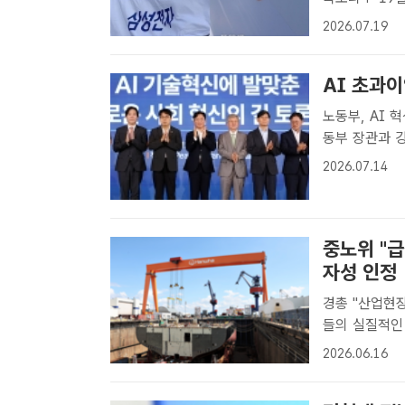
대국민 인식조
2026.07.19
경제에 미치는 
AI 초과이
노동부, AI 혁신 토론
동부 장관과 
오후 서울 용
2026.07.14
혁신의 길 토론
중노위 "
자성 인정
경총 "산업현장 혼란 초래" 우
들의 실질적인
길 것이라는 
2026.06.16
회(중노위)가
질적인 사..