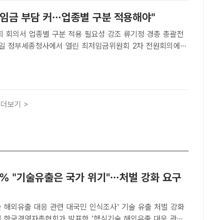
저임금 부담 커…업종별 구분 적용해야"
서 업종별 구분 적용 필요성 강조 류기정 경총 총괄전
26일 정부세종청사에서 열린 최저임금위원회 2차 전원회의에서
총 사무총장과 나란히 앉아 있다. /뉴시스[더팩트ㅣ이성락 기
한국경영자총협회(경총) 총괄전무가 최저임금과 관련해 "업종별
더보기 >
5% "기술유출은 국가 위기"…처벌 강화 요구
 해외유출 대응 관련 대국민 인식조사' 기술 유출 처벌 강화