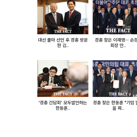
대선 출마 선언 후 경총 방문
경총 찾은 이재명… 손
한 김..
회장 만..
'경총 간담회' 모두발언하는
경총 찾은 한동훈 "기업
한동훈..
을 파..