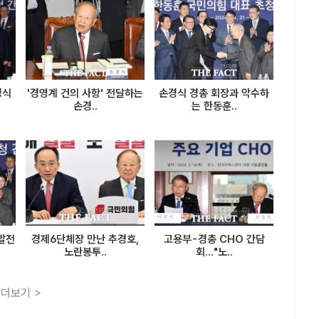
경식
'경영계 건의 사항' 전달하는
손경식 경총 회장과 악수하
손경..
는 한동훈..
 발전
경제6단체장 만난 추경호,
고용부-경총 CHO 간담
노란봉투..
회..."노..
더보기 >