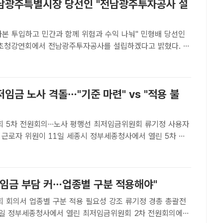
남광주특별시장 당선인 "전남광주투자공사 설
 투입하고 민간과 함께 위험과 수익 나눠" 민형배 당선인
 초청강연회에서 전남광주투자공사를 설립하겠다고 밝혔다. /
수위원회[더팩트ㅣ광주=최치봉 기자] 민형배 전남광주특별시
지역 발전을 위해 "전남광주투자공사를 설립하겠다"는 뜻을 밝
임금 노사 격돌…"기준 마련" vs "적용 불
원회의…노사 평행선 최저임금위원회 류기정 사용자
 근로자 위원이 11일 세종시 정부세종청사에서 열린 5차 전
로 다른 곳을 보고 있다./뉴시스[더팩트ㅣ세종=박은평 기자]
폼 노동자 등 도급제 노동자에 대한 최저임금 적용 여부를 놓
저임금 부담 커…업종별 구분 적용해야"
서 업종별 구분 적용 필요성 강조 류기정 경총 총괄전
26일 정부세종청사에서 열린 최저임금위원회 2차 전원회의에서