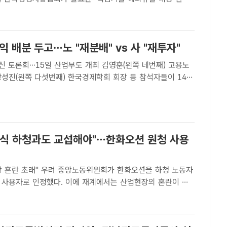
사'에 따르면 응답자의 92.5%가 핵심기술 해외유출이 우리
부정적 영향이 심각하다고 응답했다. /더팩트 DB[더팩트�..
익 배분 두고…노 "재분배" vs 사 "재투자"
회…15일 산업부도 개최 김영훈(왼쪽 네번째) 고용노
강성진(왼쪽 다섯번째) 한국경제학회 회장 등 참석자들이 14일
산구 전쟁기념관에서 열린 AI 기술혁신에 발맞춘 새로운 사회
회에 참석해 기념촬영을 하고 있다./뉴시스[더팩트ㅣ세..
급식 하청과도 교섭해야"…한화오션 원청 사용
려 중앙노동위원회가 한화오션을 하청 노동자
 사용자로 인정했다. 이에 재계에서는 산업현장의 혼란이 생
우려가 나온다. /한화오션[더팩트ㅣ송다영 기자] 중앙노동위원
 한화오션을 급식·시설관리 업체 하청노조인 웰리브지회의 실