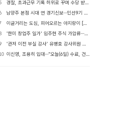
5
경찰, 초과근무 기록 허위로 꾸며 수당 받은 현직 경찰관 2명 대기발령 조치
6
남양주 본점 시대 연 경기신보…민선9기 맞춰 '4S 혁신' 시동
7
이글거리는 도심, 피어오르는 아지랑이 [TF사진관]
8
'한미 창업주 일가' 임주현 주식 가압류…신동국 "4자 협약 위반"
9
'관저 이전 부실 감사' 유병호 감사위원 구속적부심 기각
10
이신영, 조용히 입대…"오늘(6일) 수료, 건강하게 돌아올 것"