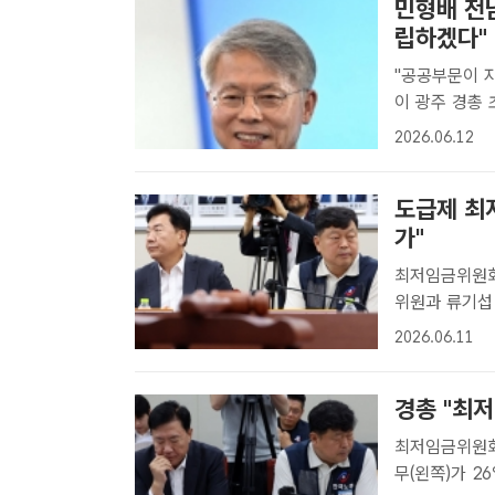
민형배 전
립하겠다"
"공공부문이 자본
이 광주 경총
민 당선인 인
2026.06.12
장 당선인이 
혀 주목된다...
도급제 최저
가"
최저임금위원회 5차 전
위원과 류기섭
원회의에서 서
2026.06.11
특수고용·플랫
고..
경총 "최
최저임금위원회 회의
무(왼쪽)가 