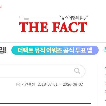
보
기간설정
-