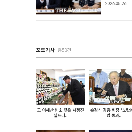
류기섭 한국노
2026.05.26
자] 류기정 
구분 ..
포토기사
총50건
고 이해찬 빈소 찾은 서정진
손경식 경총 회장 "노란
셀트리..
법 통과..