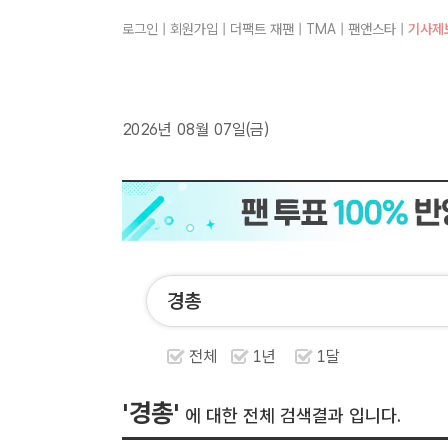
로그인
|
회원가입
|
더팩트 재팬
|
TMA
|
팬앤스타
|
기사제
2026년 08월 07일(금)
전체
1년
1달
'경총'
에 대한 전체 검색결과 입니다.