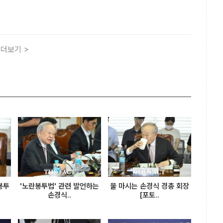
총 사무총장과 나란히 앉아 있다. /뉴시스[더팩트ㅣ이성락 기
한국경영자총협회(경총) 총괄전무가 최저임금과 관련해 "업종별
더보기 >
봉투
'노란봉투법' 관련 발언하는
물 마시는 손경식 경총 회장
손경식..
[포토..