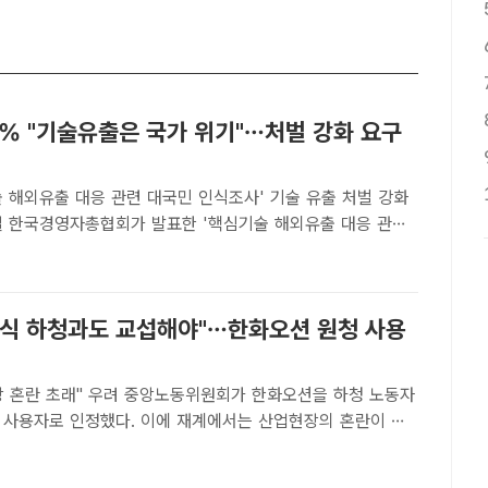
5% "기술유출은 국가 위기"…처벌 강화 요구
 해외유출 대응 관련 대국민 인식조사' 기술 유출 처벌 강화
사'에 따르면 응답자의 92.5%가 핵심기술 해외유출이 우리
부정적 영향이 심각하다고 응답했다. /더팩트 DB[더팩트�..
급식 하청과도 교섭해야"…한화오션 원청 사용
려 중앙노동위원회가 한화오션을 하청 노동자
 사용자로 인정했다. 이에 재계에서는 산업현장의 혼란이 생
우려가 나온다. /한화오션[더팩트ㅣ송다영 기자] 중앙노동위원
 한화오션을 급식·시설관리 업체 하청노조인 웰리브지회의 실