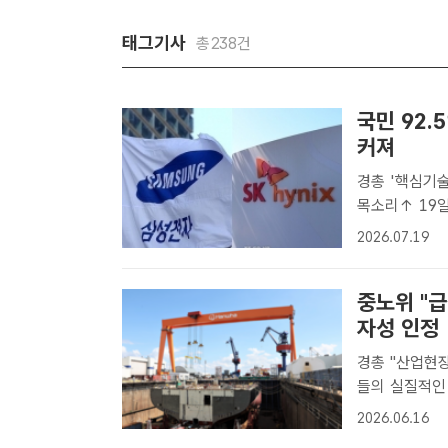
태그기사
총238건
국민 92.
커져
경총 '핵심기술
목소리↑ 19일 한국경영자총협회가 발표한 '핵심기술 해외유출 대응 관련
대국민 인식조
2026.07.19
경제에 미치는 
중노위 "
자성 인정
경총 "산업현장 혼란 초래" 우
들의 실질적인
길 것이라는 
2026.06.16
회(중노위)가