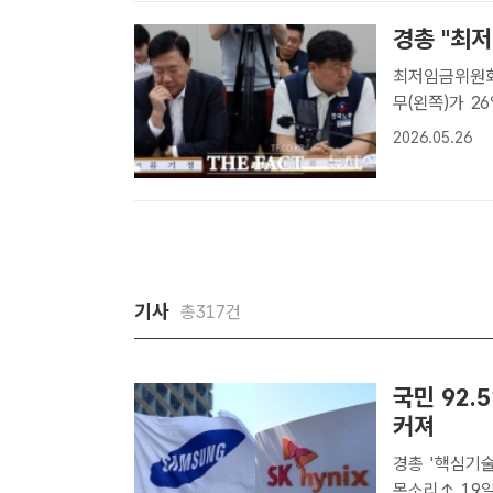
질적인 사..
경총 "최
최저임금위원회 회의
무(왼쪽)가 
류기섭 한국노
2026.05.26
자] 류기정 
구분 ..
기사
총317건
국민 92.
커져
경총 '핵심기술
목소리↑ 19일 한국경영자총협회가 발표한 '핵심기술 해외유출 대응 관련