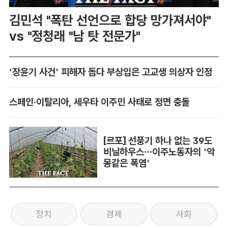
김민석 "폭탄 선언으로 합당 망가져서야"
vs "정청래 "남 탓 전문가"
'장윤기 사건' 피해자 돕다 부상입은 고교생 의상자 인정
스페인·이탈리아, 세우타 이주민 사태로 정면 충돌
[르포] 선풍기 하나 없는 39도
비닐하우스…이주노동자의 '악
몽같은 폭염'
정치
경제
사회