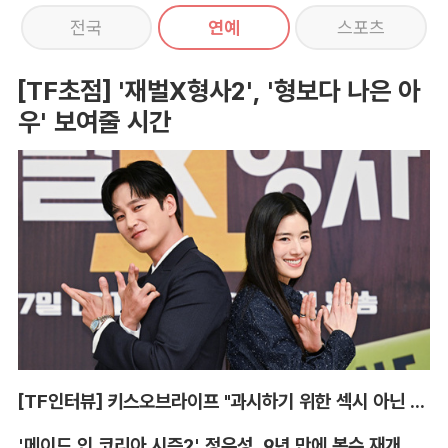
전국
연예
스포츠
[TF초점] '재벌X형사2', '형보다 나은 아
우' 보여줄 시간
[TF인터뷰] 키스오브라이프 "과시하기 위한 섹시 아닌 당당함"
'메이드 인 코리아 시즌2' 정우성, 9년 만에 복수 재개