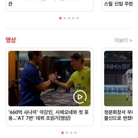
산
스틸 신임 주한 
영상
더보기 >
'660억 사나이' 이강인, 시메오네와 첫 포
청문회장서 무너진
옹...'AT 7번' 데뷔 초읽기(영상)
불신으로 번졌다 