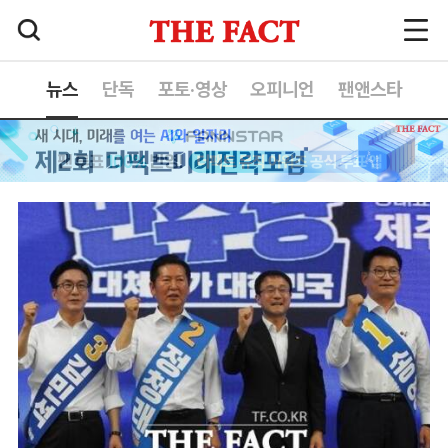
뉴스
단독
포토·영상
오피니언
팬앤스타