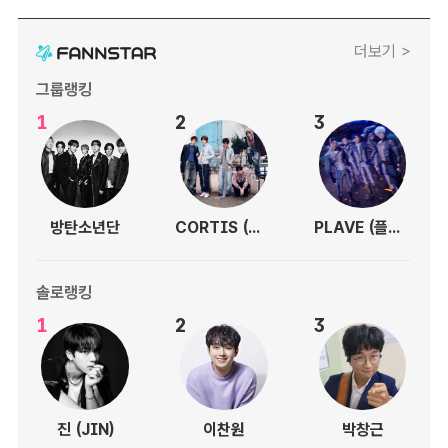
더보기 >
그룹랭킹
1
2
3
방탄소년단
CORTIS (코르티스)
PLAVE (플레이브)
솔로랭킹
1
2
3
진 (JIN)
이찬원
박창근