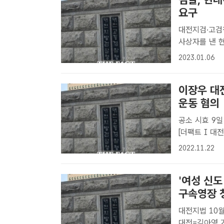
요구
대전지검·고검청
사상자를 낸 
구속영장을 반
2023.01.06
현대아울렛 대
적인 소..
이장우 대
운동 혐의
공소 시효 9일 남기고 재판 넘겨
[더팩트 I 
불구속 기소됐다
2022.11.22
당시 확성장치를
'여성 신
구속영장 
대전지법 10월 4일 영장실질심사
대전=김아영 