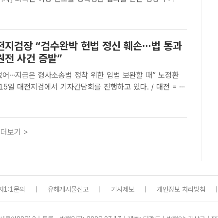
총재에게 구속영장이 청구됐다.30일 지역 법조계에 따르면
은 상습준강간 등 혐의를 적용해 법원에 사전 구속영장을 청
전지검장 “검수완박 헌법 정신 훼손…법 통과
원전 사건 증발”
어…지금은 형사소송법 정착 위한 입법 보완할 때” 노정환
5일 대전지검에서 기자간담회를 진행하고 있다. / 대전 = 김
팩트 | 대전=김성서 기자] 노정환 대전지검장이 더불어민주당
진하고 있는 이른바 ‘검수완박(검찰 수사권 완전 박..
더보기 >
자1:1문의
|
유해게시물신고
|
기사제보
|
개인정보 처리방침
|