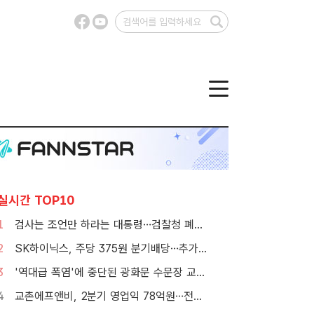
실시간 TOP10
1
검사는 조언만 하라는 대통령…검찰청 폐지 앞둔 합수본 '딜레마'
2
SK하이닉스, 주당 375원 분기배당…추가 주주환원 예고
3
'역대급 폭염'에 중단된 광화문 수문장 교대 의식 [포토]
4
교촌에프앤비, 2분기 영업익 78억원…전년比 15.7% 감소