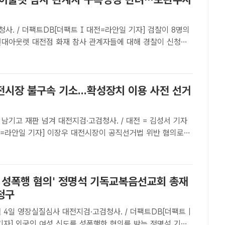
사. / 더팩트DB[더팩트 I 대전=라안일 기자] 검찰이 8명의
현대아웃렛 대전점 화재 참사 관계자들에 대해 경찰이 신청한
려했다.대전지검은 지난 5일 업무상과실치사상 혐의를 받는
전지점장 등 5명에 대해 구속의 필요성과 피의사실 등에 추가
전시장 불구속 기소...확성장치 이용 사전 선거
 대전지검·고검청사. / 대전 = 김성서 기자
대전=라안일 기자] 이장우 대전시장이 공직선거법 위반 혐의로
.대전지검 형사4부는 22일 이 시장에 대해 6.1 지방선거
 이용해 선거운동을 한 혐의(공직선거법 위반) 등으로 불..
도 성폭행 혐의' 정명석 기독교복음선교회 총재
청구
 대전지검·고검청사. / 더팩트DB[더팩트 |
기자] 외국인 여성 신도를 성폭행한 혐의를 받는 정명석 기독