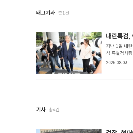
태그기사
총1건
내란특검, 
지난 1일 내란중요임무
석 특별검사팀이
혐의를 받는 이
2025.08.03
난달 25일 
에..
기사
총4건
검찰, 현