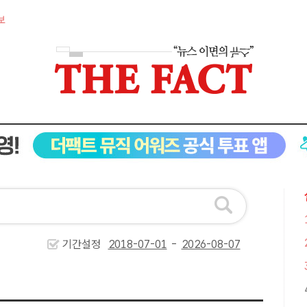
보
기간설정
-