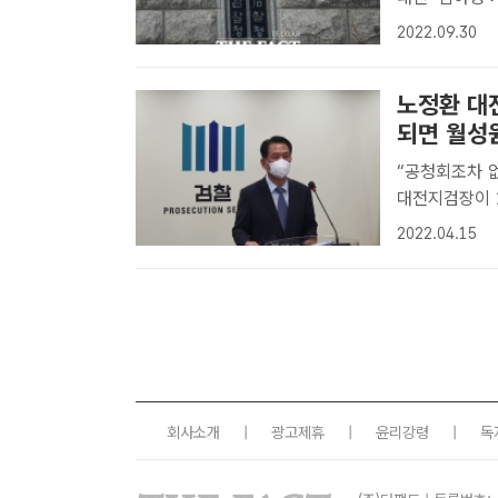
교복음선교회 
2022.09.30
전날 대전지검
구했다..
노정환 대
되면 월성
“공청회조차 없
대전지검장이 1
성서 기자[더
2022.04.15
이 당론으로 추
회사소개
|
광고제휴
|
윤리강령
|
독