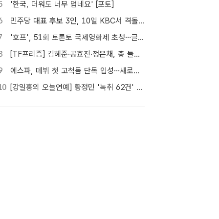
5
'한국, 더워도 너무 덥네요' [포토]
6
민주당 대표 후보 3인, 10일 KBC서 격돌…호남 발전 비전 놓고 맞대결
7
'호프', 51회 토론토 국제영화제 초청…글로벌 행보 계속
8
[TF프리즘] 김혜준·공효진·정은채, 총 들고 액션 한판
9
에스파, 데뷔 첫 고척돔 단독 입성…새로운 세계 열린다
10
[강일홍의 오늘연예] 황정민 '녹취 62건' 속 의문, "왜 이렇게까지"