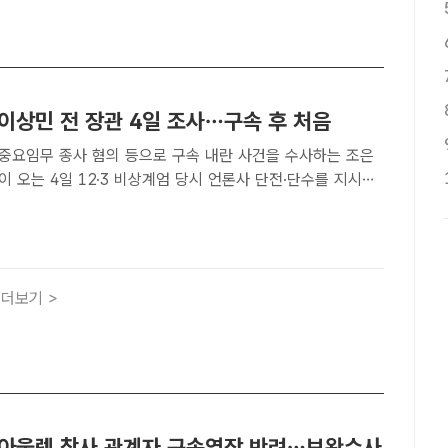
이상민 전 장관 4일 조사…구속 후 처음
 종사 혐의 등으로 구속 내란 사건을 수사하는 조은
 오는 4일 12·3 비상계엄 당시 언론사 단전·단수를 지시한
상민 전 행정안전부 장관을 불러 조사한다. 이 전 장관이 지
오전 서울 서초구 서울고등검찰청에 마련된 내란 특검 사무실
더보기 >
대아울렛 참사 관계자 구속영장 반려…보완수사