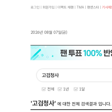
로그인
|
회원가입
|
더팩트 재팬
|
TMA
|
팬앤스타
|
기사제
2026년 08월 07일(금)
전체
1년
1달
'고검청사'
에 대한 전체 검색결과 입니다.