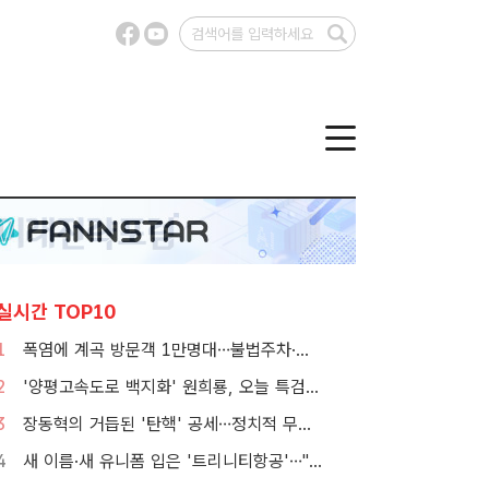
실시간 TOP10
1
폭염에 계곡 방문객 1만명대…불법주차·쓰레기는 골치
2
'양평고속도로 백지화' 원희룡, 오늘 특검 2차 피의자 조사
3
장동혁의 거듭된 '탄핵' 공세…정치적 무게감은 뚝
4
새 이름·새 유니폼 입은 '트리니티항공'…"고객 경험 바꾼다"[TF현장]