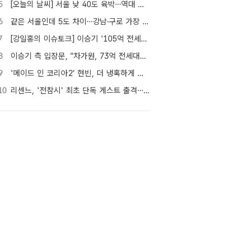
5
[오늘의 날씨] 서울 낮 40도 육박…역대 최고 39.6도 위협
6
같은 서울인데 5도 차이…강남·구로 가장 덥고 서대문 낮다
7
[강일홍의 이슈토크] 이승기 '105억 전세금' 비상…오늘 만기, 돌려받을 수 있나?
8
이승기 측 입장문, "차가원, 73억 전세대출 노린 고도의 사기수법" 주장
9
'메이드 인 코리아2' 현빈, 더 냉혹하게 더 커진 욕망으로
10
리센느, '전참시' 최초 단독 게스트 출격…8일 방송