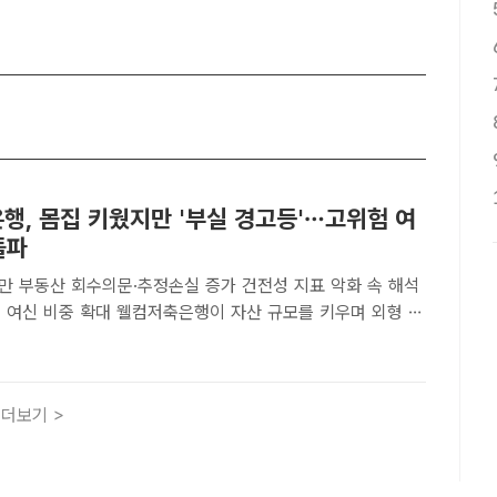
행, 몸집 키웠지만 '부실 경고등'…고위험 여
돌파
만 부동산 회수의문·추정손실 증가 건전성 지표 악화 속 해석
컴저축은행이 자산 규모를 키우며 외형 성
지만, 건전성 지표 악화 흐름이다. /더팩트 DB[더팩트ㅣ김정
해 웰컴저축은행이 자산 규모를 키우며 외형 성장에는 성..
더보기 >