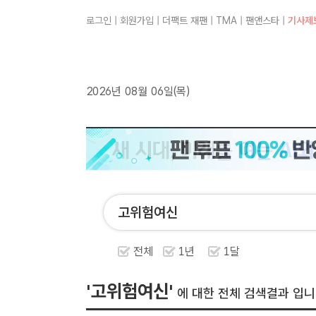
로그인
|
회원가입
|
더팩트 재팬
|
TMA
|
팬앤스타
|
기사제
2026년 08월 06일(목)
전체
1년
1달
'고위험여신'
에 대한 전체 검색결과 입니