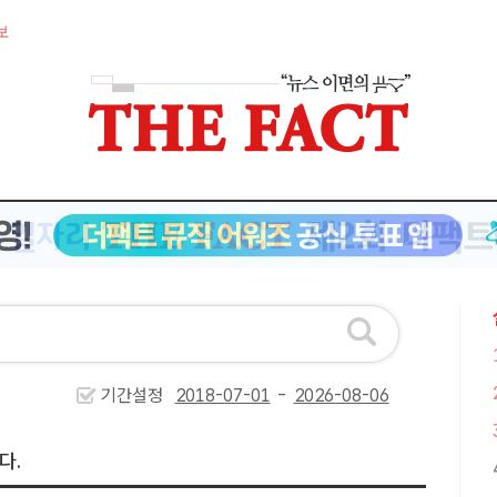
보
기간설정
-
다.