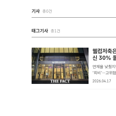
기사
총0건
태그기사
총1건
웰컴저축은
신 30% 
연체율 낮췄지
'희비'…고위험 여신 비중 확대 웰
장에는 성공했
2026.04.17
산 기자] 지난