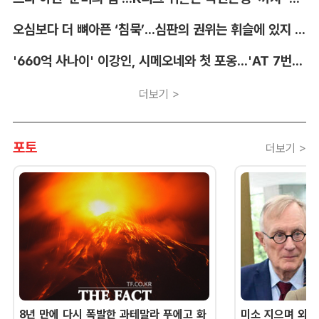
오심보다 더 뼈아픈 ‘침묵’...심판의 권위는 휘슬에 있지 않다 [박순규의 창]
'660억 사나이' 이강인, 시메오네와 첫 포옹...'AT 7번' 데뷔 초읽기
더보기 >
포토
더보기 >
8년 만에 다시 폭발한 과테말라 푸에고 화
미소 지으며 외교