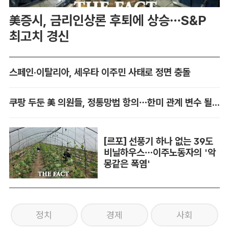
美증시, 금리인상론 후퇴에 상승…S&P
최고치 경신
스페인·이탈리아, 세우타 이주민 사태로 정면 충돌
쿠팡 두둔 美 의원들, 정통망법 항의…한미 관계 변수 될까
[르포] 선풍기 하나 없는 39도
비닐하우스…이주노동자의 '악
몽같은 폭염'
정치
경제
사회