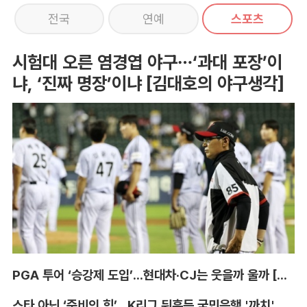
전국
연예
스포츠
시험대 오른 염경엽 야구…‘과대 포장’이
냐, ‘진짜 명장’이냐 [김대호의 야구생각]
PGA 투어 ‘승강제 도입’...현대차·CJ는 웃을까 울까 [박호윤의 IN&OUT]
스타 아닌 ‘준비의 힘’...K리그 뒤흔든 국민은행 '까치' 사단 [이영규의 비욘더매치]