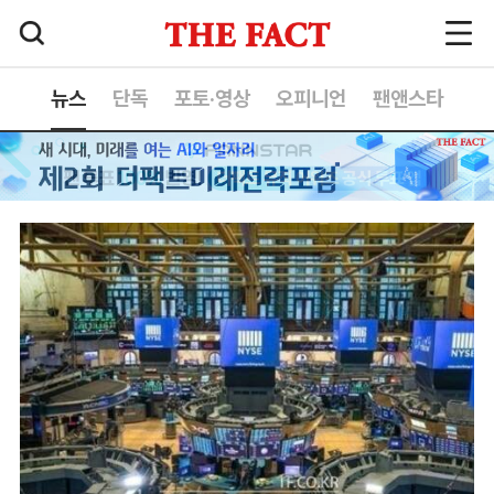
뉴스
단독
포토·영상
오피니언
팬앤스타