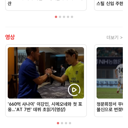
산
스틸 신임 주한 
영상
더보기 >
'660억 사나이' 이강인, 시메오네와 첫 포
청문회장서 무너진
옹...'AT 7번' 데뷔 초읽기(영상)
불신으로 번졌다 