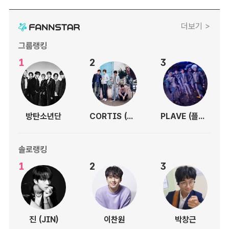
더보기 >
그룹랭킹
1
2
3
방탄소년단
CORTIS (코르티스)
PLAVE (플레이브)
솔로랭킹
1
2
3
진 (JIN)
이찬원
박창근